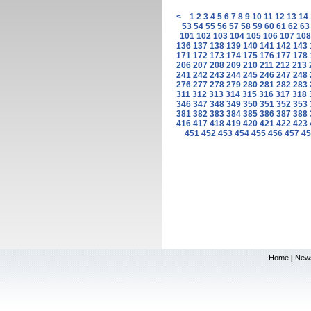
<
1
2
3
4
5
6
7
8
9
10
11
12
13
14
53
54
55
56
57
58
59
60
61
62
63
101
102
103
104
105
106
107
108
136
137
138
139
140
141
142
143
171
172
173
174
175
176
177
178
206
207
208
209
210
211
212
213
241
242
243
244
245
246
247
248
276
277
278
279
280
281
282
283
311
312
313
314
315
316
317
318
346
347
348
349
350
351
352
353
381
382
383
384
385
386
387
388
416
417
418
419
420
421
422
423
451
452
453
454
455
456
457
45
Home
New
|