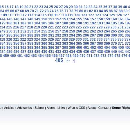
15
16
17
18
19
20
21
22
23
24
25
26
27
28
29
30
31
32
33
34
35
36
37
38
39
40
4
64
65
66
67
68
69
70
71
72
73
74
75
76
77
78
79
80
81
82
83
84
85
86
87
88
89
109
110
111
112
113
114
115
116
117
118
119
120
121
122
123
124
125
126
127
144
145
146
147
148
149
150
151
152
153
154
155
156
157
158
159
160
161
16
179
180
181
182
183
184
185
186
187
188
189
190
191
192
193
194
195
196
19
214
215
216
217
218
219
220
221
222
223
224
225
226
227
228
229
230
231
23
249
250
251
252
253
254
255
256
257
258
259
260
261
262
263
264
265
266
26
284
285
286
287
288
289
290
291
292
293
294
295
296
297
298
299
300
301
30
319
320
321
322
323
324
325
326
327
328
329
330
331
332
333
334
335
336
33
354
355
356
357
358
359
360
361
362
363
364
365
366
367
368
369
370
371
37
389
390
391
392
393
394
395
396
397
398
399
400
401
402
403
404
405
406
40
424
425
426
427
428
429
430
431
432
433
434
435
436
437
438
439
440
441
44
8
459
460
461
462
463
464
465
466
467
468
469
470
471
472
473
474
475
476
485
>>
>|
s
Articles
Advisories
Submit
Alerts
Links
What is XSS
About
Contact
Some Right
|
|
|
|
|
|
|
|
|