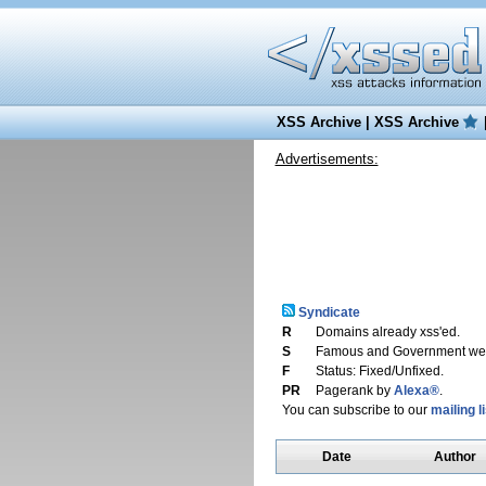
XSS Archive
|
XSS Archive
Advertisements:
Syndicate
R
Domains already xss'ed.
S
Famous and Government web
F
Status: Fixed/Unfixed.
PR
Pagerank by
Alexa®
.
You can subscribe to our
mailing li
Date
Author