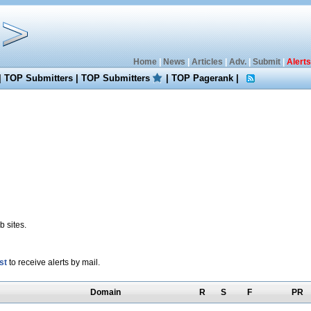
Home
|
News
|
Articles
|
Adv.
|
Submit
|
Alerts
|
TOP Submitters
|
TOP Submitters
|
TOP Pagerank
|
 sites.
st
to receive alerts by mail.
Domain
R
S
F
PR