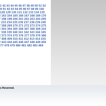
1
42
43
44
45
46
47
48
49
50
51
52
90
91
92
93
94
95
96
97
98
99
100
128
129
130
131
132
133
134
135
2
163
164
165
166
167
168
169
170
7
198
199
200
201
202
203
204
205
2
233
234
235
236
237
238
239
240
7
268
269
270
271
272
273
274
275
2
303
304
305
306
307
308
309
310
7
338
339
340
341
342
343
344
345
2
373
374
375
376
377
378
379
380
7
408
409
410
411
412
413
414
415
2
443
444
445
446
447
448
449
450
477
478
479
480
481
482
483
484
s Reserved.