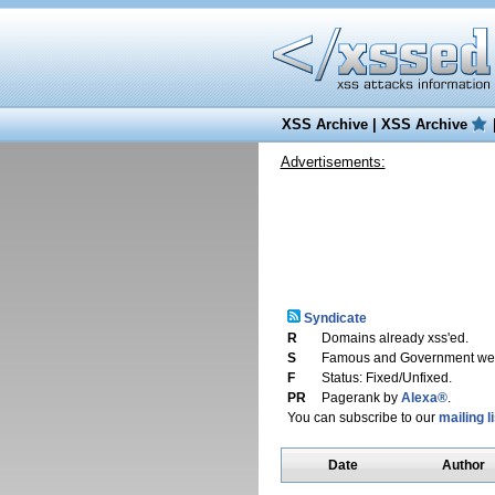
XSS Archive
|
XSS Archive
Advertisements:
Syndicate
R
Domains already xss'ed.
S
Famous and Government web
F
Status: Fixed/Unfixed.
PR
Pagerank by
Alexa®
.
You can subscribe to our
mailing li
Date
Author