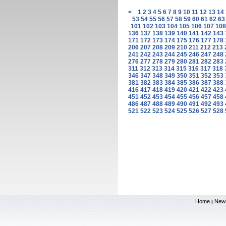
<
1
2
3
4
5
6
7
8
9
10
11
12
13
14
53
54
55
56
57
58
59
60
61
62
63
101
102
103
104
105
106
107
108
136
137
138
139
140
141
142
143
171
172
173
174
175
176
177
178
206
207
208
209
210
211
212
213
241
242
243
244
245
246
247
248
276
277
278
279
280
281
282
283
311
312
313
314
315
316
317
318
346
347
348
349
350
351
352
353
381
382
383
384
385
386
387
388
416
417
418
419
420
421
422
423
451
452
453
454
455
456
457
458
486
487
488
489
490
491
492
493
521
522
523
524
525
526
527
528
Home
New
|