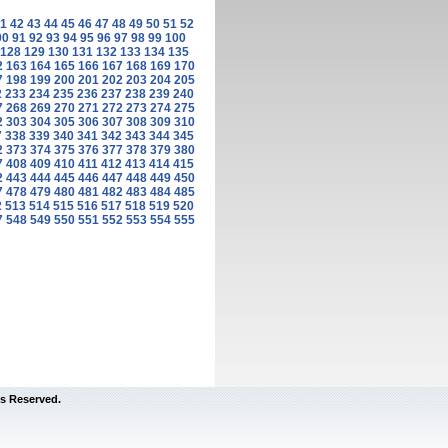
1
42
43
44
45
46
47
48
49
50
51
52
90
91
92
93
94
95
96
97
98
99
100
128
129
130
131
132
133
134
135
2
163
164
165
166
167
168
169
170
7
198
199
200
201
202
203
204
205
2
233
234
235
236
237
238
239
240
7
268
269
270
271
272
273
274
275
2
303
304
305
306
307
308
309
310
7
338
339
340
341
342
343
344
345
2
373
374
375
376
377
378
379
380
7
408
409
410
411
412
413
414
415
2
443
444
445
446
447
448
449
450
7
478
479
480
481
482
483
484
485
2
513
514
515
516
517
518
519
520
7
548
549
550
551
552
553
554
555
s Reserved.