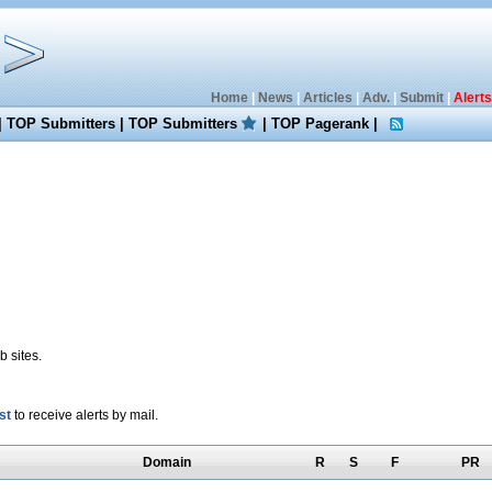
Home
|
News
|
Articles
|
Adv.
|
Submit
|
Alerts
|
TOP Submitters
|
TOP Submitters
|
TOP Pagerank
|
 sites.
st
to receive alerts by mail.
Domain
R
S
F
PR