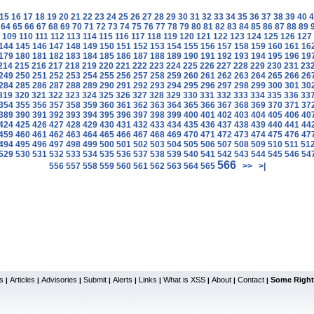
15
16
17
18
19
20
21
22
23
24
25
26
27
28
29
30
31
32
33
34
35
36
37
38
39
40
4
64
65
66
67
68
69
70
71
72
73
74
75
76
77
78
79
80
81
82
83
84
85
86
87
88
89
109
110
111
112
113
114
115
116
117
118
119
120
121
122
123
124
125
126
127
144
145
146
147
148
149
150
151
152
153
154
155
156
157
158
159
160
161
16
179
180
181
182
183
184
185
186
187
188
189
190
191
192
193
194
195
196
19
214
215
216
217
218
219
220
221
222
223
224
225
226
227
228
229
230
231
23
249
250
251
252
253
254
255
256
257
258
259
260
261
262
263
264
265
266
26
284
285
286
287
288
289
290
291
292
293
294
295
296
297
298
299
300
301
30
319
320
321
322
323
324
325
326
327
328
329
330
331
332
333
334
335
336
33
354
355
356
357
358
359
360
361
362
363
364
365
366
367
368
369
370
371
37
389
390
391
392
393
394
395
396
397
398
399
400
401
402
403
404
405
406
40
424
425
426
427
428
429
430
431
432
433
434
435
436
437
438
439
440
441
44
459
460
461
462
463
464
465
466
467
468
469
470
471
472
473
474
475
476
47
494
495
496
497
498
499
500
501
502
503
504
505
506
507
508
509
510
511
51
529
530
531
532
533
534
535
536
537
538
539
540
541
542
543
544
545
546
54
566
556
557
558
559
560
561
562
563
564
565
>>
>|
s
Articles
Advisories
Submit
Alerts
Links
What is XSS
About
Contact
Some Right
|
|
|
|
|
|
|
|
|