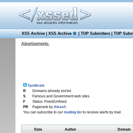
XSS Archive
|
XSS Archive
|
TOP Submitters
|
TOP Submi
Advertisements:
Syndicate
R
Domains already xss'ed.
S
Famous and Government web sites.
F
Status: Fixed/Unfixed.
PR
Pagerank by
Alexa®
.
You can subscribe to our
mailing list
to receive alerts by mail.
Date
Author
Domain