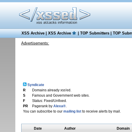
XSS Archive
|
XSS Archive
|
TOP Submitters
|
TOP Submi
Advertisements:
Syndicate
R
Domains already xss'ed.
S
Famous and Government web sites.
F
Status: Fixed/Unfixed.
PR
Pagerank by
Alexa®
.
You can subscribe to our
mailing list
to receive alerts by mail.
Date
Author
Domain