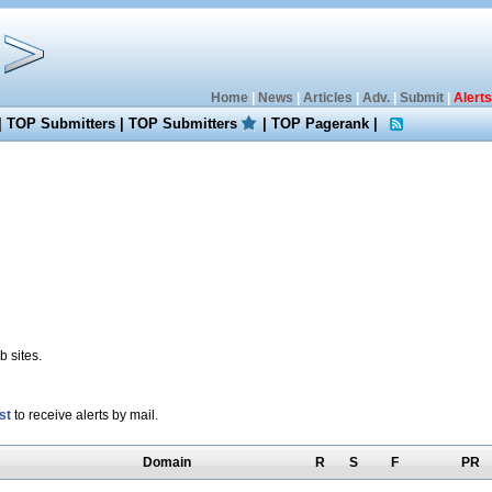
Home
|
News
|
Articles
|
Adv.
|
Submit
|
Alerts
|
TOP Submitters
|
TOP Submitters
|
TOP Pagerank
|
 sites.
st
to receive alerts by mail.
Domain
R
S
F
PR