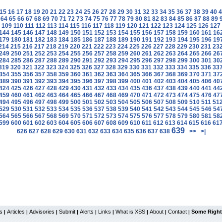
15
16
17
18
19
20
21
22
23
24
25
26
27
28
29
30
31
32
33
34
35
36
37
38
39
40
4
64
65
66
67
68
69
70
71
72
73
74
75
76
77
78
79
80
81
82
83
84
85
86
87
88
89
109
110
111
112
113
114
115
116
117
118
119
120
121
122
123
124
125
126
127
144
145
146
147
148
149
150
151
152
153
154
155
156
157
158
159
160
161
16
179
180
181
182
183
184
185
186
187
188
189
190
191
192
193
194
195
196
19
214
215
216
217
218
219
220
221
222
223
224
225
226
227
228
229
230
231
23
249
250
251
252
253
254
255
256
257
258
259
260
261
262
263
264
265
266
26
284
285
286
287
288
289
290
291
292
293
294
295
296
297
298
299
300
301
30
319
320
321
322
323
324
325
326
327
328
329
330
331
332
333
334
335
336
33
354
355
356
357
358
359
360
361
362
363
364
365
366
367
368
369
370
371
37
389
390
391
392
393
394
395
396
397
398
399
400
401
402
403
404
405
406
40
424
425
426
427
428
429
430
431
432
433
434
435
436
437
438
439
440
441
44
459
460
461
462
463
464
465
466
467
468
469
470
471
472
473
474
475
476
47
494
495
496
497
498
499
500
501
502
503
504
505
506
507
508
509
510
511
51
529
530
531
532
533
534
535
536
537
538
539
540
541
542
543
544
545
546
54
564
565
566
567
568
569
570
571
572
573
574
575
576
577
578
579
580
581
58
599
600
601
602
603
604
605
606
607
608
609
610
611
612
613
614
615
616
61
639
626
627
628
629
630
631
632
633
634
635
636
637
638
>>
>|
s
Articles
Advisories
Submit
Alerts
Links
What is XSS
About
Contact
Some Right
|
|
|
|
|
|
|
|
|