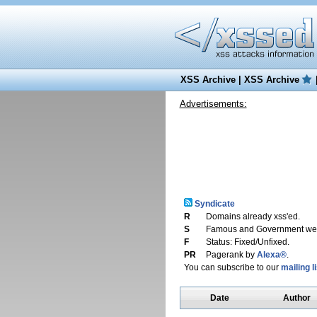
XSS Archive
|
XSS Archive
Advertisements:
Syndicate
R
Domains already xss'ed.
S
Famous and Government web
F
Status: Fixed/Unfixed.
PR
Pagerank by
Alexa®
.
You can subscribe to our
mailing li
Date
Author