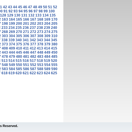
1
42
43
44
45
46
47
48
49
50
51
52
90
91
92
93
94
95
96
97
98
99
100
128
129
130
131
132
133
134
135
2
163
164
165
166
167
168
169
170
7
198
199
200
201
202
203
204
205
2
233
234
235
236
237
238
239
240
7
268
269
270
271
272
273
274
275
2
303
304
305
306
307
308
309
310
7
338
339
340
341
342
343
344
345
2
373
374
375
376
377
378
379
380
7
408
409
410
411
412
413
414
415
2
443
444
445
446
447
448
449
450
7
478
479
480
481
482
483
484
485
2
513
514
515
516
517
518
519
520
7
548
549
550
551
552
553
554
555
2
583
584
585
586
587
588
589
590
7
618
619
620
621
622
623
624
625
s Reserved.