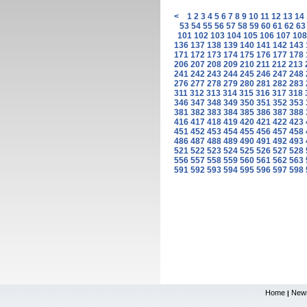
<
1
2
3
4
5
6
7
8
9
10
11
12
13
14
53
54
55
56
57
58
59
60
61
62
63
101
102
103
104
105
106
107
108
136
137
138
139
140
141
142
143
171
172
173
174
175
176
177
178
206
207
208
209
210
211
212
213
241
242
243
244
245
246
247
248
276
277
278
279
280
281
282
283
311
312
313
314
315
316
317
318
346
347
348
349
350
351
352
353
381
382
383
384
385
386
387
388
416
417
418
419
420
421
422
423
451
452
453
454
455
456
457
458
486
487
488
489
490
491
492
493
521
522
523
524
525
526
527
528
556
557
558
559
560
561
562
563
591
592
593
594
595
596
597
598
Home
New
|