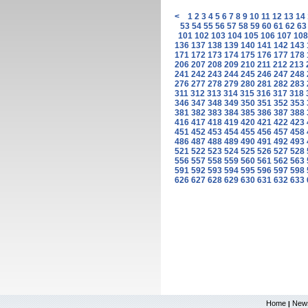
<
1
2
3
4
5
6
7
8
9
10
11
12
13
14
53
54
55
56
57
58
59
60
61
62
63
101
102
103
104
105
106
107
108
136
137
138
139
140
141
142
143
171
172
173
174
175
176
177
178
206
207
208
209
210
211
212
213
241
242
243
244
245
246
247
248
276
277
278
279
280
281
282
283
311
312
313
314
315
316
317
318
346
347
348
349
350
351
352
353
381
382
383
384
385
386
387
388
416
417
418
419
420
421
422
423
451
452
453
454
455
456
457
458
486
487
488
489
490
491
492
493
521
522
523
524
525
526
527
528
556
557
558
559
560
561
562
563
591
592
593
594
595
596
597
598
626
627
628
629
630
631
632
633
Home
New
|