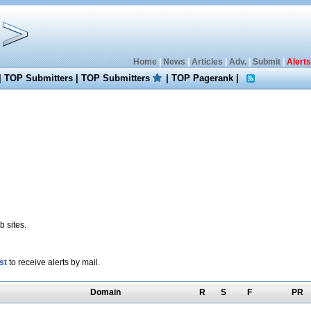
Home
|
News
|
Articles
|
Adv.
|
Submit
|
Alerts
|
TOP Submitters
|
TOP Submitters
|
TOP Pagerank
|
 sites.
st
to receive alerts by mail.
Domain
R
S
F
PR