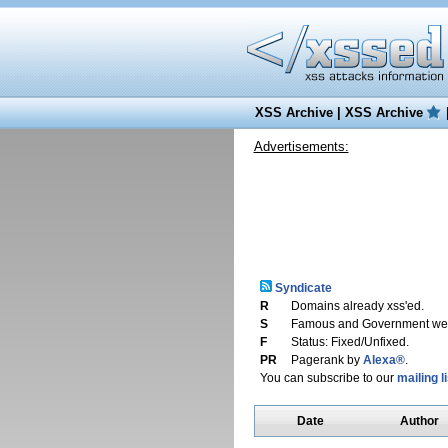
XSS Archive
|
XSS Archive
Advertisements:
Syndicate
R
Domains already xss'ed.
S
Famous and Government web
F
Status: Fixed/Unfixed.
PR
Pagerank by
Alexa®
.
You can subscribe to our
mailing li
Date
Author