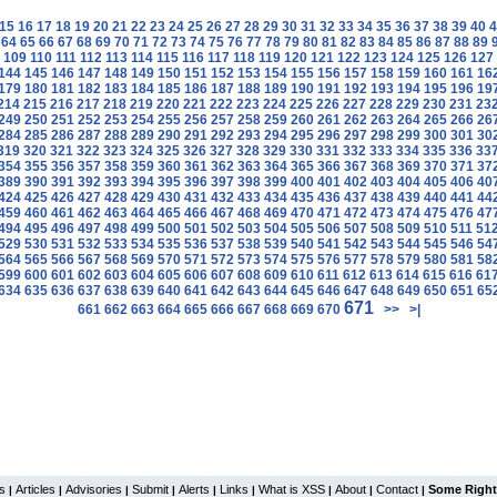
15
16
17
18
19
20
21
22
23
24
25
26
27
28
29
30
31
32
33
34
35
36
37
38
39
40
4
64
65
66
67
68
69
70
71
72
73
74
75
76
77
78
79
80
81
82
83
84
85
86
87
88
89
109
110
111
112
113
114
115
116
117
118
119
120
121
122
123
124
125
126
127
144
145
146
147
148
149
150
151
152
153
154
155
156
157
158
159
160
161
16
179
180
181
182
183
184
185
186
187
188
189
190
191
192
193
194
195
196
19
214
215
216
217
218
219
220
221
222
223
224
225
226
227
228
229
230
231
23
249
250
251
252
253
254
255
256
257
258
259
260
261
262
263
264
265
266
26
284
285
286
287
288
289
290
291
292
293
294
295
296
297
298
299
300
301
30
319
320
321
322
323
324
325
326
327
328
329
330
331
332
333
334
335
336
33
354
355
356
357
358
359
360
361
362
363
364
365
366
367
368
369
370
371
37
389
390
391
392
393
394
395
396
397
398
399
400
401
402
403
404
405
406
40
424
425
426
427
428
429
430
431
432
433
434
435
436
437
438
439
440
441
44
459
460
461
462
463
464
465
466
467
468
469
470
471
472
473
474
475
476
47
494
495
496
497
498
499
500
501
502
503
504
505
506
507
508
509
510
511
51
529
530
531
532
533
534
535
536
537
538
539
540
541
542
543
544
545
546
54
564
565
566
567
568
569
570
571
572
573
574
575
576
577
578
579
580
581
58
599
600
601
602
603
604
605
606
607
608
609
610
611
612
613
614
615
616
61
634
635
636
637
638
639
640
641
642
643
644
645
646
647
648
649
650
651
65
671
661
662
663
664
665
666
667
668
669
670
>>
>|
s
Articles
Advisories
Submit
Alerts
Links
What is XSS
About
Contact
Some Right
|
|
|
|
|
|
|
|
|