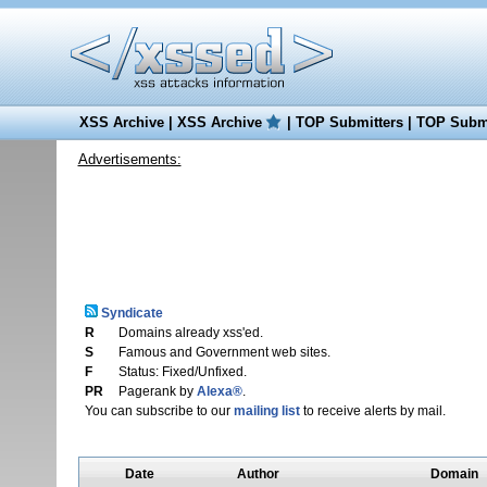
XSS Archive
|
XSS Archive
|
TOP Submitters
|
TOP Submi
Advertisements:
Syndicate
R
Domains already xss'ed.
S
Famous and Government web sites.
F
Status: Fixed/Unfixed.
PR
Pagerank by
Alexa®
.
You can subscribe to our
mailing list
to receive alerts by mail.
Date
Author
Domain