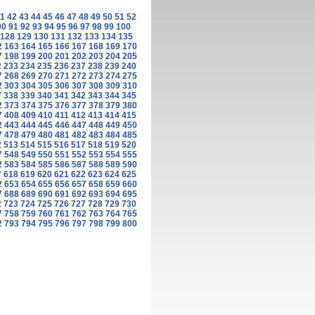
1
42
43
44
45
46
47
48
49
50
51
52
90
91
92
93
94
95
96
97
98
99
100
128
129
130
131
132
133
134
135
2
163
164
165
166
167
168
169
170
7
198
199
200
201
202
203
204
205
2
233
234
235
236
237
238
239
240
7
268
269
270
271
272
273
274
275
2
303
304
305
306
307
308
309
310
7
338
339
340
341
342
343
344
345
2
373
374
375
376
377
378
379
380
7
408
409
410
411
412
413
414
415
2
443
444
445
446
447
448
449
450
7
478
479
480
481
482
483
484
485
2
513
514
515
516
517
518
519
520
7
548
549
550
551
552
553
554
555
2
583
584
585
586
587
588
589
590
7
618
619
620
621
622
623
624
625
2
653
654
655
656
657
658
659
660
7
688
689
690
691
692
693
694
695
2
723
724
725
726
727
728
729
730
7
758
759
760
761
762
763
764
765
2
793
794
795
796
797
798
799
800