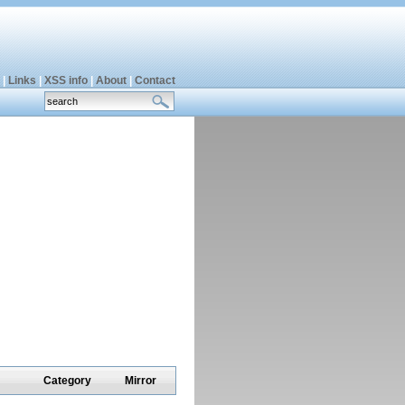
|
Links
|
XSS info
|
About
|
Contact
Category
Mirror