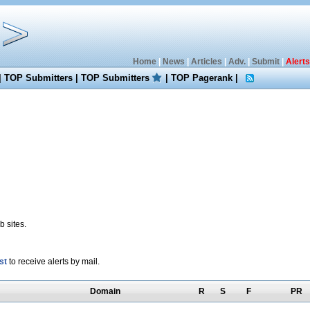
Home
|
News
|
Articles
|
Adv.
|
Submit
|
Alerts
|
TOP Submitters
|
TOP Submitters
|
TOP Pagerank
|
 sites.
st
to receive alerts by mail.
Domain
R
S
F
PR