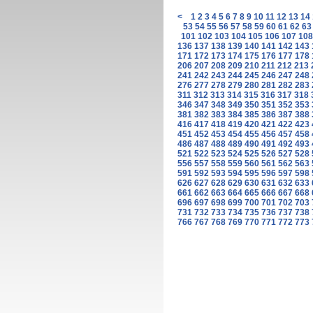
<
1
2
3
4
5
6
7
8
9
10
11
12
13
14
53
54
55
56
57
58
59
60
61
62
63
101
102
103
104
105
106
107
108
136
137
138
139
140
141
142
143
171
172
173
174
175
176
177
178
206
207
208
209
210
211
212
213
241
242
243
244
245
246
247
248
276
277
278
279
280
281
282
283
311
312
313
314
315
316
317
318
346
347
348
349
350
351
352
353
381
382
383
384
385
386
387
388
416
417
418
419
420
421
422
423
451
452
453
454
455
456
457
458
486
487
488
489
490
491
492
493
521
522
523
524
525
526
527
528
556
557
558
559
560
561
562
563
591
592
593
594
595
596
597
598
626
627
628
629
630
631
632
633
661
662
663
664
665
666
667
668
696
697
698
699
700
701
702
703
731
732
733
734
735
736
737
738
766
767
768
769
770
771
772
773