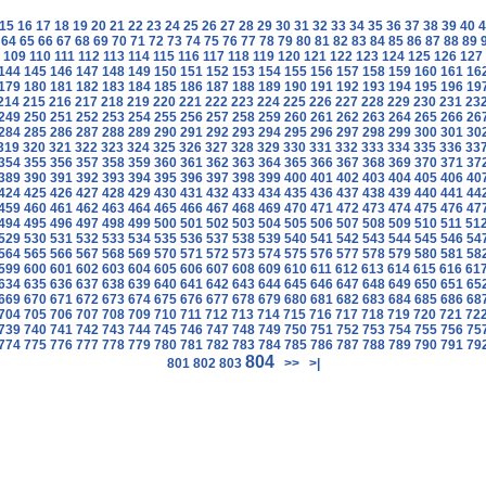
15
16
17
18
19
20
21
22
23
24
25
26
27
28
29
30
31
32
33
34
35
36
37
38
39
40
4
64
65
66
67
68
69
70
71
72
73
74
75
76
77
78
79
80
81
82
83
84
85
86
87
88
89
109
110
111
112
113
114
115
116
117
118
119
120
121
122
123
124
125
126
127
144
145
146
147
148
149
150
151
152
153
154
155
156
157
158
159
160
161
16
179
180
181
182
183
184
185
186
187
188
189
190
191
192
193
194
195
196
19
214
215
216
217
218
219
220
221
222
223
224
225
226
227
228
229
230
231
23
249
250
251
252
253
254
255
256
257
258
259
260
261
262
263
264
265
266
26
284
285
286
287
288
289
290
291
292
293
294
295
296
297
298
299
300
301
30
319
320
321
322
323
324
325
326
327
328
329
330
331
332
333
334
335
336
33
354
355
356
357
358
359
360
361
362
363
364
365
366
367
368
369
370
371
37
389
390
391
392
393
394
395
396
397
398
399
400
401
402
403
404
405
406
40
424
425
426
427
428
429
430
431
432
433
434
435
436
437
438
439
440
441
44
459
460
461
462
463
464
465
466
467
468
469
470
471
472
473
474
475
476
47
494
495
496
497
498
499
500
501
502
503
504
505
506
507
508
509
510
511
51
529
530
531
532
533
534
535
536
537
538
539
540
541
542
543
544
545
546
54
564
565
566
567
568
569
570
571
572
573
574
575
576
577
578
579
580
581
58
599
600
601
602
603
604
605
606
607
608
609
610
611
612
613
614
615
616
61
634
635
636
637
638
639
640
641
642
643
644
645
646
647
648
649
650
651
65
669
670
671
672
673
674
675
676
677
678
679
680
681
682
683
684
685
686
68
704
705
706
707
708
709
710
711
712
713
714
715
716
717
718
719
720
721
72
739
740
741
742
743
744
745
746
747
748
749
750
751
752
753
754
755
756
75
774
775
776
777
778
779
780
781
782
783
784
785
786
787
788
789
790
791
79
804
801
802
803
>>
>|