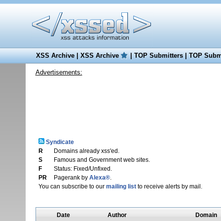
XSS Archive
|
XSS Archive
|
TOP Submitters
|
TOP Submi
Advertisements:
Syndicate
R
Domains already xss'ed.
S
Famous and Government web sites.
F
Status: Fixed/Unfixed.
PR
Pagerank by
Alexa®
.
You can subscribe to our
mailing list
to receive alerts by mail.
Date
Author
Domain