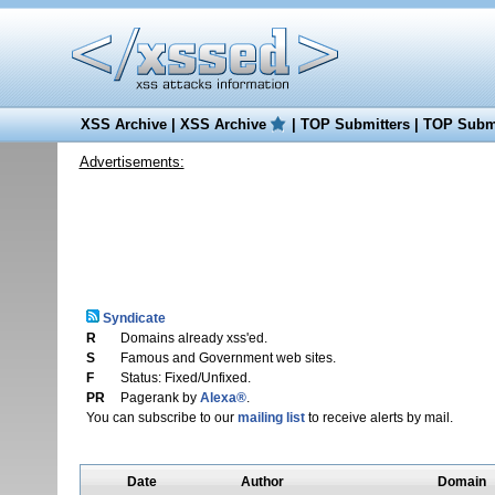
XSS Archive
|
XSS Archive
|
TOP Submitters
|
TOP Submi
Advertisements:
Syndicate
R
Domains already xss'ed.
S
Famous and Government web sites.
F
Status: Fixed/Unfixed.
PR
Pagerank by
Alexa®
.
You can subscribe to our
mailing list
to receive alerts by mail.
Date
Author
Domain