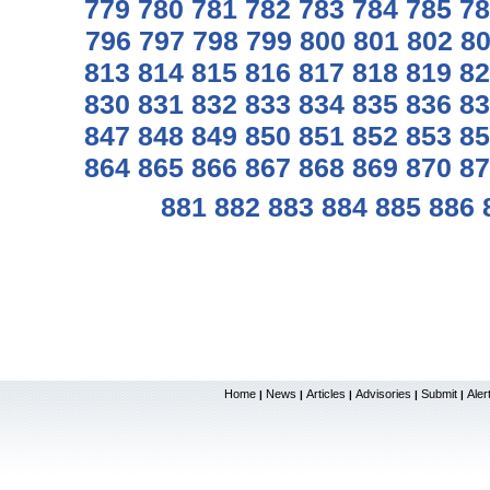
779
780
781
782
783
784
785
78
796
797
798
799
800
801
802
8
813
814
815
816
817
818
819
82
830
831
832
833
834
835
836
83
847
848
849
850
851
852
853
85
864
865
866
867
868
869
870
87
881
882
883
884
885
886
Home
News
Articles
Advisories
Submit
Aler
|
|
|
|
|