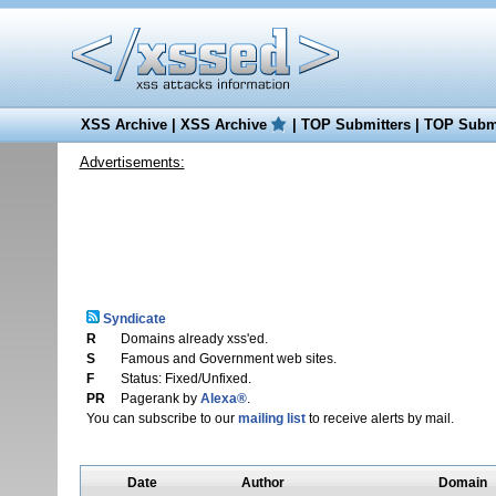
XSS Archive
|
XSS Archive
|
TOP Submitters
|
TOP Submi
Advertisements:
Syndicate
R
Domains already xss'ed.
S
Famous and Government web sites.
F
Status: Fixed/Unfixed.
PR
Pagerank by
Alexa®
.
You can subscribe to our
mailing list
to receive alerts by mail.
Date
Author
Domain