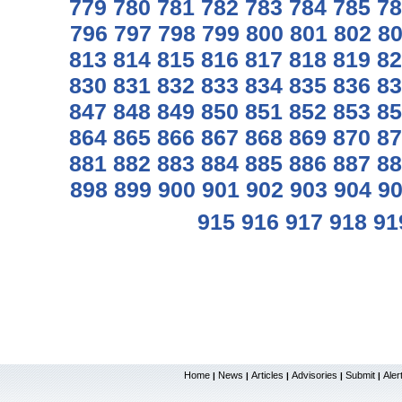
779
780
781
782
783
784
785
78
796
797
798
799
800
801
802
8
813
814
815
816
817
818
819
82
830
831
832
833
834
835
836
83
847
848
849
850
851
852
853
85
864
865
866
867
868
869
870
87
881
882
883
884
885
886
887
88
898
899
900
901
902
903
904
9
915
916
917
918
91
Home
News
Articles
Advisories
Submit
Aler
|
|
|
|
|