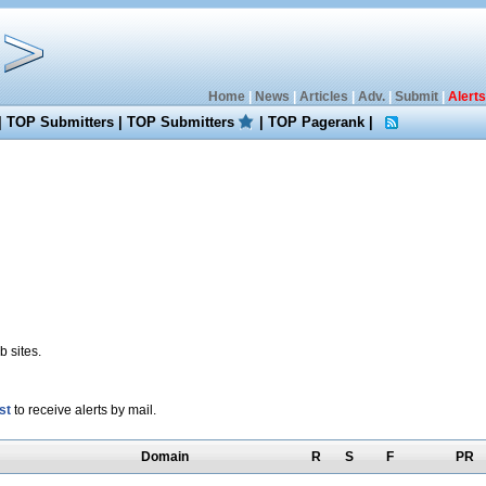
Home
|
News
|
Articles
|
Adv.
|
Submit
|
Alerts
|
TOP Submitters
|
TOP Submitters
|
TOP Pagerank
|
 sites.
st
to receive alerts by mail.
Domain
R
S
F
PR