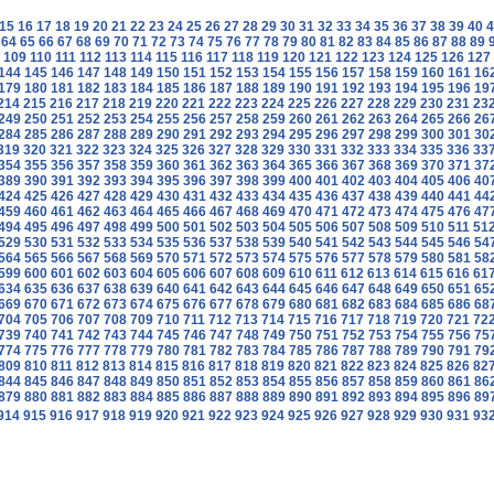
15
16
17
18
19
20
21
22
23
24
25
26
27
28
29
30
31
32
33
34
35
36
37
38
39
40
4
64
65
66
67
68
69
70
71
72
73
74
75
76
77
78
79
80
81
82
83
84
85
86
87
88
89
109
110
111
112
113
114
115
116
117
118
119
120
121
122
123
124
125
126
127
144
145
146
147
148
149
150
151
152
153
154
155
156
157
158
159
160
161
16
179
180
181
182
183
184
185
186
187
188
189
190
191
192
193
194
195
196
19
214
215
216
217
218
219
220
221
222
223
224
225
226
227
228
229
230
231
23
249
250
251
252
253
254
255
256
257
258
259
260
261
262
263
264
265
266
26
284
285
286
287
288
289
290
291
292
293
294
295
296
297
298
299
300
301
30
319
320
321
322
323
324
325
326
327
328
329
330
331
332
333
334
335
336
33
354
355
356
357
358
359
360
361
362
363
364
365
366
367
368
369
370
371
37
389
390
391
392
393
394
395
396
397
398
399
400
401
402
403
404
405
406
40
424
425
426
427
428
429
430
431
432
433
434
435
436
437
438
439
440
441
44
459
460
461
462
463
464
465
466
467
468
469
470
471
472
473
474
475
476
47
494
495
496
497
498
499
500
501
502
503
504
505
506
507
508
509
510
511
51
529
530
531
532
533
534
535
536
537
538
539
540
541
542
543
544
545
546
54
564
565
566
567
568
569
570
571
572
573
574
575
576
577
578
579
580
581
58
599
600
601
602
603
604
605
606
607
608
609
610
611
612
613
614
615
616
61
634
635
636
637
638
639
640
641
642
643
644
645
646
647
648
649
650
651
65
669
670
671
672
673
674
675
676
677
678
679
680
681
682
683
684
685
686
68
704
705
706
707
708
709
710
711
712
713
714
715
716
717
718
719
720
721
72
739
740
741
742
743
744
745
746
747
748
749
750
751
752
753
754
755
756
75
774
775
776
777
778
779
780
781
782
783
784
785
786
787
788
789
790
791
79
809
810
811
812
813
814
815
816
817
818
819
820
821
822
823
824
825
826
82
844
845
846
847
848
849
850
851
852
853
854
855
856
857
858
859
860
861
86
879
880
881
882
883
884
885
886
887
888
889
890
891
892
893
894
895
896
89
914
915
916
917
918
919
920
921
922
923
924
925
926
927
928
929
930
931
93