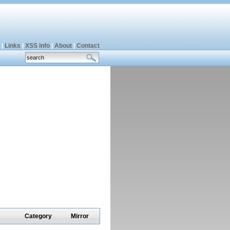
|
Links
|
XSS info
|
About
|
Contact
Category
Mirror