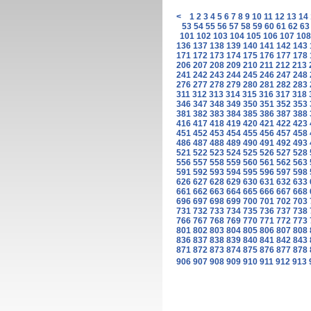
<
1
2
3
4
5
6
7
8
9
10
11
12
13
14
53
54
55
56
57
58
59
60
61
62
63
101
102
103
104
105
106
107
108
136
137
138
139
140
141
142
143
171
172
173
174
175
176
177
178
206
207
208
209
210
211
212
213
241
242
243
244
245
246
247
248
276
277
278
279
280
281
282
283
311
312
313
314
315
316
317
318
346
347
348
349
350
351
352
353
381
382
383
384
385
386
387
388
416
417
418
419
420
421
422
423
451
452
453
454
455
456
457
458
486
487
488
489
490
491
492
493
521
522
523
524
525
526
527
528
556
557
558
559
560
561
562
563
591
592
593
594
595
596
597
598
626
627
628
629
630
631
632
633
661
662
663
664
665
666
667
668
696
697
698
699
700
701
702
703
731
732
733
734
735
736
737
738
766
767
768
769
770
771
772
773
801
802
803
804
805
806
807
808
836
837
838
839
840
841
842
843
871
872
873
874
875
876
877
878
906
907
908
909
910
911
912
913