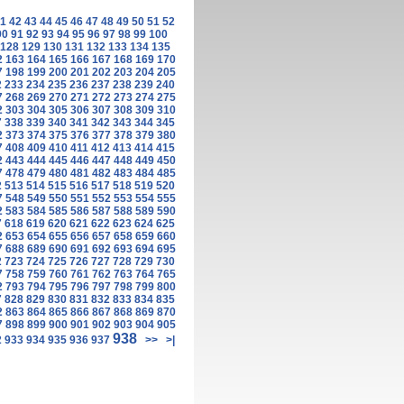
1
42
43
44
45
46
47
48
49
50
51
52
90
91
92
93
94
95
96
97
98
99
100
128
129
130
131
132
133
134
135
2
163
164
165
166
167
168
169
170
7
198
199
200
201
202
203
204
205
2
233
234
235
236
237
238
239
240
7
268
269
270
271
272
273
274
275
2
303
304
305
306
307
308
309
310
7
338
339
340
341
342
343
344
345
2
373
374
375
376
377
378
379
380
7
408
409
410
411
412
413
414
415
2
443
444
445
446
447
448
449
450
7
478
479
480
481
482
483
484
485
2
513
514
515
516
517
518
519
520
7
548
549
550
551
552
553
554
555
2
583
584
585
586
587
588
589
590
7
618
619
620
621
622
623
624
625
2
653
654
655
656
657
658
659
660
7
688
689
690
691
692
693
694
695
2
723
724
725
726
727
728
729
730
7
758
759
760
761
762
763
764
765
2
793
794
795
796
797
798
799
800
7
828
829
830
831
832
833
834
835
2
863
864
865
866
867
868
869
870
7
898
899
900
901
902
903
904
905
938
2
933
934
935
936
937
>>
>|