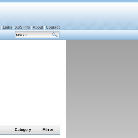
|
Links
|
XSS info
|
About
|
Contact
Category
Mirror