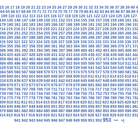
15
16
17
18
19
20
21
22
23
24
25
26
27
28
29
30
31
32
33
34
35
36
37
38
39
40
4
64
65
66
67
68
69
70
71
72
73
74
75
76
77
78
79
80
81
82
83
84
85
86
87
88
89
109
110
111
112
113
114
115
116
117
118
119
120
121
122
123
124
125
126
127
144
145
146
147
148
149
150
151
152
153
154
155
156
157
158
159
160
161
16
179
180
181
182
183
184
185
186
187
188
189
190
191
192
193
194
195
196
19
214
215
216
217
218
219
220
221
222
223
224
225
226
227
228
229
230
231
23
249
250
251
252
253
254
255
256
257
258
259
260
261
262
263
264
265
266
26
284
285
286
287
288
289
290
291
292
293
294
295
296
297
298
299
300
301
30
319
320
321
322
323
324
325
326
327
328
329
330
331
332
333
334
335
336
33
354
355
356
357
358
359
360
361
362
363
364
365
366
367
368
369
370
371
37
389
390
391
392
393
394
395
396
397
398
399
400
401
402
403
404
405
406
40
424
425
426
427
428
429
430
431
432
433
434
435
436
437
438
439
440
441
44
459
460
461
462
463
464
465
466
467
468
469
470
471
472
473
474
475
476
47
494
495
496
497
498
499
500
501
502
503
504
505
506
507
508
509
510
511
51
529
530
531
532
533
534
535
536
537
538
539
540
541
542
543
544
545
546
54
564
565
566
567
568
569
570
571
572
573
574
575
576
577
578
579
580
581
58
599
600
601
602
603
604
605
606
607
608
609
610
611
612
613
614
615
616
61
634
635
636
637
638
639
640
641
642
643
644
645
646
647
648
649
650
651
65
669
670
671
672
673
674
675
676
677
678
679
680
681
682
683
684
685
686
68
704
705
706
707
708
709
710
711
712
713
714
715
716
717
718
719
720
721
72
739
740
741
742
743
744
745
746
747
748
749
750
751
752
753
754
755
756
75
774
775
776
777
778
779
780
781
782
783
784
785
786
787
788
789
790
791
79
809
810
811
812
813
814
815
816
817
818
819
820
821
822
823
824
825
826
82
844
845
846
847
848
849
850
851
852
853
854
855
856
857
858
859
860
861
86
879
880
881
882
883
884
885
886
887
888
889
890
891
892
893
894
895
896
89
914
915
916
917
918
919
920
921
922
923
924
925
926
927
928
929
930
931
93
953
941
942
943
944
945
946
947
948
949
950
951
952
>>
>|