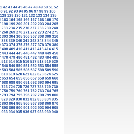
1
42
43
44
45
46
47
48
49
50
51
52
90
91
92
93
94
95
96
97
98
99
100
128
129
130
131
132
133
134
135
2
163
164
165
166
167
168
169
170
7
198
199
200
201
202
203
204
205
2
233
234
235
236
237
238
239
240
7
268
269
270
271
272
273
274
275
2
303
304
305
306
307
308
309
310
7
338
339
340
341
342
343
344
345
2
373
374
375
376
377
378
379
380
7
408
409
410
411
412
413
414
415
2
443
444
445
446
447
448
449
450
7
478
479
480
481
482
483
484
485
2
513
514
515
516
517
518
519
520
7
548
549
550
551
552
553
554
555
2
583
584
585
586
587
588
589
590
7
618
619
620
621
622
623
624
625
2
653
654
655
656
657
658
659
660
7
688
689
690
691
692
693
694
695
2
723
724
725
726
727
728
729
730
7
758
759
760
761
762
763
764
765
2
793
794
795
796
797
798
799
800
7
828
829
830
831
832
833
834
835
2
863
864
865
866
867
868
869
870
7
898
899
900
901
902
903
904
905
2
933
934
935
936
937
938
939
940