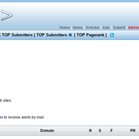
Home
|
News
|
Articles
|
Adv.
|
Submit
|
Alerts
|
TOP Submitters
|
TOP Submitters
|
TOP Pagerank
|
 sites.
st
to receive alerts by mail.
Domain
R
S
F
PR