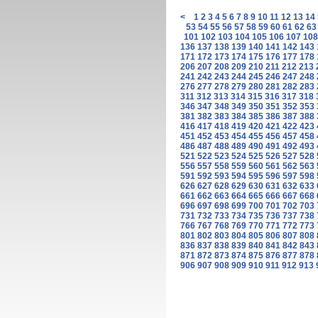
<
1
2
3
4
5
6
7
8
9
10
11
12
13
14
53
54
55
56
57
58
59
60
61
62
63
101
102
103
104
105
106
107
108
136
137
138
139
140
141
142
143
171
172
173
174
175
176
177
178
206
207
208
209
210
211
212
213
241
242
243
244
245
246
247
248
276
277
278
279
280
281
282
283
311
312
313
314
315
316
317
318
346
347
348
349
350
351
352
353
381
382
383
384
385
386
387
388
416
417
418
419
420
421
422
423
451
452
453
454
455
456
457
458
486
487
488
489
490
491
492
493
521
522
523
524
525
526
527
528
556
557
558
559
560
561
562
563
591
592
593
594
595
596
597
598
626
627
628
629
630
631
632
633
661
662
663
664
665
666
667
668
696
697
698
699
700
701
702
703
731
732
733
734
735
736
737
738
766
767
768
769
770
771
772
773
801
802
803
804
805
806
807
808
836
837
838
839
840
841
842
843
871
872
873
874
875
876
877
878
906
907
908
909
910
911
912
913