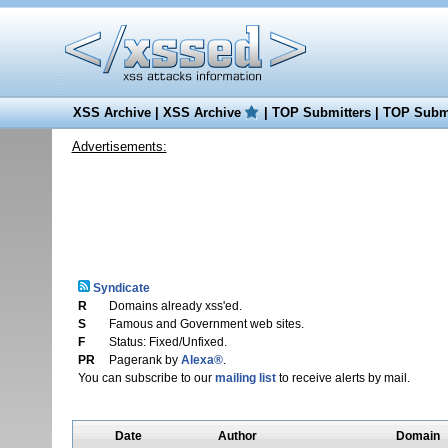
XSS Archive
|
XSS Archive
|
TOP Submitters
|
TOP Submi
Advertisements:
Syndicate
R
Domains already xss'ed.
S
Famous and Government web sites.
F
Status: Fixed/Unfixed.
PR
Pagerank by
Alexa®
.
You can subscribe to our
mailing list
to receive alerts by mail.
Date
Author
Domain