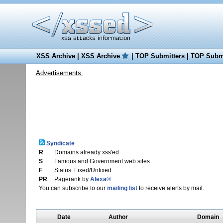
XSS Archive
|
XSS Archive
|
TOP Submitters
|
TOP Submi
Advertisements:
Syndicate
R
Domains already xss'ed.
S
Famous and Government web sites.
F
Status: Fixed/Unfixed.
PR
Pagerank by
Alexa®
.
You can subscribe to our
mailing list
to receive alerts by mail.
Date
Author
Domain