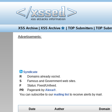
XSS Archive
|
XSS Archive
|
TOP Submitters
|
TOP Submi
Advertisements:
Syndicate
R
Domains already xss'ed.
S
Famous and Government web sites.
F
Status: Fixed/Unfixed.
PR
Pagerank by
Alexa®
.
You can subscribe to our
mailing list
to receive alerts by mail.
Date
Author
Domain