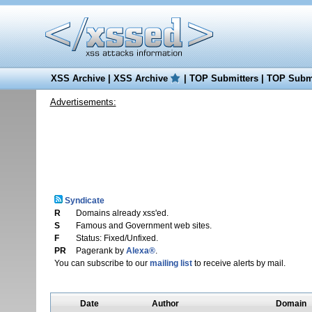
XSS Archive
|
XSS Archive
|
TOP Submitters
|
TOP Submi
Advertisements:
Syndicate
R
Domains already xss'ed.
S
Famous and Government web sites.
F
Status: Fixed/Unfixed.
PR
Pagerank by
Alexa®
.
You can subscribe to our
mailing list
to receive alerts by mail.
Date
Author
Domain