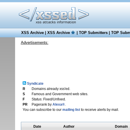
XSS Archive
|
XSS Archive
|
TOP Submitters
|
TOP Submi
Advertisements:
Syndicate
R
Domains already xss'ed.
S
Famous and Government web sites.
F
Status: Fixed/Unfixed.
PR
Pagerank by
Alexa®
.
You can subscribe to our
mailing list
to receive alerts by mail.
Date
Author
Domain