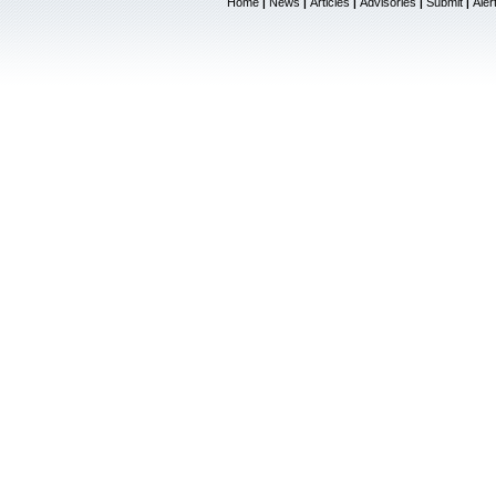
Home
News
Articles
Advisories
Submit
Aler
|
|
|
|
|