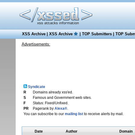
XSS Archive
|
XSS Archive
|
TOP Submitters
|
TOP Submi
Advertisements:
Syndicate
R
Domains already xss'ed.
S
Famous and Government web sites.
F
Status: Fixed/Unfixed.
PR
Pagerank by
Alexa®
.
You can subscribe to our
mailing list
to receive alerts by mail.
Date
Author
Domain