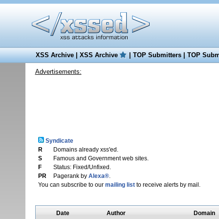
XSS Archive
|
XSS Archive
|
TOP Submitters
|
TOP Submi
Advertisements:
Syndicate
R
Domains already xss'ed.
S
Famous and Government web sites.
F
Status: Fixed/Unfixed.
PR
Pagerank by
Alexa®
.
You can subscribe to our
mailing list
to receive alerts by mail.
Date
Author
Domain