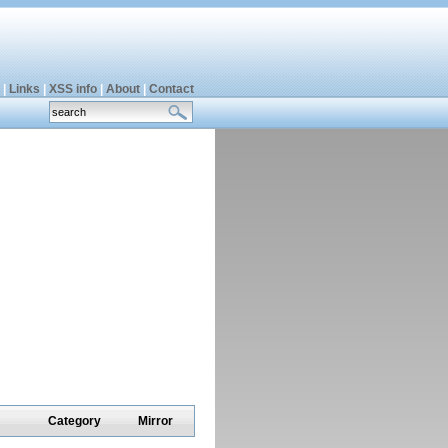
|
Links
|
XSS info
|
About
|
Contact
Category
Mirror