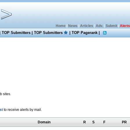
Home
|
News
|
Articles
|
Adv.
|
Submit
|
Alerts
|
TOP Submitters
|
TOP Submitters
|
TOP Pagerank
|
 sites.
st
to receive alerts by mail.
Domain
R
S
F
PR