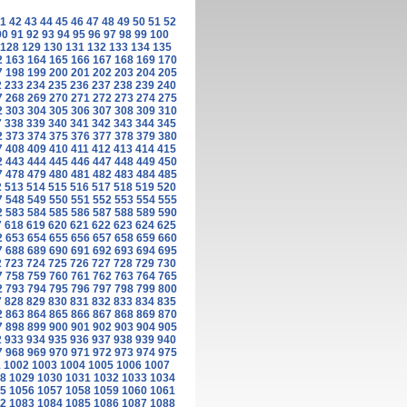
1
42
43
44
45
46
47
48
49
50
51
52
90
91
92
93
94
95
96
97
98
99
100
128
129
130
131
132
133
134
135
2
163
164
165
166
167
168
169
170
7
198
199
200
201
202
203
204
205
2
233
234
235
236
237
238
239
240
7
268
269
270
271
272
273
274
275
2
303
304
305
306
307
308
309
310
7
338
339
340
341
342
343
344
345
2
373
374
375
376
377
378
379
380
7
408
409
410
411
412
413
414
415
2
443
444
445
446
447
448
449
450
7
478
479
480
481
482
483
484
485
2
513
514
515
516
517
518
519
520
7
548
549
550
551
552
553
554
555
2
583
584
585
586
587
588
589
590
7
618
619
620
621
622
623
624
625
2
653
654
655
656
657
658
659
660
7
688
689
690
691
692
693
694
695
2
723
724
725
726
727
728
729
730
7
758
759
760
761
762
763
764
765
2
793
794
795
796
797
798
799
800
7
828
829
830
831
832
833
834
835
2
863
864
865
866
867
868
869
870
7
898
899
900
901
902
903
904
905
2
933
934
935
936
937
938
939
940
7
968
969
970
971
972
973
974
975
1
1002
1003
1004
1005
1006
1007
8
1029
1030
1031
1032
1033
1034
5
1056
1057
1058
1059
1060
1061
2
1083
1084
1085
1086
1087
1088