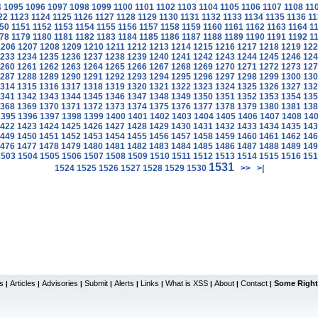
4
1095
1096
1097
1098
1099
1100
1101
1102
1103
1104
1105
1106
1107
1108
11
22
1123
1124
1125
1126
1127
1128
1129
1130
1131
1132
1133
1134
1135
1136
11
50
1151
1152
1153
1154
1155
1156
1157
1158
1159
1160
1161
1162
1163
1164
1
78
1179
1180
1181
1182
1183
1184
1185
1186
1187
1188
1189
1190
1191
1192
1
1206
1207
1208
1209
1210
1211
1212
1213
1214
1215
1216
1217
1218
1219
122
233
1234
1235
1236
1237
1238
1239
1240
1241
1242
1243
1244
1245
1246
124
260
1261
1262
1263
1264
1265
1266
1267
1268
1269
1270
1271
1272
1273
127
287
1288
1289
1290
1291
1292
1293
1294
1295
1296
1297
1298
1299
1300
130
314
1315
1316
1317
1318
1319
1320
1321
1322
1323
1324
1325
1326
1327
132
341
1342
1343
1344
1345
1346
1347
1348
1349
1350
1351
1352
1353
1354
135
368
1369
1370
1371
1372
1373
1374
1375
1376
1377
1378
1379
1380
1381
138
1395
1396
1397
1398
1399
1400
1401
1402
1403
1404
1405
1406
1407
1408
14
422
1423
1424
1425
1426
1427
1428
1429
1430
1431
1432
1433
1434
1435
143
449
1450
1451
1452
1453
1454
1455
1456
1457
1458
1459
1460
1461
1462
146
476
1477
1478
1479
1480
1481
1482
1483
1484
1485
1486
1487
1488
1489
149
1503
1504
1505
1506
1507
1508
1509
1510
1511
1512
1513
1514
1515
1516
151
1531
1524
1525
1526
1527
1528
1529
1530
>>
>|
s
Articles
Advisories
Submit
Alerts
Links
What is XSS
About
Contact
Some Right
|
|
|
|
|
|
|
|
|