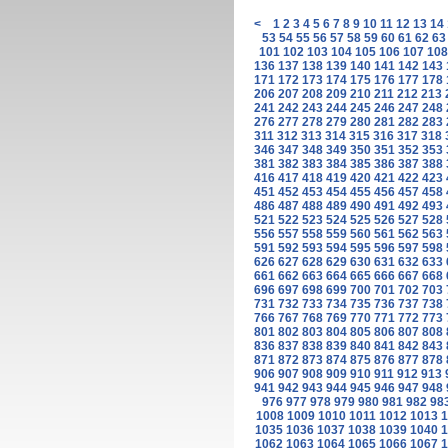
<
1
2
3
4
5
6
7
8
9
10
11
12
13
14
53
54
55
56
57
58
59
60
61
62
63
101
102
103
104
105
106
107
108
136
137
138
139
140
141
142
143
171
172
173
174
175
176
177
178
206
207
208
209
210
211
212
213
241
242
243
244
245
246
247
248
276
277
278
279
280
281
282
283
311
312
313
314
315
316
317
318
346
347
348
349
350
351
352
353
381
382
383
384
385
386
387
388
416
417
418
419
420
421
422
423
451
452
453
454
455
456
457
458
486
487
488
489
490
491
492
493
521
522
523
524
525
526
527
528
556
557
558
559
560
561
562
563
591
592
593
594
595
596
597
598
626
627
628
629
630
631
632
633
661
662
663
664
665
666
667
668
696
697
698
699
700
701
702
703
731
732
733
734
735
736
737
738
766
767
768
769
770
771
772
773
801
802
803
804
805
806
807
808
836
837
838
839
840
841
842
843
871
872
873
874
875
876
877
878
906
907
908
909
910
911
912
913
941
942
943
944
945
946
947
948
976
977
978
979
980
981
982
98
1008
1009
1010
1011
1012
1013
1
1035
1036
1037
1038
1039
1040
1
1062
1063
1064
1065
1066
1067
1