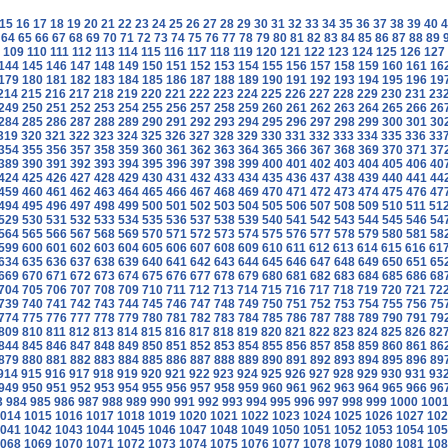
15
16
17
18
19
20
21
22
23
24
25
26
27
28
29
30
31
32
33
34
35
36
37
38
39
40
4
64
65
66
67
68
69
70
71
72
73
74
75
76
77
78
79
80
81
82
83
84
85
86
87
88
89
109
110
111
112
113
114
115
116
117
118
119
120
121
122
123
124
125
126
127
144
145
146
147
148
149
150
151
152
153
154
155
156
157
158
159
160
161
16
179
180
181
182
183
184
185
186
187
188
189
190
191
192
193
194
195
196
19
214
215
216
217
218
219
220
221
222
223
224
225
226
227
228
229
230
231
23
249
250
251
252
253
254
255
256
257
258
259
260
261
262
263
264
265
266
26
284
285
286
287
288
289
290
291
292
293
294
295
296
297
298
299
300
301
30
319
320
321
322
323
324
325
326
327
328
329
330
331
332
333
334
335
336
33
354
355
356
357
358
359
360
361
362
363
364
365
366
367
368
369
370
371
37
389
390
391
392
393
394
395
396
397
398
399
400
401
402
403
404
405
406
40
424
425
426
427
428
429
430
431
432
433
434
435
436
437
438
439
440
441
44
459
460
461
462
463
464
465
466
467
468
469
470
471
472
473
474
475
476
47
494
495
496
497
498
499
500
501
502
503
504
505
506
507
508
509
510
511
51
529
530
531
532
533
534
535
536
537
538
539
540
541
542
543
544
545
546
54
564
565
566
567
568
569
570
571
572
573
574
575
576
577
578
579
580
581
58
599
600
601
602
603
604
605
606
607
608
609
610
611
612
613
614
615
616
61
634
635
636
637
638
639
640
641
642
643
644
645
646
647
648
649
650
651
65
669
670
671
672
673
674
675
676
677
678
679
680
681
682
683
684
685
686
68
704
705
706
707
708
709
710
711
712
713
714
715
716
717
718
719
720
721
72
739
740
741
742
743
744
745
746
747
748
749
750
751
752
753
754
755
756
75
774
775
776
777
778
779
780
781
782
783
784
785
786
787
788
789
790
791
79
809
810
811
812
813
814
815
816
817
818
819
820
821
822
823
824
825
826
82
844
845
846
847
848
849
850
851
852
853
854
855
856
857
858
859
860
861
86
879
880
881
882
883
884
885
886
887
888
889
890
891
892
893
894
895
896
89
914
915
916
917
918
919
920
921
922
923
924
925
926
927
928
929
930
931
93
949
950
951
952
953
954
955
956
957
958
959
960
961
962
963
964
965
966
96
3
984
985
986
987
988
989
990
991
992
993
994
995
996
997
998
999
1000
100
014
1015
1016
1017
1018
1019
1020
1021
1022
1023
1024
1025
1026
1027
102
041
1042
1043
1044
1045
1046
1047
1048
1049
1050
1051
1052
1053
1054
105
068
1069
1070
1071
1072
1073
1074
1075
1076
1077
1078
1079
1080
1081
108