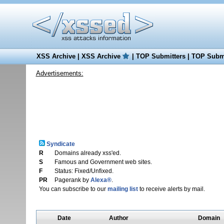
XSS Archive
|
XSS Archive
|
TOP Submitters
|
TOP Submi
Advertisements:
Syndicate
R
Domains already xss'ed.
S
Famous and Government web sites.
F
Status: Fixed/Unfixed.
PR
Pagerank by
Alexa®
.
You can subscribe to our
mailing list
to receive alerts by mail.
Date
Author
Domain