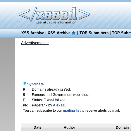
XSS Archive
|
XSS Archive
|
TOP Submitters
|
TOP Submi
Advertisements:
Syndicate
R
Domains already xss'ed.
S
Famous and Government web sites.
F
Status: Fixed/Unfixed.
PR
Pagerank by
Alexa®
.
You can subscribe to our
mailing list
to receive alerts by mail.
Date
Author
Domain