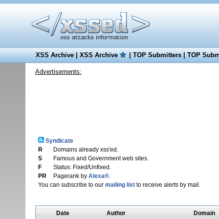
XSS Archive
|
XSS Archive
|
TOP Submitters
|
TOP Submi
Advertisements:
Syndicate
R
Domains already xss'ed.
S
Famous and Government web sites.
F
Status: Fixed/Unfixed.
PR
Pagerank by
Alexa®
.
You can subscribe to our
mailing list
to receive alerts by mail.
Date
Author
Domain