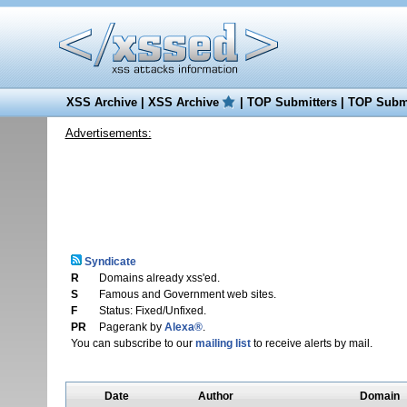
XSS Archive
|
XSS Archive
|
TOP Submitters
|
TOP Submi
Advertisements:
Syndicate
R
Domains already xss'ed.
S
Famous and Government web sites.
F
Status: Fixed/Unfixed.
PR
Pagerank by
Alexa®
.
You can subscribe to our
mailing list
to receive alerts by mail.
Date
Author
Domain