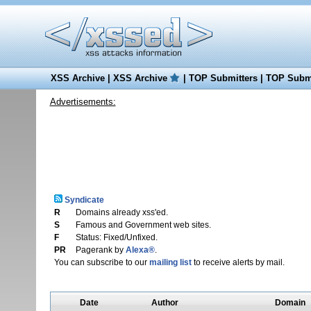
XSS Archive
|
XSS Archive
|
TOP Submitters
|
TOP Submi
Advertisements:
Syndicate
R
Domains already xss'ed.
S
Famous and Government web sites.
F
Status: Fixed/Unfixed.
PR
Pagerank by
Alexa®
.
You can subscribe to our
mailing list
to receive alerts by mail.
Date
Author
Domain