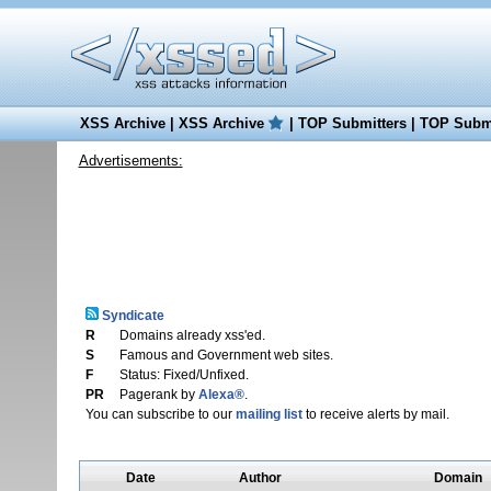
XSS Archive
|
XSS Archive
|
TOP Submitters
|
TOP Submi
Advertisements:
Syndicate
R
Domains already xss'ed.
S
Famous and Government web sites.
F
Status: Fixed/Unfixed.
PR
Pagerank by
Alexa®
.
You can subscribe to our
mailing list
to receive alerts by mail.
Date
Author
Domain