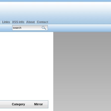
|
Links
|
XSS info
|
About
|
Contact
Category
Mirror