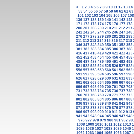
<
1
2
3
4
5
6
7
8
9
10
11
12
13
14
53
54
55
56
57
58
59
60
61
62
63
101
102
103
104
105
106
107
108
136
137
138
139
140
141
142
143
171
172
173
174
175
176
177
178
206
207
208
209
210
211
212
213
241
242
243
244
245
246
247
248
276
277
278
279
280
281
282
283
311
312
313
314
315
316
317
318
346
347
348
349
350
351
352
353
381
382
383
384
385
386
387
388
416
417
418
419
420
421
422
423
451
452
453
454
455
456
457
458
486
487
488
489
490
491
492
493
521
522
523
524
525
526
527
528
556
557
558
559
560
561
562
563
591
592
593
594
595
596
597
598
626
627
628
629
630
631
632
633
661
662
663
664
665
666
667
668
696
697
698
699
700
701
702
703
731
732
733
734
735
736
737
738
766
767
768
769
770
771
772
773
801
802
803
804
805
806
807
808
836
837
838
839
840
841
842
843
871
872
873
874
875
876
877
878
906
907
908
909
910
911
912
913
941
942
943
944
945
946
947
948
976
977
978
979
980
981
982
98
1008
1009
1010
1011
1012
1013
1
1035
1036
1037
1038
1039
1040
1
1062
1063
1064
1065
1066
1067
1