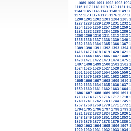
1089
1090
1091
1092
1093
109
1116
1117
1118
1119
1120
1121
11
1144
1145
1146
1147
1148
1149
11
1172
1173
1174
1175
1176
1177
11
1200
1201
1202
1203
1204
1205
1227
1228
1229
1230
1231
1232
1
1254
1255
1256
1257
1258
1259
1
1281
1282
1283
1284
1285
1286
1
1308
1309
1310
1311
1312
1313
1
1335
1336
1337
1338
1339
1340
1
1362
1363
1364
1365
1366
1367
1
1389
1390
1391
1392
1393
1394
1416
1417
1418
1419
1420
1421
1
1443
1444
1445
1446
1447
1448
1
1470
1471
1472
1473
1474
1475
1
1497
1498
1499
1500
1501
1502
1524
1525
1526
1527
1528
1529
1
1551
1552
1553
1554
1555
1556
1
1578
1579
1580
1581
1582
1583
1
1605
1606
1607
1608
1609
1610
1632
1633
1634
1635
1636
1637
1
1659
1660
1661
1662
1663
1664
1
1686
1687
1688
1689
1690
1691
1713
1714
1715
1716
1717
1718
1
1740
1741
1742
1743
1744
1745
1
1767
1768
1769
1770
1771
1772
1
1794
1795
1796
1797
1798
1799
1821
1822
1823
1824
1825
1826
1
1848
1849
1850
1851
1852
1853
1
1875
1876
1877
1878
1879
1880
1
1902
1903
1904
1905
1906
1907
1929
1930
1931
1932
1933
1934
1