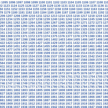
4
1095
1096
1097
1098
1099
1100
1101
1102
1103
1104
1105
1106
1107
1108
11
22
1123
1124
1125
1126
1127
1128
1129
1130
1131
1132
1133
1134
1135
1136
11
50
1151
1152
1153
1154
1155
1156
1157
1158
1159
1160
1161
1162
1163
1164
1
78
1179
1180
1181
1182
1183
1184
1185
1186
1187
1188
1189
1190
1191
1192
1
1206
1207
1208
1209
1210
1211
1212
1213
1214
1215
1216
1217
1218
1219
122
233
1234
1235
1236
1237
1238
1239
1240
1241
1242
1243
1244
1245
1246
124
260
1261
1262
1263
1264
1265
1266
1267
1268
1269
1270
1271
1272
1273
127
287
1288
1289
1290
1291
1292
1293
1294
1295
1296
1297
1298
1299
1300
130
314
1315
1316
1317
1318
1319
1320
1321
1322
1323
1324
1325
1326
1327
132
341
1342
1343
1344
1345
1346
1347
1348
1349
1350
1351
1352
1353
1354
135
368
1369
1370
1371
1372
1373
1374
1375
1376
1377
1378
1379
1380
1381
138
1395
1396
1397
1398
1399
1400
1401
1402
1403
1404
1405
1406
1407
1408
14
422
1423
1424
1425
1426
1427
1428
1429
1430
1431
1432
1433
1434
1435
143
449
1450
1451
1452
1453
1454
1455
1456
1457
1458
1459
1460
1461
1462
146
476
1477
1478
1479
1480
1481
1482
1483
1484
1485
1486
1487
1488
1489
149
1503
1504
1505
1506
1507
1508
1509
1510
1511
1512
1513
1514
1515
1516
151
530
1531
1532
1533
1534
1535
1536
1537
1538
1539
1540
1541
1542
1543
154
557
1558
1559
1560
1561
1562
1563
1564
1565
1566
1567
1568
1569
1570
157
584
1585
1586
1587
1588
1589
1590
1591
1592
1593
1594
1595
1596
1597
159
1611
1612
1613
1614
1615
1616
1617
1618
1619
1620
1621
1622
1623
1624
162
638
1639
1640
1641
1642
1643
1644
1645
1646
1647
1648
1649
1650
1651
165
665
1666
1667
1668
1669
1670
1671
1672
1673
1674
1675
1676
1677
1678
167
1692
1693
1694
1695
1696
1697
1698
1699
1700
1701
1702
1703
1704
1705
17
719
1720
1721
1722
1723
1724
1725
1726
1727
1728
1729
1730
1731
1732
173
746
1747
1748
1749
1750
1751
1752
1753
1754
1755
1756
1757
1758
1759
176
773
1774
1775
1776
1777
1778
1779
1780
1781
1782
1783
1784
1785
1786
178
1800
1801
1802
1803
1804
1805
1806
1807
1808
1809
1810
1811
1812
1813
181
827
1828
1829
1830
1831
1832
1833
1834
1835
1836
1837
1838
1839
1840
184
854
1855
1856
1857
1858
1859
1860
1861
1862
1863
1864
1865
1866
1867
186
881
1882
1883
1884
1885
1886
1887
1888
1889
1890
1891
1892
1893
1894
189
1908
1909
1910
1911
1912
1913
1914
1915
1916
1917
1918
1919
1920
1921
192
935
1936
1937
1938
1939
1940
1941
1942
1943
1944
1945
1946
1947
1948
194