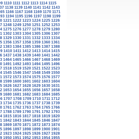
09
1110
1111
1112
1113
1114
1115
37
1138
1139
1140
1141
1142
1143
165
1166
1167
1168
1169
1170
1171
193
1194
1195
1196
1197
1198
1199
0
1221
1222
1223
1224
1225
1226
7
1248
1249
1250
1251
1252
1253
4
1275
1276
1277
1278
1279
1280
1
1302
1303
1304
1305
1306
1307
8
1329
1330
1331
1332
1333
1334
5
1356
1357
1358
1359
1360
1361
2
1383
1384
1385
1386
1387
1388
09
1410
1411
1412
1413
1414
1415
6
1437
1438
1439
1440
1441
1442
3
1464
1465
1466
1467
1468
1469
0
1491
1492
1493
1494
1495
1496
7
1518
1519
1520
1521
1522
1523
4
1545
1546
1547
1548
1549
1550
1
1572
1573
1574
1575
1576
1577
8
1599
1600
1601
1602
1603
1604
5
1626
1627
1628
1629
1630
1631
2
1653
1654
1655
1656
1657
1658
9
1680
1681
1682
1683
1684
1685
06
1707
1708
1709
1710
1711
1712
3
1734
1735
1736
1737
1738
1739
0
1761
1762
1763
1764
1765
1766
7
1788
1789
1790
1791
1792
1793
4
1815
1816
1817
1818
1819
1820
1
1842
1843
1844
1845
1846
1847
8
1869
1870
1871
1872
1873
1874
5
1896
1897
1898
1899
1900
1901
2
1923
1924
1925
1926
1927
1928
9
1950
1951
1952
1953
1954
1955