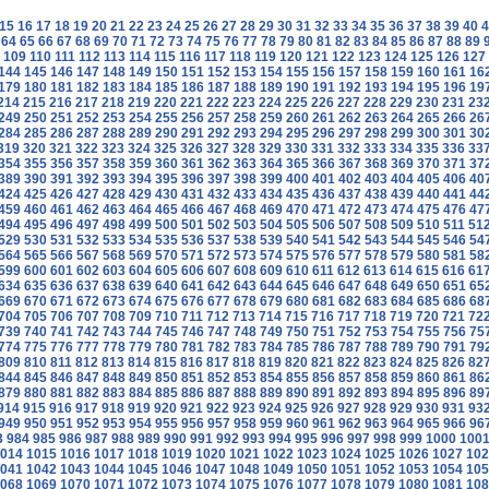
15
16
17
18
19
20
21
22
23
24
25
26
27
28
29
30
31
32
33
34
35
36
37
38
39
40
4
64
65
66
67
68
69
70
71
72
73
74
75
76
77
78
79
80
81
82
83
84
85
86
87
88
89
109
110
111
112
113
114
115
116
117
118
119
120
121
122
123
124
125
126
127
144
145
146
147
148
149
150
151
152
153
154
155
156
157
158
159
160
161
16
179
180
181
182
183
184
185
186
187
188
189
190
191
192
193
194
195
196
19
214
215
216
217
218
219
220
221
222
223
224
225
226
227
228
229
230
231
23
249
250
251
252
253
254
255
256
257
258
259
260
261
262
263
264
265
266
26
284
285
286
287
288
289
290
291
292
293
294
295
296
297
298
299
300
301
30
319
320
321
322
323
324
325
326
327
328
329
330
331
332
333
334
335
336
33
354
355
356
357
358
359
360
361
362
363
364
365
366
367
368
369
370
371
37
389
390
391
392
393
394
395
396
397
398
399
400
401
402
403
404
405
406
40
424
425
426
427
428
429
430
431
432
433
434
435
436
437
438
439
440
441
44
459
460
461
462
463
464
465
466
467
468
469
470
471
472
473
474
475
476
47
494
495
496
497
498
499
500
501
502
503
504
505
506
507
508
509
510
511
51
529
530
531
532
533
534
535
536
537
538
539
540
541
542
543
544
545
546
54
564
565
566
567
568
569
570
571
572
573
574
575
576
577
578
579
580
581
58
599
600
601
602
603
604
605
606
607
608
609
610
611
612
613
614
615
616
61
634
635
636
637
638
639
640
641
642
643
644
645
646
647
648
649
650
651
65
669
670
671
672
673
674
675
676
677
678
679
680
681
682
683
684
685
686
68
704
705
706
707
708
709
710
711
712
713
714
715
716
717
718
719
720
721
72
739
740
741
742
743
744
745
746
747
748
749
750
751
752
753
754
755
756
75
774
775
776
777
778
779
780
781
782
783
784
785
786
787
788
789
790
791
79
809
810
811
812
813
814
815
816
817
818
819
820
821
822
823
824
825
826
82
844
845
846
847
848
849
850
851
852
853
854
855
856
857
858
859
860
861
86
879
880
881
882
883
884
885
886
887
888
889
890
891
892
893
894
895
896
89
914
915
916
917
918
919
920
921
922
923
924
925
926
927
928
929
930
931
93
949
950
951
952
953
954
955
956
957
958
959
960
961
962
963
964
965
966
96
3
984
985
986
987
988
989
990
991
992
993
994
995
996
997
998
999
1000
100
014
1015
1016
1017
1018
1019
1020
1021
1022
1023
1024
1025
1026
1027
102
041
1042
1043
1044
1045
1046
1047
1048
1049
1050
1051
1052
1053
1054
105
068
1069
1070
1071
1072
1073
1074
1075
1076
1077
1078
1079
1080
1081
108