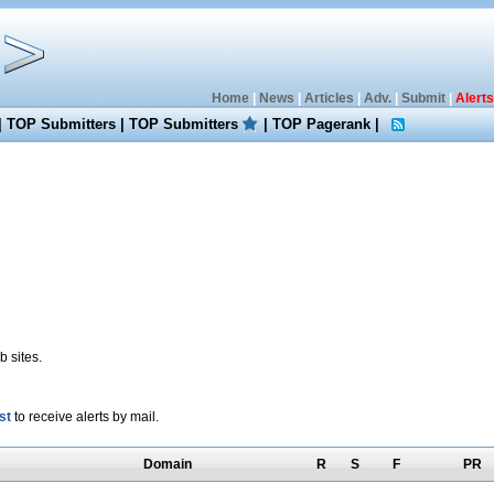
Home
|
News
|
Articles
|
Adv.
|
Submit
|
Alerts
|
TOP Submitters
|
TOP Submitters
|
TOP Pagerank
|
 sites.
st
to receive alerts by mail.
Domain
R
S
F
PR