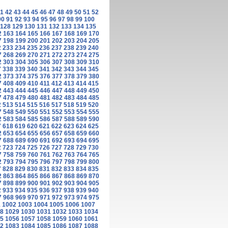
1
42
43
44
45
46
47
48
49
50
51
52
90
91
92
93
94
95
96
97
98
99
100
128
129
130
131
132
133
134
135
2
163
164
165
166
167
168
169
170
7
198
199
200
201
202
203
204
205
2
233
234
235
236
237
238
239
240
7
268
269
270
271
272
273
274
275
2
303
304
305
306
307
308
309
310
7
338
339
340
341
342
343
344
345
2
373
374
375
376
377
378
379
380
7
408
409
410
411
412
413
414
415
2
443
444
445
446
447
448
449
450
7
478
479
480
481
482
483
484
485
2
513
514
515
516
517
518
519
520
7
548
549
550
551
552
553
554
555
2
583
584
585
586
587
588
589
590
7
618
619
620
621
622
623
624
625
2
653
654
655
656
657
658
659
660
7
688
689
690
691
692
693
694
695
2
723
724
725
726
727
728
729
730
7
758
759
760
761
762
763
764
765
2
793
794
795
796
797
798
799
800
7
828
829
830
831
832
833
834
835
2
863
864
865
866
867
868
869
870
7
898
899
900
901
902
903
904
905
2
933
934
935
936
937
938
939
940
7
968
969
970
971
972
973
974
975
1
1002
1003
1004
1005
1006
1007
8
1029
1030
1031
1032
1033
1034
5
1056
1057
1058
1059
1060
1061
2
1083
1084
1085
1086
1087
1088