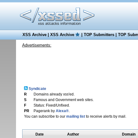
XSS Archive
|
XSS Archive
|
TOP Submitters
|
TOP Submi
Advertisements:
Syndicate
R
Domains already xss'ed.
S
Famous and Government web sites.
F
Status: Fixed/Unfixed.
PR
Pagerank by
Alexa®
.
You can subscribe to our
mailing list
to receive alerts by mail.
Date
Author
Domain