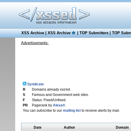
XSS Archive
|
XSS Archive
|
TOP Submitters
|
TOP Submi
Advertisements:
Syndicate
R
Domains already xss'ed.
S
Famous and Government web sites.
F
Status: Fixed/Unfixed.
PR
Pagerank by
Alexa®
.
You can subscribe to our
mailing list
to receive alerts by mail.
Date
Author
Domain