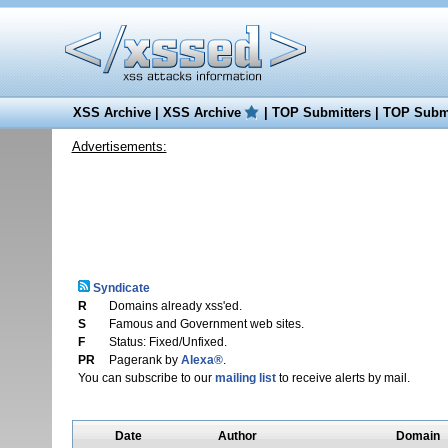
XSS Archive
|
XSS Archive
|
TOP Submitters
|
TOP Submi
Advertisements:
Syndicate
R
Domains already xss'ed.
S
Famous and Government web sites.
F
Status: Fixed/Unfixed.
PR
Pagerank by
Alexa®
.
You can subscribe to our
mailing list
to receive alerts by mail.
Date
Author
Domain