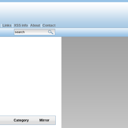
|
Links
|
XSS info
|
About
|
Contact
Category
Mirror