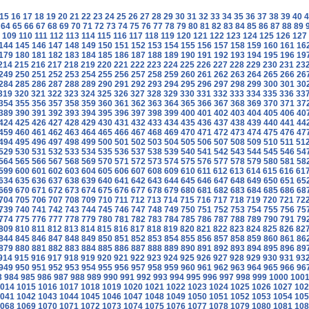
15
16
17
18
19
20
21
22
23
24
25
26
27
28
29
30
31
32
33
34
35
36
37
38
39
40
4
64
65
66
67
68
69
70
71
72
73
74
75
76
77
78
79
80
81
82
83
84
85
86
87
88
89
109
110
111
112
113
114
115
116
117
118
119
120
121
122
123
124
125
126
127
144
145
146
147
148
149
150
151
152
153
154
155
156
157
158
159
160
161
16
179
180
181
182
183
184
185
186
187
188
189
190
191
192
193
194
195
196
19
214
215
216
217
218
219
220
221
222
223
224
225
226
227
228
229
230
231
23
249
250
251
252
253
254
255
256
257
258
259
260
261
262
263
264
265
266
26
284
285
286
287
288
289
290
291
292
293
294
295
296
297
298
299
300
301
30
319
320
321
322
323
324
325
326
327
328
329
330
331
332
333
334
335
336
33
354
355
356
357
358
359
360
361
362
363
364
365
366
367
368
369
370
371
37
389
390
391
392
393
394
395
396
397
398
399
400
401
402
403
404
405
406
40
424
425
426
427
428
429
430
431
432
433
434
435
436
437
438
439
440
441
44
459
460
461
462
463
464
465
466
467
468
469
470
471
472
473
474
475
476
47
494
495
496
497
498
499
500
501
502
503
504
505
506
507
508
509
510
511
51
529
530
531
532
533
534
535
536
537
538
539
540
541
542
543
544
545
546
54
564
565
566
567
568
569
570
571
572
573
574
575
576
577
578
579
580
581
58
599
600
601
602
603
604
605
606
607
608
609
610
611
612
613
614
615
616
61
634
635
636
637
638
639
640
641
642
643
644
645
646
647
648
649
650
651
65
669
670
671
672
673
674
675
676
677
678
679
680
681
682
683
684
685
686
68
704
705
706
707
708
709
710
711
712
713
714
715
716
717
718
719
720
721
72
739
740
741
742
743
744
745
746
747
748
749
750
751
752
753
754
755
756
75
774
775
776
777
778
779
780
781
782
783
784
785
786
787
788
789
790
791
79
809
810
811
812
813
814
815
816
817
818
819
820
821
822
823
824
825
826
82
844
845
846
847
848
849
850
851
852
853
854
855
856
857
858
859
860
861
86
879
880
881
882
883
884
885
886
887
888
889
890
891
892
893
894
895
896
89
914
915
916
917
918
919
920
921
922
923
924
925
926
927
928
929
930
931
93
949
950
951
952
953
954
955
956
957
958
959
960
961
962
963
964
965
966
96
3
984
985
986
987
988
989
990
991
992
993
994
995
996
997
998
999
1000
100
014
1015
1016
1017
1018
1019
1020
1021
1022
1023
1024
1025
1026
1027
102
041
1042
1043
1044
1045
1046
1047
1048
1049
1050
1051
1052
1053
1054
105
068
1069
1070
1071
1072
1073
1074
1075
1076
1077
1078
1079
1080
1081
108