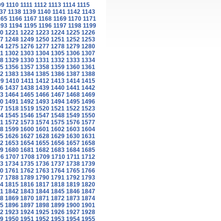
09
1110
1111
1112
1113
1114
1115
37
1138
1139
1140
1141
1142
1143
165
1166
1167
1168
1169
1170
1171
193
1194
1195
1196
1197
1198
1199
0
1221
1222
1223
1224
1225
1226
7
1248
1249
1250
1251
1252
1253
4
1275
1276
1277
1278
1279
1280
1
1302
1303
1304
1305
1306
1307
8
1329
1330
1331
1332
1333
1334
5
1356
1357
1358
1359
1360
1361
2
1383
1384
1385
1386
1387
1388
09
1410
1411
1412
1413
1414
1415
6
1437
1438
1439
1440
1441
1442
3
1464
1465
1466
1467
1468
1469
0
1491
1492
1493
1494
1495
1496
7
1518
1519
1520
1521
1522
1523
4
1545
1546
1547
1548
1549
1550
1
1572
1573
1574
1575
1576
1577
8
1599
1600
1601
1602
1603
1604
5
1626
1627
1628
1629
1630
1631
2
1653
1654
1655
1656
1657
1658
9
1680
1681
1682
1683
1684
1685
06
1707
1708
1709
1710
1711
1712
3
1734
1735
1736
1737
1738
1739
0
1761
1762
1763
1764
1765
1766
7
1788
1789
1790
1791
1792
1793
4
1815
1816
1817
1818
1819
1820
1
1842
1843
1844
1845
1846
1847
8
1869
1870
1871
1872
1873
1874
5
1896
1897
1898
1899
1900
1901
2
1923
1924
1925
1926
1927
1928
9
1950
1951
1952
1953
1954
1955