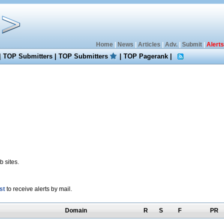
Home
|
News
|
Articles
|
Adv.
|
Submit
|
Alerts
|
TOP Submitters
|
TOP Submitters
|
TOP Pagerank
|
 sites.
st
to receive alerts by mail.
Domain
R
S
F
PR