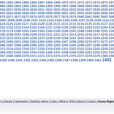
962
1963
1964
1965
1966
1967
1968
1969
1970
1971
1972
1973
1974
1975
197
989
1990
1991
1992
1993
1994
1995
1996
1997
1998
1999
2000
2001
2002
200
016
2017
2018
2019
2020
2021
2022
2023
2024
2025
2026
2027
2028
2029
203
043
2044
2045
2046
2047
2048
2049
2050
2051
2052
2053
2054
2055
2056
205
070
2071
2072
2073
2074
2075
2076
2077
2078
2079
2080
2081
2082
2083
208
2097
2098
2099
2100
2101
2102
2103
2104
2105
2106
2107
2108
2109
2110
21
124
2125
2126
2127
2128
2129
2130
2131
2132
2133
2134
2135
2136
2137
213
151
2152
2153
2154
2155
2156
2157
2158
2159
2160
2161
2162
2163
2164
216
178
2179
2180
2181
2182
2183
2184
2185
2186
2187
2188
2189
2190
2191
219
2205
2206
2207
2208
2209
2210
2211
2212
2213
2214
2215
2216
2217
2218
221
232
2233
2234
2235
2236
2237
2238
2239
2240
2241
2242
2243
2244
2245
224
259
2260
2261
2262
2263
2264
2265
2266
2267
2268
2269
2270
2271
2272
227
286
2287
2288
2289
2290
2291
2292
2293
2294
2295
2296
2297
2298
2299
230
313
2314
2315
2316
2317
2318
2319
2320
2321
2322
2323
2324
2325
2326
232
340
2341
2342
2343
2344
2345
2346
2347
2348
2349
2350
2351
2352
2353
235
367
2368
2369
2370
2371
2372
2373
2374
2375
2376
2377
2378
2379
2380
238
2402
2389
2390
2391
2392
2393
2394
2395
2396
2397
2398
2399
2400
2401
s
Articles
Advisories
Submit
Alerts
Links
What is XSS
About
Contact
Some Right
|
|
|
|
|
|
|
|
|