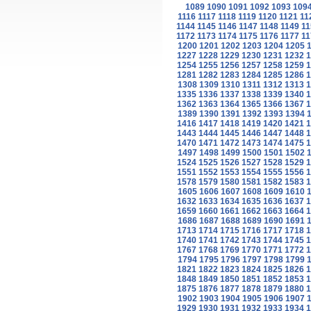
1089
1090
1091
1092
1093
109
1116
1117
1118
1119
1120
1121
11
1144
1145
1146
1147
1148
1149
11
1172
1173
1174
1175
1176
1177
11
1200
1201
1202
1203
1204
1205
1227
1228
1229
1230
1231
1232
1
1254
1255
1256
1257
1258
1259
1
1281
1282
1283
1284
1285
1286
1
1308
1309
1310
1311
1312
1313
1
1335
1336
1337
1338
1339
1340
1
1362
1363
1364
1365
1366
1367
1
1389
1390
1391
1392
1393
1394
1416
1417
1418
1419
1420
1421
1
1443
1444
1445
1446
1447
1448
1
1470
1471
1472
1473
1474
1475
1
1497
1498
1499
1500
1501
1502
1524
1525
1526
1527
1528
1529
1
1551
1552
1553
1554
1555
1556
1
1578
1579
1580
1581
1582
1583
1
1605
1606
1607
1608
1609
1610
1632
1633
1634
1635
1636
1637
1
1659
1660
1661
1662
1663
1664
1
1686
1687
1688
1689
1690
1691
1713
1714
1715
1716
1717
1718
1
1740
1741
1742
1743
1744
1745
1
1767
1768
1769
1770
1771
1772
1
1794
1795
1796
1797
1798
1799
1821
1822
1823
1824
1825
1826
1
1848
1849
1850
1851
1852
1853
1
1875
1876
1877
1878
1879
1880
1
1902
1903
1904
1905
1906
1907
1929
1930
1931
1932
1933
1934
1