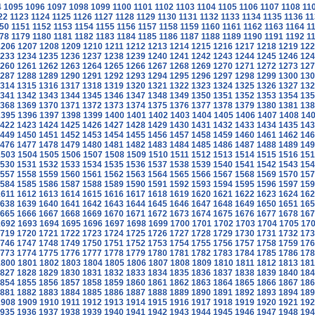
4
1095
1096
1097
1098
1099
1100
1101
1102
1103
1104
1105
1106
1107
1108
11
22
1123
1124
1125
1126
1127
1128
1129
1130
1131
1132
1133
1134
1135
1136
11
50
1151
1152
1153
1154
1155
1156
1157
1158
1159
1160
1161
1162
1163
1164
1
78
1179
1180
1181
1182
1183
1184
1185
1186
1187
1188
1189
1190
1191
1192
1
1206
1207
1208
1209
1210
1211
1212
1213
1214
1215
1216
1217
1218
1219
122
233
1234
1235
1236
1237
1238
1239
1240
1241
1242
1243
1244
1245
1246
124
260
1261
1262
1263
1264
1265
1266
1267
1268
1269
1270
1271
1272
1273
127
287
1288
1289
1290
1291
1292
1293
1294
1295
1296
1297
1298
1299
1300
130
314
1315
1316
1317
1318
1319
1320
1321
1322
1323
1324
1325
1326
1327
132
341
1342
1343
1344
1345
1346
1347
1348
1349
1350
1351
1352
1353
1354
135
368
1369
1370
1371
1372
1373
1374
1375
1376
1377
1378
1379
1380
1381
138
1395
1396
1397
1398
1399
1400
1401
1402
1403
1404
1405
1406
1407
1408
14
422
1423
1424
1425
1426
1427
1428
1429
1430
1431
1432
1433
1434
1435
143
449
1450
1451
1452
1453
1454
1455
1456
1457
1458
1459
1460
1461
1462
146
476
1477
1478
1479
1480
1481
1482
1483
1484
1485
1486
1487
1488
1489
149
1503
1504
1505
1506
1507
1508
1509
1510
1511
1512
1513
1514
1515
1516
151
530
1531
1532
1533
1534
1535
1536
1537
1538
1539
1540
1541
1542
1543
154
557
1558
1559
1560
1561
1562
1563
1564
1565
1566
1567
1568
1569
1570
157
584
1585
1586
1587
1588
1589
1590
1591
1592
1593
1594
1595
1596
1597
159
1611
1612
1613
1614
1615
1616
1617
1618
1619
1620
1621
1622
1623
1624
162
638
1639
1640
1641
1642
1643
1644
1645
1646
1647
1648
1649
1650
1651
165
665
1666
1667
1668
1669
1670
1671
1672
1673
1674
1675
1676
1677
1678
167
1692
1693
1694
1695
1696
1697
1698
1699
1700
1701
1702
1703
1704
1705
17
719
1720
1721
1722
1723
1724
1725
1726
1727
1728
1729
1730
1731
1732
173
746
1747
1748
1749
1750
1751
1752
1753
1754
1755
1756
1757
1758
1759
176
773
1774
1775
1776
1777
1778
1779
1780
1781
1782
1783
1784
1785
1786
178
1800
1801
1802
1803
1804
1805
1806
1807
1808
1809
1810
1811
1812
1813
181
827
1828
1829
1830
1831
1832
1833
1834
1835
1836
1837
1838
1839
1840
184
854
1855
1856
1857
1858
1859
1860
1861
1862
1863
1864
1865
1866
1867
186
881
1882
1883
1884
1885
1886
1887
1888
1889
1890
1891
1892
1893
1894
189
1908
1909
1910
1911
1912
1913
1914
1915
1916
1917
1918
1919
1920
1921
192
935
1936
1937
1938
1939
1940
1941
1942
1943
1944
1945
1946
1947
1948
194