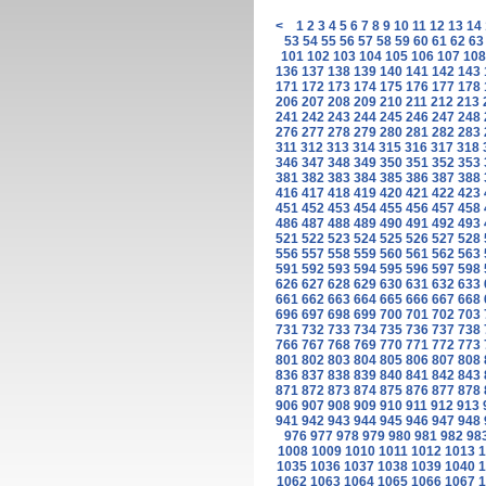
<
1
2
3
4
5
6
7
8
9
10
11
12
13
14
53
54
55
56
57
58
59
60
61
62
63
101
102
103
104
105
106
107
108
136
137
138
139
140
141
142
143
171
172
173
174
175
176
177
178
206
207
208
209
210
211
212
213
241
242
243
244
245
246
247
248
276
277
278
279
280
281
282
283
311
312
313
314
315
316
317
318
346
347
348
349
350
351
352
353
381
382
383
384
385
386
387
388
416
417
418
419
420
421
422
423
451
452
453
454
455
456
457
458
486
487
488
489
490
491
492
493
521
522
523
524
525
526
527
528
556
557
558
559
560
561
562
563
591
592
593
594
595
596
597
598
626
627
628
629
630
631
632
633
661
662
663
664
665
666
667
668
696
697
698
699
700
701
702
703
731
732
733
734
735
736
737
738
766
767
768
769
770
771
772
773
801
802
803
804
805
806
807
808
836
837
838
839
840
841
842
843
871
872
873
874
875
876
877
878
906
907
908
909
910
911
912
913
941
942
943
944
945
946
947
948
976
977
978
979
980
981
982
98
1008
1009
1010
1011
1012
1013
1
1035
1036
1037
1038
1039
1040
1
1062
1063
1064
1065
1066
1067
1