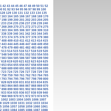
1
42
43
44
45
46
47
48
49
50
51
52
90
91
92
93
94
95
96
97
98
99
100
128
129
130
131
132
133
134
135
2
163
164
165
166
167
168
169
170
7
198
199
200
201
202
203
204
205
2
233
234
235
236
237
238
239
240
7
268
269
270
271
272
273
274
275
2
303
304
305
306
307
308
309
310
7
338
339
340
341
342
343
344
345
2
373
374
375
376
377
378
379
380
7
408
409
410
411
412
413
414
415
2
443
444
445
446
447
448
449
450
7
478
479
480
481
482
483
484
485
2
513
514
515
516
517
518
519
520
7
548
549
550
551
552
553
554
555
2
583
584
585
586
587
588
589
590
7
618
619
620
621
622
623
624
625
2
653
654
655
656
657
658
659
660
7
688
689
690
691
692
693
694
695
2
723
724
725
726
727
728
729
730
7
758
759
760
761
762
763
764
765
2
793
794
795
796
797
798
799
800
7
828
829
830
831
832
833
834
835
2
863
864
865
866
867
868
869
870
7
898
899
900
901
902
903
904
905
2
933
934
935
936
937
938
939
940
7
968
969
970
971
972
973
974
975
1
1002
1003
1004
1005
1006
1007
8
1029
1030
1031
1032
1033
1034
5
1056
1057
1058
1059
1060
1061
2
1083
1084
1085
1086
1087
1088