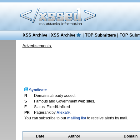
XSS Archive
|
XSS Archive
|
TOP Submitters
|
TOP Submi
Advertisements:
Syndicate
R
Domains already xss'ed.
S
Famous and Government web sites.
F
Status: Fixed/Unfixed.
PR
Pagerank by
Alexa®
.
You can subscribe to our
mailing list
to receive alerts by mail.
Date
Author
Domain