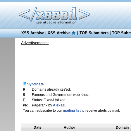
XSS Archive
|
XSS Archive
|
TOP Submitters
|
TOP Submi
Advertisements:
Syndicate
R
Domains already xss'ed.
S
Famous and Government web sites.
F
Status: Fixed/Unfixed.
PR
Pagerank by
Alexa®
.
You can subscribe to our
mailing list
to receive alerts by mail.
Date
Author
Domain