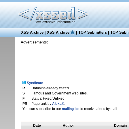
XSS Archive
|
XSS Archive
|
TOP Submitters
|
TOP Submi
Advertisements:
Syndicate
R
Domains already xss'ed.
S
Famous and Government web sites.
F
Status: Fixed/Unfixed.
PR
Pagerank by
Alexa®
.
You can subscribe to our
mailing list
to receive alerts by mail.
Date
Author
Domain