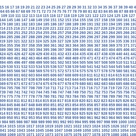
15
16
17
18
19
20
21
22
23
24
25
26
27
28
29
30
31
32
33
34
35
36
37
38
39
40
4
64
65
66
67
68
69
70
71
72
73
74
75
76
77
78
79
80
81
82
83
84
85
86
87
88
89
109
110
111
112
113
114
115
116
117
118
119
120
121
122
123
124
125
126
127
144
145
146
147
148
149
150
151
152
153
154
155
156
157
158
159
160
161
16
179
180
181
182
183
184
185
186
187
188
189
190
191
192
193
194
195
196
19
214
215
216
217
218
219
220
221
222
223
224
225
226
227
228
229
230
231
23
249
250
251
252
253
254
255
256
257
258
259
260
261
262
263
264
265
266
26
284
285
286
287
288
289
290
291
292
293
294
295
296
297
298
299
300
301
30
319
320
321
322
323
324
325
326
327
328
329
330
331
332
333
334
335
336
33
354
355
356
357
358
359
360
361
362
363
364
365
366
367
368
369
370
371
37
389
390
391
392
393
394
395
396
397
398
399
400
401
402
403
404
405
406
40
424
425
426
427
428
429
430
431
432
433
434
435
436
437
438
439
440
441
44
459
460
461
462
463
464
465
466
467
468
469
470
471
472
473
474
475
476
47
494
495
496
497
498
499
500
501
502
503
504
505
506
507
508
509
510
511
51
529
530
531
532
533
534
535
536
537
538
539
540
541
542
543
544
545
546
54
564
565
566
567
568
569
570
571
572
573
574
575
576
577
578
579
580
581
58
599
600
601
602
603
604
605
606
607
608
609
610
611
612
613
614
615
616
61
634
635
636
637
638
639
640
641
642
643
644
645
646
647
648
649
650
651
65
669
670
671
672
673
674
675
676
677
678
679
680
681
682
683
684
685
686
68
704
705
706
707
708
709
710
711
712
713
714
715
716
717
718
719
720
721
72
739
740
741
742
743
744
745
746
747
748
749
750
751
752
753
754
755
756
75
774
775
776
777
778
779
780
781
782
783
784
785
786
787
788
789
790
791
79
809
810
811
812
813
814
815
816
817
818
819
820
821
822
823
824
825
826
82
844
845
846
847
848
849
850
851
852
853
854
855
856
857
858
859
860
861
86
879
880
881
882
883
884
885
886
887
888
889
890
891
892
893
894
895
896
89
914
915
916
917
918
919
920
921
922
923
924
925
926
927
928
929
930
931
93
949
950
951
952
953
954
955
956
957
958
959
960
961
962
963
964
965
966
96
3
984
985
986
987
988
989
990
991
992
993
994
995
996
997
998
999
1000
100
014
1015
1016
1017
1018
1019
1020
1021
1022
1023
1024
1025
1026
1027
102
041
1042
1043
1044
1045
1046
1047
1048
1049
1050
1051
1052
1053
1054
105
068
1069
1070
1071
1072
1073
1074
1075
1076
1077
1078
1079
1080
1081
108