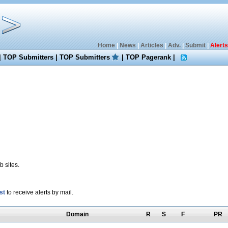
Home
|
News
|
Articles
|
Adv.
|
Submit
|
Alerts
|
TOP Submitters
|
TOP Submitters
|
TOP Pagerank
|
 sites.
st
to receive alerts by mail.
Domain
R
S
F
PR