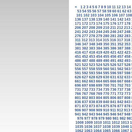
<
1
2
3
4
5
6
7
8
9
10
11
12
13
14
53
54
55
56
57
58
59
60
61
62
63
101
102
103
104
105
106
107
108
136
137
138
139
140
141
142
143
171
172
173
174
175
176
177
178
206
207
208
209
210
211
212
213
241
242
243
244
245
246
247
248
276
277
278
279
280
281
282
283
311
312
313
314
315
316
317
318
346
347
348
349
350
351
352
353
381
382
383
384
385
386
387
388
416
417
418
419
420
421
422
423
451
452
453
454
455
456
457
458
486
487
488
489
490
491
492
493
521
522
523
524
525
526
527
528
556
557
558
559
560
561
562
563
591
592
593
594
595
596
597
598
626
627
628
629
630
631
632
633
661
662
663
664
665
666
667
668
696
697
698
699
700
701
702
703
731
732
733
734
735
736
737
738
766
767
768
769
770
771
772
773
801
802
803
804
805
806
807
808
836
837
838
839
840
841
842
843
871
872
873
874
875
876
877
878
906
907
908
909
910
911
912
913
941
942
943
944
945
946
947
948
976
977
978
979
980
981
982
98
1008
1009
1010
1011
1012
1013
1
1035
1036
1037
1038
1039
1040
1
1062
1063
1064
1065
1066
1067
1