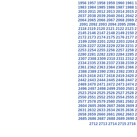
1956
1957
1958
1959
1960
1961
1
1983
1984
1985
1986
1987
1988
1
2010
2011
2012
2013
2014
2015
2
2037
2038
2039
2040
2041
2042
2
2064
2065
2066
2067
2068
2069
2
2091
2092
2093
2094
2095
2096
2118
2119
2120
2121
2122
2123
2
2145
2146
2147
2148
2149
2150
2
2172
2173
2174
2175
2176
2177
2
2199
2200
2201
2202
2203
2204
2226
2227
2228
2229
2230
2231
2
2253
2254
2255
2256
2257
2258
2
2280
2281
2282
2283
2284
2285
2
2307
2308
2309
2310
2311
2312
2
2334
2335
2336
2337
2338
2339
2
2361
2362
2363
2364
2365
2366
2
2388
2389
2390
2391
2392
2393
2415
2416
2417
2418
2419
2420
2
2442
2443
2444
2445
2446
2447
2
2469
2470
2471
2472
2473
2474
2
2496
2497
2498
2499
2500
2501
2523
2524
2525
2526
2527
2528
2
2550
2551
2552
2553
2554
2555
2
2577
2578
2579
2580
2581
2582
2
2604
2605
2606
2607
2608
2609
2631
2632
2633
2634
2635
2636
2
2658
2659
2660
2661
2662
2663
2
2685
2686
2687
2688
2689
2690
2712
2713
2714
2715
2716