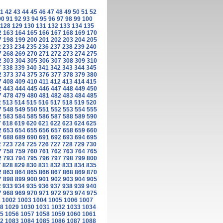
1
42
43
44
45
46
47
48
49
50
51
52
90
91
92
93
94
95
96
97
98
99
100
128
129
130
131
132
133
134
135
2
163
164
165
166
167
168
169
170
7
198
199
200
201
202
203
204
205
2
233
234
235
236
237
238
239
240
7
268
269
270
271
272
273
274
275
2
303
304
305
306
307
308
309
310
7
338
339
340
341
342
343
344
345
2
373
374
375
376
377
378
379
380
7
408
409
410
411
412
413
414
415
2
443
444
445
446
447
448
449
450
7
478
479
480
481
482
483
484
485
2
513
514
515
516
517
518
519
520
7
548
549
550
551
552
553
554
555
2
583
584
585
586
587
588
589
590
7
618
619
620
621
622
623
624
625
2
653
654
655
656
657
658
659
660
7
688
689
690
691
692
693
694
695
2
723
724
725
726
727
728
729
730
7
758
759
760
761
762
763
764
765
2
793
794
795
796
797
798
799
800
7
828
829
830
831
832
833
834
835
2
863
864
865
866
867
868
869
870
7
898
899
900
901
902
903
904
905
2
933
934
935
936
937
938
939
940
7
968
969
970
971
972
973
974
975
1
1002
1003
1004
1005
1006
1007
8
1029
1030
1031
1032
1033
1034
5
1056
1057
1058
1059
1060
1061
2
1083
1084
1085
1086
1087
1088