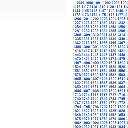
1089
1090
1091
1092
1093
109
1116
1117
1118
1119
1120
1121
11
1144
1145
1146
1147
1148
1149
11
1172
1173
1174
1175
1176
1177
11
1200
1201
1202
1203
1204
1205
1227
1228
1229
1230
1231
1232
1
1254
1255
1256
1257
1258
1259
1
1281
1282
1283
1284
1285
1286
1
1308
1309
1310
1311
1312
1313
1
1335
1336
1337
1338
1339
1340
1
1362
1363
1364
1365
1366
1367
1
1389
1390
1391
1392
1393
1394
1416
1417
1418
1419
1420
1421
1
1443
1444
1445
1446
1447
1448
1
1470
1471
1472
1473
1474
1475
1
1497
1498
1499
1500
1501
1502
1524
1525
1526
1527
1528
1529
1
1551
1552
1553
1554
1555
1556
1
1578
1579
1580
1581
1582
1583
1
1605
1606
1607
1608
1609
1610
1632
1633
1634
1635
1636
1637
1
1659
1660
1661
1662
1663
1664
1
1686
1687
1688
1689
1690
1691
1713
1714
1715
1716
1717
1718
1
1740
1741
1742
1743
1744
1745
1
1767
1768
1769
1770
1771
1772
1
1794
1795
1796
1797
1798
1799
1821
1822
1823
1824
1825
1826
1
1848
1849
1850
1851
1852
1853
1
1875
1876
1877
1878
1879
1880
1
1902
1903
1904
1905
1906
1907
1929
1930
1931
1932
1933
1934
1