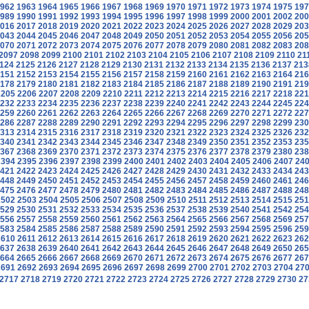
962
1963
1964
1965
1966
1967
1968
1969
1970
1971
1972
1973
1974
1975
197
989
1990
1991
1992
1993
1994
1995
1996
1997
1998
1999
2000
2001
2002
200
016
2017
2018
2019
2020
2021
2022
2023
2024
2025
2026
2027
2028
2029
203
043
2044
2045
2046
2047
2048
2049
2050
2051
2052
2053
2054
2055
2056
205
070
2071
2072
2073
2074
2075
2076
2077
2078
2079
2080
2081
2082
2083
208
2097
2098
2099
2100
2101
2102
2103
2104
2105
2106
2107
2108
2109
2110
21
124
2125
2126
2127
2128
2129
2130
2131
2132
2133
2134
2135
2136
2137
213
151
2152
2153
2154
2155
2156
2157
2158
2159
2160
2161
2162
2163
2164
216
178
2179
2180
2181
2182
2183
2184
2185
2186
2187
2188
2189
2190
2191
219
2205
2206
2207
2208
2209
2210
2211
2212
2213
2214
2215
2216
2217
2218
221
232
2233
2234
2235
2236
2237
2238
2239
2240
2241
2242
2243
2244
2245
224
259
2260
2261
2262
2263
2264
2265
2266
2267
2268
2269
2270
2271
2272
227
286
2287
2288
2289
2290
2291
2292
2293
2294
2295
2296
2297
2298
2299
230
313
2314
2315
2316
2317
2318
2319
2320
2321
2322
2323
2324
2325
2326
232
340
2341
2342
2343
2344
2345
2346
2347
2348
2349
2350
2351
2352
2353
235
367
2368
2369
2370
2371
2372
2373
2374
2375
2376
2377
2378
2379
2380
238
2394
2395
2396
2397
2398
2399
2400
2401
2402
2403
2404
2405
2406
2407
24
421
2422
2423
2424
2425
2426
2427
2428
2429
2430
2431
2432
2433
2434
243
448
2449
2450
2451
2452
2453
2454
2455
2456
2457
2458
2459
2460
2461
246
475
2476
2477
2478
2479
2480
2481
2482
2483
2484
2485
2486
2487
2488
248
2502
2503
2504
2505
2506
2507
2508
2509
2510
2511
2512
2513
2514
2515
251
529
2530
2531
2532
2533
2534
2535
2536
2537
2538
2539
2540
2541
2542
254
556
2557
2558
2559
2560
2561
2562
2563
2564
2565
2566
2567
2568
2569
257
583
2584
2585
2586
2587
2588
2589
2590
2591
2592
2593
2594
2595
2596
259
2610
2611
2612
2613
2614
2615
2616
2617
2618
2619
2620
2621
2622
2623
262
637
2638
2639
2640
2641
2642
2643
2644
2645
2646
2647
2648
2649
2650
265
664
2665
2666
2667
2668
2669
2670
2671
2672
2673
2674
2675
2676
2677
267
2691
2692
2693
2694
2695
2696
2697
2698
2699
2700
2701
2702
2703
2704
27
2717
2718
2719
2720
2721
2722
2723
2724
2725
2726
2727
2728
2729
2730
27