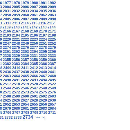
6
1977
1978
1979
1980
1981
1982
3
2004
2005
2006
2007
2008
2009
0
2031
2032
2033
2034
2035
2036
7
2058
2059
2060
2061
2062
2063
4
2085
2086
2087
2088
2089
2090
11
2112
2113
2114
2115
2116
2117
8
2139
2140
2141
2142
2143
2144
5
2166
2167
2168
2169
2170
2171
2
2193
2194
2195
2196
2197
2198
9
2220
2221
2222
2223
2224
2225
6
2247
2248
2249
2250
2251
2252
3
2274
2275
2276
2277
2278
2279
0
2301
2302
2303
2304
2305
2306
7
2328
2329
2330
2331
2332
2333
4
2355
2356
2357
2358
2359
2360
1
2382
2383
2384
2385
2386
2387
08
2409
2410
2411
2412
2413
2414
5
2436
2437
2438
2439
2440
2441
2
2463
2464
2465
2466
2467
2468
9
2490
2491
2492
2493
2494
2495
6
2517
2518
2519
2520
2521
2522
3
2544
2545
2546
2547
2548
2549
0
2571
2572
2573
2574
2575
2576
7
2598
2599
2600
2601
2602
2603
4
2625
2626
2627
2628
2629
2630
1
2652
2653
2654
2655
2656
2657
8
2679
2680
2681
2682
2683
2684
05
2706
2707
2708
2709
2710
2711
2734
31
2732
2733
>>
>|