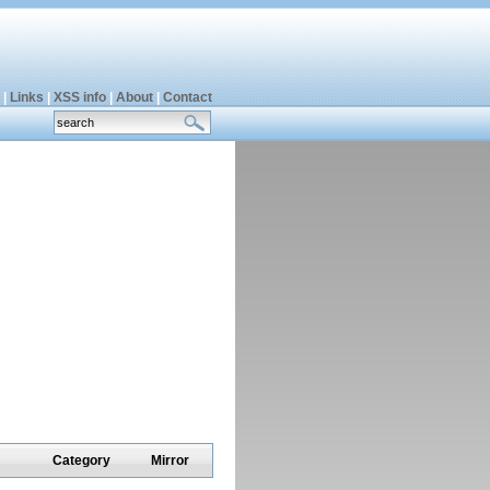
|
Links
|
XSS info
|
About
|
Contact
Category
Mirror