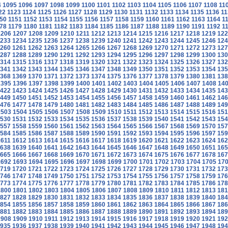
4
1095
1096
1097
1098
1099
1100
1101
1102
1103
1104
1105
1106
1107
1108
11
22
1123
1124
1125
1126
1127
1128
1129
1130
1131
1132
1133
1134
1135
1136
11
50
1151
1152
1153
1154
1155
1156
1157
1158
1159
1160
1161
1162
1163
1164
1
78
1179
1180
1181
1182
1183
1184
1185
1186
1187
1188
1189
1190
1191
1192
1
1206
1207
1208
1209
1210
1211
1212
1213
1214
1215
1216
1217
1218
1219
122
233
1234
1235
1236
1237
1238
1239
1240
1241
1242
1243
1244
1245
1246
124
260
1261
1262
1263
1264
1265
1266
1267
1268
1269
1270
1271
1272
1273
127
287
1288
1289
1290
1291
1292
1293
1294
1295
1296
1297
1298
1299
1300
130
314
1315
1316
1317
1318
1319
1320
1321
1322
1323
1324
1325
1326
1327
132
341
1342
1343
1344
1345
1346
1347
1348
1349
1350
1351
1352
1353
1354
135
368
1369
1370
1371
1372
1373
1374
1375
1376
1377
1378
1379
1380
1381
138
1395
1396
1397
1398
1399
1400
1401
1402
1403
1404
1405
1406
1407
1408
14
422
1423
1424
1425
1426
1427
1428
1429
1430
1431
1432
1433
1434
1435
143
449
1450
1451
1452
1453
1454
1455
1456
1457
1458
1459
1460
1461
1462
146
476
1477
1478
1479
1480
1481
1482
1483
1484
1485
1486
1487
1488
1489
149
1503
1504
1505
1506
1507
1508
1509
1510
1511
1512
1513
1514
1515
1516
151
530
1531
1532
1533
1534
1535
1536
1537
1538
1539
1540
1541
1542
1543
154
557
1558
1559
1560
1561
1562
1563
1564
1565
1566
1567
1568
1569
1570
157
584
1585
1586
1587
1588
1589
1590
1591
1592
1593
1594
1595
1596
1597
159
1611
1612
1613
1614
1615
1616
1617
1618
1619
1620
1621
1622
1623
1624
162
638
1639
1640
1641
1642
1643
1644
1645
1646
1647
1648
1649
1650
1651
165
665
1666
1667
1668
1669
1670
1671
1672
1673
1674
1675
1676
1677
1678
167
1692
1693
1694
1695
1696
1697
1698
1699
1700
1701
1702
1703
1704
1705
17
719
1720
1721
1722
1723
1724
1725
1726
1727
1728
1729
1730
1731
1732
173
746
1747
1748
1749
1750
1751
1752
1753
1754
1755
1756
1757
1758
1759
176
773
1774
1775
1776
1777
1778
1779
1780
1781
1782
1783
1784
1785
1786
178
1800
1801
1802
1803
1804
1805
1806
1807
1808
1809
1810
1811
1812
1813
181
827
1828
1829
1830
1831
1832
1833
1834
1835
1836
1837
1838
1839
1840
184
854
1855
1856
1857
1858
1859
1860
1861
1862
1863
1864
1865
1866
1867
186
881
1882
1883
1884
1885
1886
1887
1888
1889
1890
1891
1892
1893
1894
189
1908
1909
1910
1911
1912
1913
1914
1915
1916
1917
1918
1919
1920
1921
192
935
1936
1937
1938
1939
1940
1941
1942
1943
1944
1945
1946
1947
1948
194