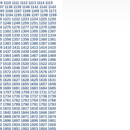
09
1110
1111
1112
1113
1114
1115
37
1138
1139
1140
1141
1142
1143
165
1166
1167
1168
1169
1170
1171
193
1194
1195
1196
1197
1198
1199
0
1221
1222
1223
1224
1225
1226
7
1248
1249
1250
1251
1252
1253
4
1275
1276
1277
1278
1279
1280
1
1302
1303
1304
1305
1306
1307
8
1329
1330
1331
1332
1333
1334
5
1356
1357
1358
1359
1360
1361
2
1383
1384
1385
1386
1387
1388
09
1410
1411
1412
1413
1414
1415
6
1437
1438
1439
1440
1441
1442
3
1464
1465
1466
1467
1468
1469
0
1491
1492
1493
1494
1495
1496
7
1518
1519
1520
1521
1522
1523
4
1545
1546
1547
1548
1549
1550
1
1572
1573
1574
1575
1576
1577
8
1599
1600
1601
1602
1603
1604
5
1626
1627
1628
1629
1630
1631
2
1653
1654
1655
1656
1657
1658
9
1680
1681
1682
1683
1684
1685
06
1707
1708
1709
1710
1711
1712
3
1734
1735
1736
1737
1738
1739
0
1761
1762
1763
1764
1765
1766
7
1788
1789
1790
1791
1792
1793
4
1815
1816
1817
1818
1819
1820
1
1842
1843
1844
1845
1846
1847
8
1869
1870
1871
1872
1873
1874
5
1896
1897
1898
1899
1900
1901
2
1923
1924
1925
1926
1927
1928
9
1950
1951
1952
1953
1954
1955