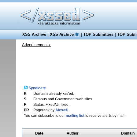
XSS Archive
|
XSS Archive
|
TOP Submitters
|
TOP Submi
Advertisements:
Syndicate
R
Domains already xss'ed.
S
Famous and Government web sites.
F
Status: Fixed/Unfixed.
PR
Pagerank by
Alexa®
.
You can subscribe to our
mailing list
to receive alerts by mail.
Date
Author
Domain