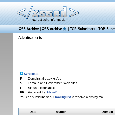
XSS Archive
|
XSS Archive
|
TOP Submitters
|
TOP Submi
Advertisements:
Syndicate
R
Domains already xss'ed.
S
Famous and Government web sites.
F
Status: Fixed/Unfixed.
PR
Pagerank by
Alexa®
.
You can subscribe to our
mailing list
to receive alerts by mail.
Date
Author
Domain