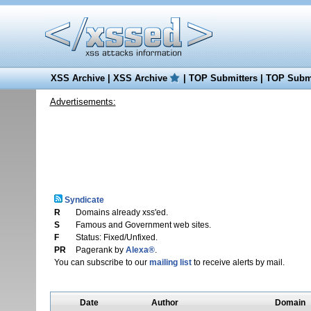
XSS Archive
|
XSS Archive
|
TOP Submitters
|
TOP Submi
Advertisements:
Syndicate
R
Domains already xss'ed.
S
Famous and Government web sites.
F
Status: Fixed/Unfixed.
PR
Pagerank by
Alexa®
.
You can subscribe to our
mailing list
to receive alerts by mail.
Date
Author
Domain