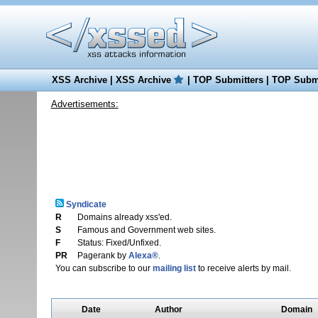
XSS Archive
|
XSS Archive
|
TOP Submitters
|
TOP Submi
Advertisements:
Syndicate
R
Domains already xss'ed.
S
Famous and Government web sites.
F
Status: Fixed/Unfixed.
PR
Pagerank by
Alexa®
.
You can subscribe to our
mailing list
to receive alerts by mail.
Date
Author
Domain