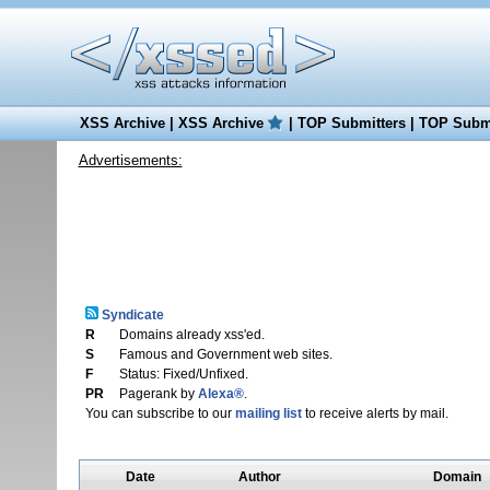
XSS Archive
|
XSS Archive
|
TOP Submitters
|
TOP Submi
Advertisements:
Syndicate
R
Domains already xss'ed.
S
Famous and Government web sites.
F
Status: Fixed/Unfixed.
PR
Pagerank by
Alexa®
.
You can subscribe to our
mailing list
to receive alerts by mail.
Date
Author
Domain