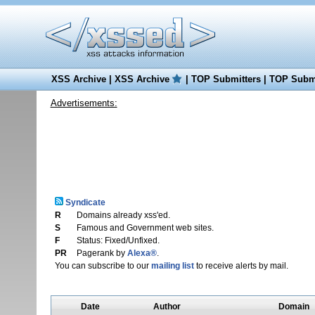
XSS Archive
|
XSS Archive
|
TOP Submitters
|
TOP Submi
Advertisements:
Syndicate
R
Domains already xss'ed.
S
Famous and Government web sites.
F
Status: Fixed/Unfixed.
PR
Pagerank by
Alexa®
.
You can subscribe to our
mailing list
to receive alerts by mail.
Date
Author
Domain