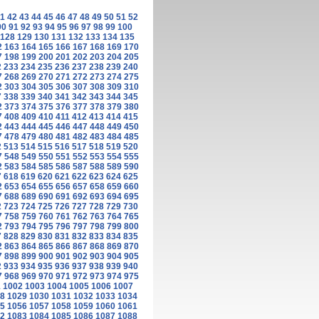
1
42
43
44
45
46
47
48
49
50
51
52
90
91
92
93
94
95
96
97
98
99
100
128
129
130
131
132
133
134
135
2
163
164
165
166
167
168
169
170
7
198
199
200
201
202
203
204
205
2
233
234
235
236
237
238
239
240
7
268
269
270
271
272
273
274
275
2
303
304
305
306
307
308
309
310
7
338
339
340
341
342
343
344
345
2
373
374
375
376
377
378
379
380
7
408
409
410
411
412
413
414
415
2
443
444
445
446
447
448
449
450
7
478
479
480
481
482
483
484
485
2
513
514
515
516
517
518
519
520
7
548
549
550
551
552
553
554
555
2
583
584
585
586
587
588
589
590
7
618
619
620
621
622
623
624
625
2
653
654
655
656
657
658
659
660
7
688
689
690
691
692
693
694
695
2
723
724
725
726
727
728
729
730
7
758
759
760
761
762
763
764
765
2
793
794
795
796
797
798
799
800
7
828
829
830
831
832
833
834
835
2
863
864
865
866
867
868
869
870
7
898
899
900
901
902
903
904
905
2
933
934
935
936
937
938
939
940
7
968
969
970
971
972
973
974
975
1
1002
1003
1004
1005
1006
1007
8
1029
1030
1031
1032
1033
1034
5
1056
1057
1058
1059
1060
1061
2
1083
1084
1085
1086
1087
1088