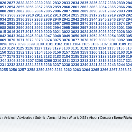
826
2827
2828
2829
2830
2831
2832
2833
2834
2835
2836
2837
2838
2839
284
853
2854
2855
2856
2857
2858
2859
2860
2861
2862
2863
2864
2865
2866
286
880
2881
2882
2883
2884
2885
2886
2887
2888
2889
2890
2891
2892
2893
289
2907
2908
2909
2910
2911
2912
2913
2914
2915
2916
2917
2918
2919
2920
292
934
2935
2936
2937
2938
2939
2940
2941
2942
2943
2944
2945
2946
2947
294
961
2962
2963
2964
2965
2966
2967
2968
2969
2970
2971
2972
2973
2974
297
988
2989
2990
2991
2992
2993
2994
2995
2996
2997
2998
2999
3000
3001
300
015
3016
3017
3018
3019
3020
3021
3022
3023
3024
3025
3026
3027
3028
302
042
3043
3044
3045
3046
3047
3048
3049
3050
3051
3052
3053
3054
3055
305
069
3070
3071
3072
3073
3074
3075
3076
3077
3078
3079
3080
3081
3082
308
3096
3097
3098
3099
3100
3101
3102
3103
3104
3105
3106
3107
3108
3109
31
123
3124
3125
3126
3127
3128
3129
3130
3131
3132
3133
3134
3135
3136
313
150
3151
3152
3153
3154
3155
3156
3157
3158
3159
3160
3161
3162
3163
316
177
3178
3179
3180
3181
3182
3183
3184
3185
3186
3187
3188
3189
3190
319
3204
3205
3206
3207
3208
3209
3210
3211
3212
3213
3214
3215
3216
3217
321
231
3232
3233
3234
3235
3236
3237
3238
3239
3240
3241
3242
3243
3244
324
3255
3256
3257
3258
3259
3260
3261
3262
3263
3264
3265
3266
3267
3268
32
s
Articles
Advisories
Submit
Alerts
Links
What is XSS
About
Contact
Some Right
|
|
|
|
|
|
|
|
|