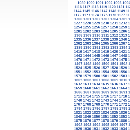
1089
1090
1091
1092
1093
109
1116
1117
1118
1119
1120
1121
11
1144
1145
1146
1147
1148
1149
11
1172
1173
1174
1175
1176
1177
11
1200
1201
1202
1203
1204
1205
1227
1228
1229
1230
1231
1232
1
1254
1255
1256
1257
1258
1259
1
1281
1282
1283
1284
1285
1286
1
1308
1309
1310
1311
1312
1313
1
1335
1336
1337
1338
1339
1340
1
1362
1363
1364
1365
1366
1367
1
1389
1390
1391
1392
1393
1394
1416
1417
1418
1419
1420
1421
1
1443
1444
1445
1446
1447
1448
1
1470
1471
1472
1473
1474
1475
1
1497
1498
1499
1500
1501
1502
1524
1525
1526
1527
1528
1529
1
1551
1552
1553
1554
1555
1556
1
1578
1579
1580
1581
1582
1583
1
1605
1606
1607
1608
1609
1610
1632
1633
1634
1635
1636
1637
1
1659
1660
1661
1662
1663
1664
1
1686
1687
1688
1689
1690
1691
1713
1714
1715
1716
1717
1718
1
1740
1741
1742
1743
1744
1745
1
1767
1768
1769
1770
1771
1772
1
1794
1795
1796
1797
1798
1799
1821
1822
1823
1824
1825
1826
1
1848
1849
1850
1851
1852
1853
1
1875
1876
1877
1878
1879
1880
1
1902
1903
1904
1905
1906
1907
1929
1930
1931
1932
1933
1934
1