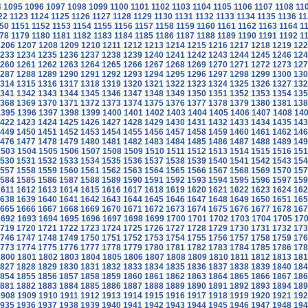
4
1095
1096
1097
1098
1099
1100
1101
1102
1103
1104
1105
1106
1107
1108
11
22
1123
1124
1125
1126
1127
1128
1129
1130
1131
1132
1133
1134
1135
1136
11
50
1151
1152
1153
1154
1155
1156
1157
1158
1159
1160
1161
1162
1163
1164
1
78
1179
1180
1181
1182
1183
1184
1185
1186
1187
1188
1189
1190
1191
1192
1
1206
1207
1208
1209
1210
1211
1212
1213
1214
1215
1216
1217
1218
1219
122
233
1234
1235
1236
1237
1238
1239
1240
1241
1242
1243
1244
1245
1246
124
260
1261
1262
1263
1264
1265
1266
1267
1268
1269
1270
1271
1272
1273
127
287
1288
1289
1290
1291
1292
1293
1294
1295
1296
1297
1298
1299
1300
130
314
1315
1316
1317
1318
1319
1320
1321
1322
1323
1324
1325
1326
1327
132
341
1342
1343
1344
1345
1346
1347
1348
1349
1350
1351
1352
1353
1354
135
368
1369
1370
1371
1372
1373
1374
1375
1376
1377
1378
1379
1380
1381
138
1395
1396
1397
1398
1399
1400
1401
1402
1403
1404
1405
1406
1407
1408
14
422
1423
1424
1425
1426
1427
1428
1429
1430
1431
1432
1433
1434
1435
143
449
1450
1451
1452
1453
1454
1455
1456
1457
1458
1459
1460
1461
1462
146
476
1477
1478
1479
1480
1481
1482
1483
1484
1485
1486
1487
1488
1489
149
1503
1504
1505
1506
1507
1508
1509
1510
1511
1512
1513
1514
1515
1516
151
530
1531
1532
1533
1534
1535
1536
1537
1538
1539
1540
1541
1542
1543
154
557
1558
1559
1560
1561
1562
1563
1564
1565
1566
1567
1568
1569
1570
157
584
1585
1586
1587
1588
1589
1590
1591
1592
1593
1594
1595
1596
1597
159
1611
1612
1613
1614
1615
1616
1617
1618
1619
1620
1621
1622
1623
1624
162
638
1639
1640
1641
1642
1643
1644
1645
1646
1647
1648
1649
1650
1651
165
665
1666
1667
1668
1669
1670
1671
1672
1673
1674
1675
1676
1677
1678
167
1692
1693
1694
1695
1696
1697
1698
1699
1700
1701
1702
1703
1704
1705
17
719
1720
1721
1722
1723
1724
1725
1726
1727
1728
1729
1730
1731
1732
173
746
1747
1748
1749
1750
1751
1752
1753
1754
1755
1756
1757
1758
1759
176
773
1774
1775
1776
1777
1778
1779
1780
1781
1782
1783
1784
1785
1786
178
1800
1801
1802
1803
1804
1805
1806
1807
1808
1809
1810
1811
1812
1813
181
827
1828
1829
1830
1831
1832
1833
1834
1835
1836
1837
1838
1839
1840
184
854
1855
1856
1857
1858
1859
1860
1861
1862
1863
1864
1865
1866
1867
186
881
1882
1883
1884
1885
1886
1887
1888
1889
1890
1891
1892
1893
1894
189
1908
1909
1910
1911
1912
1913
1914
1915
1916
1917
1918
1919
1920
1921
192
935
1936
1937
1938
1939
1940
1941
1942
1943
1944
1945
1946
1947
1948
194