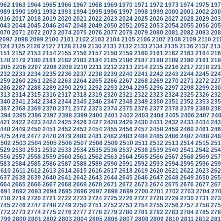
962
1963
1964
1965
1966
1967
1968
1969
1970
1971
1972
1973
1974
1975
197
989
1990
1991
1992
1993
1994
1995
1996
1997
1998
1999
2000
2001
2002
200
016
2017
2018
2019
2020
2021
2022
2023
2024
2025
2026
2027
2028
2029
203
043
2044
2045
2046
2047
2048
2049
2050
2051
2052
2053
2054
2055
2056
205
070
2071
2072
2073
2074
2075
2076
2077
2078
2079
2080
2081
2082
2083
208
2097
2098
2099
2100
2101
2102
2103
2104
2105
2106
2107
2108
2109
2110
21
124
2125
2126
2127
2128
2129
2130
2131
2132
2133
2134
2135
2136
2137
213
151
2152
2153
2154
2155
2156
2157
2158
2159
2160
2161
2162
2163
2164
216
178
2179
2180
2181
2182
2183
2184
2185
2186
2187
2188
2189
2190
2191
219
2205
2206
2207
2208
2209
2210
2211
2212
2213
2214
2215
2216
2217
2218
221
232
2233
2234
2235
2236
2237
2238
2239
2240
2241
2242
2243
2244
2245
224
259
2260
2261
2262
2263
2264
2265
2266
2267
2268
2269
2270
2271
2272
227
286
2287
2288
2289
2290
2291
2292
2293
2294
2295
2296
2297
2298
2299
230
313
2314
2315
2316
2317
2318
2319
2320
2321
2322
2323
2324
2325
2326
232
340
2341
2342
2343
2344
2345
2346
2347
2348
2349
2350
2351
2352
2353
235
367
2368
2369
2370
2371
2372
2373
2374
2375
2376
2377
2378
2379
2380
238
2394
2395
2396
2397
2398
2399
2400
2401
2402
2403
2404
2405
2406
2407
24
421
2422
2423
2424
2425
2426
2427
2428
2429
2430
2431
2432
2433
2434
243
448
2449
2450
2451
2452
2453
2454
2455
2456
2457
2458
2459
2460
2461
246
475
2476
2477
2478
2479
2480
2481
2482
2483
2484
2485
2486
2487
2488
248
2502
2503
2504
2505
2506
2507
2508
2509
2510
2511
2512
2513
2514
2515
251
529
2530
2531
2532
2533
2534
2535
2536
2537
2538
2539
2540
2541
2542
254
556
2557
2558
2559
2560
2561
2562
2563
2564
2565
2566
2567
2568
2569
257
583
2584
2585
2586
2587
2588
2589
2590
2591
2592
2593
2594
2595
2596
259
2610
2611
2612
2613
2614
2615
2616
2617
2618
2619
2620
2621
2622
2623
262
637
2638
2639
2640
2641
2642
2643
2644
2645
2646
2647
2648
2649
2650
265
664
2665
2666
2667
2668
2669
2670
2671
2672
2673
2674
2675
2676
2677
267
2691
2692
2693
2694
2695
2696
2697
2698
2699
2700
2701
2702
2703
2704
27
718
2719
2720
2721
2722
2723
2724
2725
2726
2727
2728
2729
2730
2731
273
745
2746
2747
2748
2749
2750
2751
2752
2753
2754
2755
2756
2757
2758
275
772
2773
2774
2775
2776
2777
2778
2779
2780
2781
2782
2783
2784
2785
278
2799
2800
2801
2802
2803
2804
2805
2806
2807
2808
2809
2810
2811
2812
281