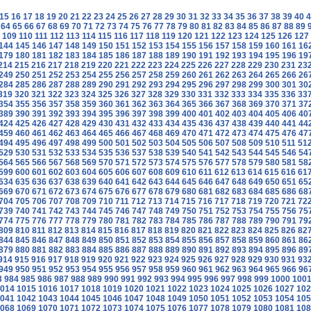
15
16
17
18
19
20
21
22
23
24
25
26
27
28
29
30
31
32
33
34
35
36
37
38
39
40
4
64
65
66
67
68
69
70
71
72
73
74
75
76
77
78
79
80
81
82
83
84
85
86
87
88
89
109
110
111
112
113
114
115
116
117
118
119
120
121
122
123
124
125
126
127
144
145
146
147
148
149
150
151
152
153
154
155
156
157
158
159
160
161
16
179
180
181
182
183
184
185
186
187
188
189
190
191
192
193
194
195
196
19
214
215
216
217
218
219
220
221
222
223
224
225
226
227
228
229
230
231
23
249
250
251
252
253
254
255
256
257
258
259
260
261
262
263
264
265
266
26
284
285
286
287
288
289
290
291
292
293
294
295
296
297
298
299
300
301
30
319
320
321
322
323
324
325
326
327
328
329
330
331
332
333
334
335
336
33
354
355
356
357
358
359
360
361
362
363
364
365
366
367
368
369
370
371
37
389
390
391
392
393
394
395
396
397
398
399
400
401
402
403
404
405
406
40
424
425
426
427
428
429
430
431
432
433
434
435
436
437
438
439
440
441
44
459
460
461
462
463
464
465
466
467
468
469
470
471
472
473
474
475
476
47
494
495
496
497
498
499
500
501
502
503
504
505
506
507
508
509
510
511
51
529
530
531
532
533
534
535
536
537
538
539
540
541
542
543
544
545
546
54
564
565
566
567
568
569
570
571
572
573
574
575
576
577
578
579
580
581
58
599
600
601
602
603
604
605
606
607
608
609
610
611
612
613
614
615
616
61
634
635
636
637
638
639
640
641
642
643
644
645
646
647
648
649
650
651
65
669
670
671
672
673
674
675
676
677
678
679
680
681
682
683
684
685
686
68
704
705
706
707
708
709
710
711
712
713
714
715
716
717
718
719
720
721
72
739
740
741
742
743
744
745
746
747
748
749
750
751
752
753
754
755
756
75
774
775
776
777
778
779
780
781
782
783
784
785
786
787
788
789
790
791
79
809
810
811
812
813
814
815
816
817
818
819
820
821
822
823
824
825
826
82
844
845
846
847
848
849
850
851
852
853
854
855
856
857
858
859
860
861
86
879
880
881
882
883
884
885
886
887
888
889
890
891
892
893
894
895
896
89
914
915
916
917
918
919
920
921
922
923
924
925
926
927
928
929
930
931
93
949
950
951
952
953
954
955
956
957
958
959
960
961
962
963
964
965
966
96
3
984
985
986
987
988
989
990
991
992
993
994
995
996
997
998
999
1000
100
014
1015
1016
1017
1018
1019
1020
1021
1022
1023
1024
1025
1026
1027
102
041
1042
1043
1044
1045
1046
1047
1048
1049
1050
1051
1052
1053
1054
105
068
1069
1070
1071
1072
1073
1074
1075
1076
1077
1078
1079
1080
1081
108