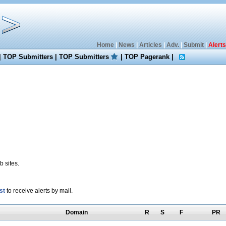
Home
|
News
|
Articles
|
Adv.
|
Submit
|
Alerts
|
TOP Submitters
|
TOP Submitters
|
TOP Pagerank
|
 sites.
st
to receive alerts by mail.
Domain
R
S
F
PR