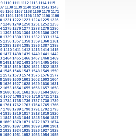
09
1110
1111
1112
1113
1114
1115
37
1138
1139
1140
1141
1142
1143
165
1166
1167
1168
1169
1170
1171
193
1194
1195
1196
1197
1198
1199
0
1221
1222
1223
1224
1225
1226
7
1248
1249
1250
1251
1252
1253
4
1275
1276
1277
1278
1279
1280
1
1302
1303
1304
1305
1306
1307
8
1329
1330
1331
1332
1333
1334
5
1356
1357
1358
1359
1360
1361
2
1383
1384
1385
1386
1387
1388
09
1410
1411
1412
1413
1414
1415
6
1437
1438
1439
1440
1441
1442
3
1464
1465
1466
1467
1468
1469
0
1491
1492
1493
1494
1495
1496
7
1518
1519
1520
1521
1522
1523
4
1545
1546
1547
1548
1549
1550
1
1572
1573
1574
1575
1576
1577
8
1599
1600
1601
1602
1603
1604
5
1626
1627
1628
1629
1630
1631
2
1653
1654
1655
1656
1657
1658
9
1680
1681
1682
1683
1684
1685
06
1707
1708
1709
1710
1711
1712
3
1734
1735
1736
1737
1738
1739
0
1761
1762
1763
1764
1765
1766
7
1788
1789
1790
1791
1792
1793
4
1815
1816
1817
1818
1819
1820
1
1842
1843
1844
1845
1846
1847
8
1869
1870
1871
1872
1873
1874
5
1896
1897
1898
1899
1900
1901
2
1923
1924
1925
1926
1927
1928
9
1950
1951
1952
1953
1954
1955