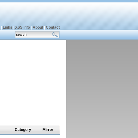
|
Links
|
XSS info
|
About
|
Contact
Category
Mirror