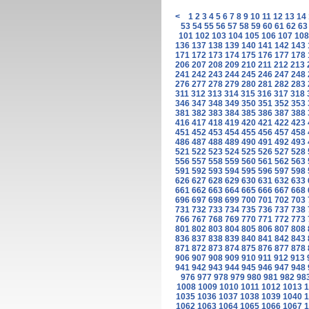
<
1
2
3
4
5
6
7
8
9
10
11
12
13
14
53
54
55
56
57
58
59
60
61
62
63
101
102
103
104
105
106
107
108
136
137
138
139
140
141
142
143
171
172
173
174
175
176
177
178
206
207
208
209
210
211
212
213
241
242
243
244
245
246
247
248
276
277
278
279
280
281
282
283
311
312
313
314
315
316
317
318
346
347
348
349
350
351
352
353
381
382
383
384
385
386
387
388
416
417
418
419
420
421
422
423
451
452
453
454
455
456
457
458
486
487
488
489
490
491
492
493
521
522
523
524
525
526
527
528
556
557
558
559
560
561
562
563
591
592
593
594
595
596
597
598
626
627
628
629
630
631
632
633
661
662
663
664
665
666
667
668
696
697
698
699
700
701
702
703
731
732
733
734
735
736
737
738
766
767
768
769
770
771
772
773
801
802
803
804
805
806
807
808
836
837
838
839
840
841
842
843
871
872
873
874
875
876
877
878
906
907
908
909
910
911
912
913
941
942
943
944
945
946
947
948
976
977
978
979
980
981
982
98
1008
1009
1010
1011
1012
1013
1
1035
1036
1037
1038
1039
1040
1
1062
1063
1064
1065
1066
1067
1