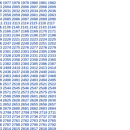
6
1977
1978
1979
1980
1981
1982
3
2004
2005
2006
2007
2008
2009
0
2031
2032
2033
2034
2035
2036
7
2058
2059
2060
2061
2062
2063
4
2085
2086
2087
2088
2089
2090
11
2112
2113
2114
2115
2116
2117
8
2139
2140
2141
2142
2143
2144
5
2166
2167
2168
2169
2170
2171
2
2193
2194
2195
2196
2197
2198
9
2220
2221
2222
2223
2224
2225
6
2247
2248
2249
2250
2251
2252
3
2274
2275
2276
2277
2278
2279
0
2301
2302
2303
2304
2305
2306
7
2328
2329
2330
2331
2332
2333
4
2355
2356
2357
2358
2359
2360
1
2382
2383
2384
2385
2386
2387
08
2409
2410
2411
2412
2413
2414
5
2436
2437
2438
2439
2440
2441
2
2463
2464
2465
2466
2467
2468
9
2490
2491
2492
2493
2494
2495
6
2517
2518
2519
2520
2521
2522
3
2544
2545
2546
2547
2548
2549
0
2571
2572
2573
2574
2575
2576
7
2598
2599
2600
2601
2602
2603
4
2625
2626
2627
2628
2629
2630
1
2652
2653
2654
2655
2656
2657
8
2679
2680
2681
2682
2683
2684
05
2706
2707
2708
2709
2710
2711
2
2733
2734
2735
2736
2737
2738
9
2760
2761
2762
2763
2764
2765
6
2787
2788
2789
2790
2791
2792
3
2814
2815
2816
2817
2818
2819