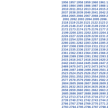
1956
1957
1958
1959
1960
1961
1
1983
1984
1985
1986
1987
1988
1
2010
2011
2012
2013
2014
2015
2
2037
2038
2039
2040
2041
2042
2
2064
2065
2066
2067
2068
2069
2
2091
2092
2093
2094
2095
2096
2118
2119
2120
2121
2122
2123
2
2145
2146
2147
2148
2149
2150
2
2172
2173
2174
2175
2176
2177
2
2199
2200
2201
2202
2203
2204
2226
2227
2228
2229
2230
2231
2
2253
2254
2255
2256
2257
2258
2
2280
2281
2282
2283
2284
2285
2
2307
2308
2309
2310
2311
2312
2
2334
2335
2336
2337
2338
2339
2
2361
2362
2363
2364
2365
2366
2
2388
2389
2390
2391
2392
2393
2415
2416
2417
2418
2419
2420
2
2442
2443
2444
2445
2446
2447
2
2469
2470
2471
2472
2473
2474
2
2496
2497
2498
2499
2500
2501
2523
2524
2525
2526
2527
2528
2
2550
2551
2552
2553
2554
2555
2
2577
2578
2579
2580
2581
2582
2
2604
2605
2606
2607
2608
2609
2631
2632
2633
2634
2635
2636
2
2658
2659
2660
2661
2662
2663
2
2685
2686
2687
2688
2689
2690
2712
2713
2714
2715
2716
2717
2
2739
2740
2741
2742
2743
2744
2
2766
2767
2768
2769
2770
2771
2
2793
2794
2795
2796
2797
2798