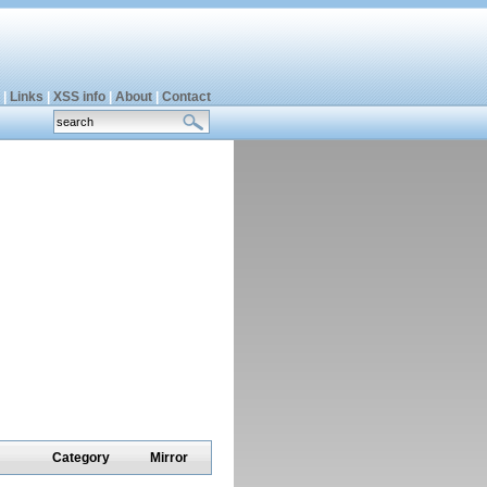
|
Links
|
XSS info
|
About
|
Contact
Category
Mirror