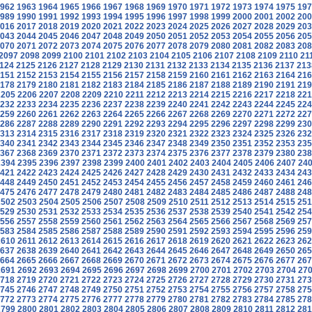
962
1963
1964
1965
1966
1967
1968
1969
1970
1971
1972
1973
1974
1975
197
989
1990
1991
1992
1993
1994
1995
1996
1997
1998
1999
2000
2001
2002
200
016
2017
2018
2019
2020
2021
2022
2023
2024
2025
2026
2027
2028
2029
203
043
2044
2045
2046
2047
2048
2049
2050
2051
2052
2053
2054
2055
2056
205
070
2071
2072
2073
2074
2075
2076
2077
2078
2079
2080
2081
2082
2083
208
2097
2098
2099
2100
2101
2102
2103
2104
2105
2106
2107
2108
2109
2110
21
124
2125
2126
2127
2128
2129
2130
2131
2132
2133
2134
2135
2136
2137
213
151
2152
2153
2154
2155
2156
2157
2158
2159
2160
2161
2162
2163
2164
216
178
2179
2180
2181
2182
2183
2184
2185
2186
2187
2188
2189
2190
2191
219
2205
2206
2207
2208
2209
2210
2211
2212
2213
2214
2215
2216
2217
2218
221
232
2233
2234
2235
2236
2237
2238
2239
2240
2241
2242
2243
2244
2245
224
259
2260
2261
2262
2263
2264
2265
2266
2267
2268
2269
2270
2271
2272
227
286
2287
2288
2289
2290
2291
2292
2293
2294
2295
2296
2297
2298
2299
230
313
2314
2315
2316
2317
2318
2319
2320
2321
2322
2323
2324
2325
2326
232
340
2341
2342
2343
2344
2345
2346
2347
2348
2349
2350
2351
2352
2353
235
367
2368
2369
2370
2371
2372
2373
2374
2375
2376
2377
2378
2379
2380
238
2394
2395
2396
2397
2398
2399
2400
2401
2402
2403
2404
2405
2406
2407
24
421
2422
2423
2424
2425
2426
2427
2428
2429
2430
2431
2432
2433
2434
243
448
2449
2450
2451
2452
2453
2454
2455
2456
2457
2458
2459
2460
2461
246
475
2476
2477
2478
2479
2480
2481
2482
2483
2484
2485
2486
2487
2488
248
2502
2503
2504
2505
2506
2507
2508
2509
2510
2511
2512
2513
2514
2515
251
529
2530
2531
2532
2533
2534
2535
2536
2537
2538
2539
2540
2541
2542
254
556
2557
2558
2559
2560
2561
2562
2563
2564
2565
2566
2567
2568
2569
257
583
2584
2585
2586
2587
2588
2589
2590
2591
2592
2593
2594
2595
2596
259
2610
2611
2612
2613
2614
2615
2616
2617
2618
2619
2620
2621
2622
2623
262
637
2638
2639
2640
2641
2642
2643
2644
2645
2646
2647
2648
2649
2650
265
664
2665
2666
2667
2668
2669
2670
2671
2672
2673
2674
2675
2676
2677
267
2691
2692
2693
2694
2695
2696
2697
2698
2699
2700
2701
2702
2703
2704
27
718
2719
2720
2721
2722
2723
2724
2725
2726
2727
2728
2729
2730
2731
273
745
2746
2747
2748
2749
2750
2751
2752
2753
2754
2755
2756
2757
2758
275
772
2773
2774
2775
2776
2777
2778
2779
2780
2781
2782
2783
2784
2785
278
2799
2800
2801
2802
2803
2804
2805
2806
2807
2808
2809
2810
2811
2812
281