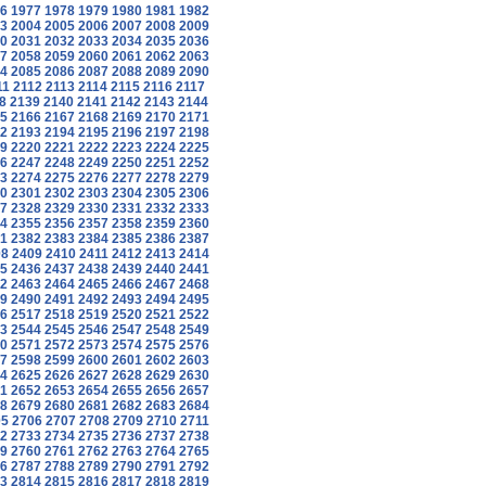
6
1977
1978
1979
1980
1981
1982
3
2004
2005
2006
2007
2008
2009
0
2031
2032
2033
2034
2035
2036
7
2058
2059
2060
2061
2062
2063
4
2085
2086
2087
2088
2089
2090
11
2112
2113
2114
2115
2116
2117
8
2139
2140
2141
2142
2143
2144
5
2166
2167
2168
2169
2170
2171
2
2193
2194
2195
2196
2197
2198
9
2220
2221
2222
2223
2224
2225
6
2247
2248
2249
2250
2251
2252
3
2274
2275
2276
2277
2278
2279
0
2301
2302
2303
2304
2305
2306
7
2328
2329
2330
2331
2332
2333
4
2355
2356
2357
2358
2359
2360
1
2382
2383
2384
2385
2386
2387
08
2409
2410
2411
2412
2413
2414
5
2436
2437
2438
2439
2440
2441
2
2463
2464
2465
2466
2467
2468
9
2490
2491
2492
2493
2494
2495
6
2517
2518
2519
2520
2521
2522
3
2544
2545
2546
2547
2548
2549
0
2571
2572
2573
2574
2575
2576
7
2598
2599
2600
2601
2602
2603
4
2625
2626
2627
2628
2629
2630
1
2652
2653
2654
2655
2656
2657
8
2679
2680
2681
2682
2683
2684
05
2706
2707
2708
2709
2710
2711
2
2733
2734
2735
2736
2737
2738
9
2760
2761
2762
2763
2764
2765
6
2787
2788
2789
2790
2791
2792
3
2814
2815
2816
2817
2818
2819