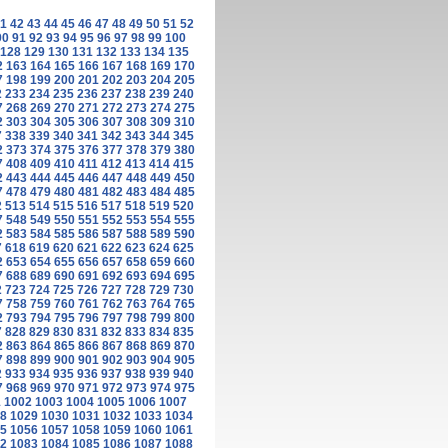
1
42
43
44
45
46
47
48
49
50
51
52
90
91
92
93
94
95
96
97
98
99
100
128
129
130
131
132
133
134
135
2
163
164
165
166
167
168
169
170
7
198
199
200
201
202
203
204
205
2
233
234
235
236
237
238
239
240
7
268
269
270
271
272
273
274
275
2
303
304
305
306
307
308
309
310
7
338
339
340
341
342
343
344
345
2
373
374
375
376
377
378
379
380
7
408
409
410
411
412
413
414
415
2
443
444
445
446
447
448
449
450
7
478
479
480
481
482
483
484
485
2
513
514
515
516
517
518
519
520
7
548
549
550
551
552
553
554
555
2
583
584
585
586
587
588
589
590
7
618
619
620
621
622
623
624
625
2
653
654
655
656
657
658
659
660
7
688
689
690
691
692
693
694
695
2
723
724
725
726
727
728
729
730
7
758
759
760
761
762
763
764
765
2
793
794
795
796
797
798
799
800
7
828
829
830
831
832
833
834
835
2
863
864
865
866
867
868
869
870
7
898
899
900
901
902
903
904
905
2
933
934
935
936
937
938
939
940
7
968
969
970
971
972
973
974
975
1
1002
1003
1004
1005
1006
1007
8
1029
1030
1031
1032
1033
1034
5
1056
1057
1058
1059
1060
1061
2
1083
1084
1085
1086
1087
1088