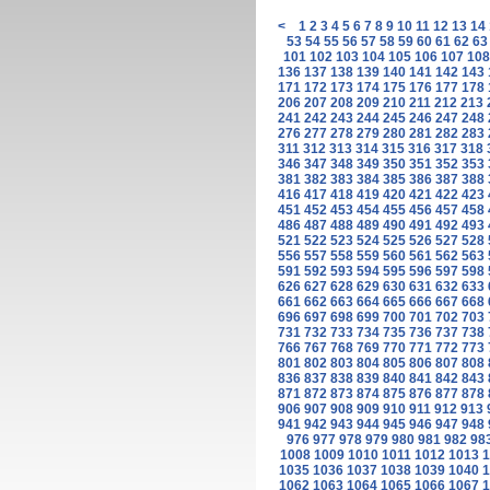
<
1
2
3
4
5
6
7
8
9
10
11
12
13
14
53
54
55
56
57
58
59
60
61
62
63
101
102
103
104
105
106
107
108
136
137
138
139
140
141
142
143
171
172
173
174
175
176
177
178
206
207
208
209
210
211
212
213
241
242
243
244
245
246
247
248
276
277
278
279
280
281
282
283
311
312
313
314
315
316
317
318
346
347
348
349
350
351
352
353
381
382
383
384
385
386
387
388
416
417
418
419
420
421
422
423
451
452
453
454
455
456
457
458
486
487
488
489
490
491
492
493
521
522
523
524
525
526
527
528
556
557
558
559
560
561
562
563
591
592
593
594
595
596
597
598
626
627
628
629
630
631
632
633
661
662
663
664
665
666
667
668
696
697
698
699
700
701
702
703
731
732
733
734
735
736
737
738
766
767
768
769
770
771
772
773
801
802
803
804
805
806
807
808
836
837
838
839
840
841
842
843
871
872
873
874
875
876
877
878
906
907
908
909
910
911
912
913
941
942
943
944
945
946
947
948
976
977
978
979
980
981
982
98
1008
1009
1010
1011
1012
1013
1
1035
1036
1037
1038
1039
1040
1
1062
1063
1064
1065
1066
1067
1