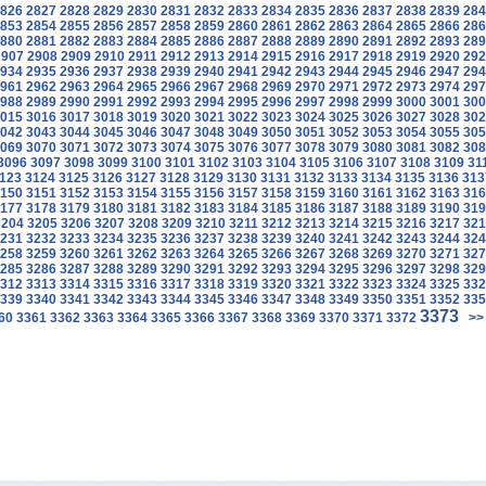
826
2827
2828
2829
2830
2831
2832
2833
2834
2835
2836
2837
2838
2839
284
853
2854
2855
2856
2857
2858
2859
2860
2861
2862
2863
2864
2865
2866
286
880
2881
2882
2883
2884
2885
2886
2887
2888
2889
2890
2891
2892
2893
289
2907
2908
2909
2910
2911
2912
2913
2914
2915
2916
2917
2918
2919
2920
292
934
2935
2936
2937
2938
2939
2940
2941
2942
2943
2944
2945
2946
2947
294
961
2962
2963
2964
2965
2966
2967
2968
2969
2970
2971
2972
2973
2974
297
988
2989
2990
2991
2992
2993
2994
2995
2996
2997
2998
2999
3000
3001
300
015
3016
3017
3018
3019
3020
3021
3022
3023
3024
3025
3026
3027
3028
302
042
3043
3044
3045
3046
3047
3048
3049
3050
3051
3052
3053
3054
3055
305
069
3070
3071
3072
3073
3074
3075
3076
3077
3078
3079
3080
3081
3082
308
3096
3097
3098
3099
3100
3101
3102
3103
3104
3105
3106
3107
3108
3109
31
123
3124
3125
3126
3127
3128
3129
3130
3131
3132
3133
3134
3135
3136
313
150
3151
3152
3153
3154
3155
3156
3157
3158
3159
3160
3161
3162
3163
316
177
3178
3179
3180
3181
3182
3183
3184
3185
3186
3187
3188
3189
3190
319
3204
3205
3206
3207
3208
3209
3210
3211
3212
3213
3214
3215
3216
3217
321
231
3232
3233
3234
3235
3236
3237
3238
3239
3240
3241
3242
3243
3244
324
258
3259
3260
3261
3262
3263
3264
3265
3266
3267
3268
3269
3270
3271
327
285
3286
3287
3288
3289
3290
3291
3292
3293
3294
3295
3296
3297
3298
329
312
3313
3314
3315
3316
3317
3318
3319
3320
3321
3322
3323
3324
3325
332
339
3340
3341
3342
3343
3344
3345
3346
3347
3348
3349
3350
3351
3352
335
3373
60
3361
3362
3363
3364
3365
3366
3367
3368
3369
3370
3371
3372
>>