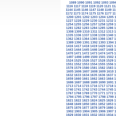
1089
1090
1091
1092
1093
109
1116
1117
1118
1119
1120
1121
11
1144
1145
1146
1147
1148
1149
11
1172
1173
1174
1175
1176
1177
11
1200
1201
1202
1203
1204
1205
1227
1228
1229
1230
1231
1232
1
1254
1255
1256
1257
1258
1259
1
1281
1282
1283
1284
1285
1286
1
1308
1309
1310
1311
1312
1313
1
1335
1336
1337
1338
1339
1340
1
1362
1363
1364
1365
1366
1367
1
1389
1390
1391
1392
1393
1394
1416
1417
1418
1419
1420
1421
1
1443
1444
1445
1446
1447
1448
1
1470
1471
1472
1473
1474
1475
1
1497
1498
1499
1500
1501
1502
1524
1525
1526
1527
1528
1529
1
1551
1552
1553
1554
1555
1556
1
1578
1579
1580
1581
1582
1583
1
1605
1606
1607
1608
1609
1610
1632
1633
1634
1635
1636
1637
1
1659
1660
1661
1662
1663
1664
1
1686
1687
1688
1689
1690
1691
1713
1714
1715
1716
1717
1718
1
1740
1741
1742
1743
1744
1745
1
1767
1768
1769
1770
1771
1772
1
1794
1795
1796
1797
1798
1799
1821
1822
1823
1824
1825
1826
1
1848
1849
1850
1851
1852
1853
1
1875
1876
1877
1878
1879
1880
1
1902
1903
1904
1905
1906
1907
1929
1930
1931
1932
1933
1934
1