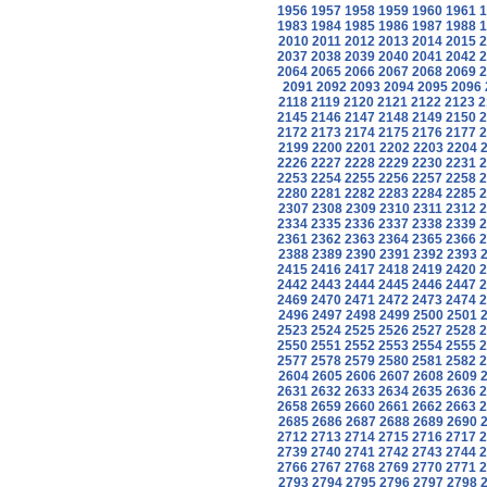
1956
1957
1958
1959
1960
1961
1
1983
1984
1985
1986
1987
1988
1
2010
2011
2012
2013
2014
2015
2
2037
2038
2039
2040
2041
2042
2
2064
2065
2066
2067
2068
2069
2
2091
2092
2093
2094
2095
2096
2118
2119
2120
2121
2122
2123
2
2145
2146
2147
2148
2149
2150
2
2172
2173
2174
2175
2176
2177
2
2199
2200
2201
2202
2203
2204
2226
2227
2228
2229
2230
2231
2
2253
2254
2255
2256
2257
2258
2
2280
2281
2282
2283
2284
2285
2
2307
2308
2309
2310
2311
2312
2
2334
2335
2336
2337
2338
2339
2
2361
2362
2363
2364
2365
2366
2
2388
2389
2390
2391
2392
2393
2415
2416
2417
2418
2419
2420
2
2442
2443
2444
2445
2446
2447
2
2469
2470
2471
2472
2473
2474
2
2496
2497
2498
2499
2500
2501
2523
2524
2525
2526
2527
2528
2
2550
2551
2552
2553
2554
2555
2
2577
2578
2579
2580
2581
2582
2
2604
2605
2606
2607
2608
2609
2631
2632
2633
2634
2635
2636
2
2658
2659
2660
2661
2662
2663
2
2685
2686
2687
2688
2689
2690
2712
2713
2714
2715
2716
2717
2
2739
2740
2741
2742
2743
2744
2
2766
2767
2768
2769
2770
2771
2
2793
2794
2795
2796
2797
2798