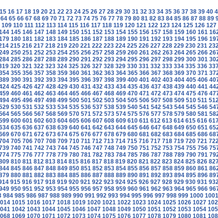
15
16
17
18
19
20
21
22
23
24
25
26
27
28
29
30
31
32
33
34
35
36
37
38
39
40
4
64
65
66
67
68
69
70
71
72
73
74
75
76
77
78
79
80
81
82
83
84
85
86
87
88
89
109
110
111
112
113
114
115
116
117
118
119
120
121
122
123
124
125
126
127
144
145
146
147
148
149
150
151
152
153
154
155
156
157
158
159
160
161
16
179
180
181
182
183
184
185
186
187
188
189
190
191
192
193
194
195
196
19
214
215
216
217
218
219
220
221
222
223
224
225
226
227
228
229
230
231
23
249
250
251
252
253
254
255
256
257
258
259
260
261
262
263
264
265
266
26
284
285
286
287
288
289
290
291
292
293
294
295
296
297
298
299
300
301
30
319
320
321
322
323
324
325
326
327
328
329
330
331
332
333
334
335
336
33
354
355
356
357
358
359
360
361
362
363
364
365
366
367
368
369
370
371
37
389
390
391
392
393
394
395
396
397
398
399
400
401
402
403
404
405
406
40
424
425
426
427
428
429
430
431
432
433
434
435
436
437
438
439
440
441
44
459
460
461
462
463
464
465
466
467
468
469
470
471
472
473
474
475
476
47
494
495
496
497
498
499
500
501
502
503
504
505
506
507
508
509
510
511
51
529
530
531
532
533
534
535
536
537
538
539
540
541
542
543
544
545
546
54
564
565
566
567
568
569
570
571
572
573
574
575
576
577
578
579
580
581
58
599
600
601
602
603
604
605
606
607
608
609
610
611
612
613
614
615
616
61
634
635
636
637
638
639
640
641
642
643
644
645
646
647
648
649
650
651
65
669
670
671
672
673
674
675
676
677
678
679
680
681
682
683
684
685
686
68
704
705
706
707
708
709
710
711
712
713
714
715
716
717
718
719
720
721
72
739
740
741
742
743
744
745
746
747
748
749
750
751
752
753
754
755
756
75
774
775
776
777
778
779
780
781
782
783
784
785
786
787
788
789
790
791
79
809
810
811
812
813
814
815
816
817
818
819
820
821
822
823
824
825
826
82
844
845
846
847
848
849
850
851
852
853
854
855
856
857
858
859
860
861
86
879
880
881
882
883
884
885
886
887
888
889
890
891
892
893
894
895
896
89
914
915
916
917
918
919
920
921
922
923
924
925
926
927
928
929
930
931
93
949
950
951
952
953
954
955
956
957
958
959
960
961
962
963
964
965
966
96
3
984
985
986
987
988
989
990
991
992
993
994
995
996
997
998
999
1000
100
014
1015
1016
1017
1018
1019
1020
1021
1022
1023
1024
1025
1026
1027
102
041
1042
1043
1044
1045
1046
1047
1048
1049
1050
1051
1052
1053
1054
105
068
1069
1070
1071
1072
1073
1074
1075
1076
1077
1078
1079
1080
1081
108