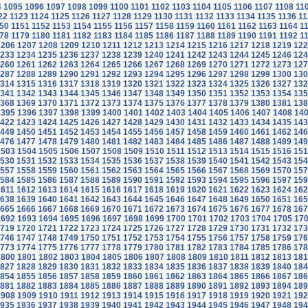
4
1095
1096
1097
1098
1099
1100
1101
1102
1103
1104
1105
1106
1107
1108
11
22
1123
1124
1125
1126
1127
1128
1129
1130
1131
1132
1133
1134
1135
1136
11
50
1151
1152
1153
1154
1155
1156
1157
1158
1159
1160
1161
1162
1163
1164
1
78
1179
1180
1181
1182
1183
1184
1185
1186
1187
1188
1189
1190
1191
1192
1
1206
1207
1208
1209
1210
1211
1212
1213
1214
1215
1216
1217
1218
1219
122
233
1234
1235
1236
1237
1238
1239
1240
1241
1242
1243
1244
1245
1246
124
260
1261
1262
1263
1264
1265
1266
1267
1268
1269
1270
1271
1272
1273
127
287
1288
1289
1290
1291
1292
1293
1294
1295
1296
1297
1298
1299
1300
130
314
1315
1316
1317
1318
1319
1320
1321
1322
1323
1324
1325
1326
1327
132
341
1342
1343
1344
1345
1346
1347
1348
1349
1350
1351
1352
1353
1354
135
368
1369
1370
1371
1372
1373
1374
1375
1376
1377
1378
1379
1380
1381
138
1395
1396
1397
1398
1399
1400
1401
1402
1403
1404
1405
1406
1407
1408
14
422
1423
1424
1425
1426
1427
1428
1429
1430
1431
1432
1433
1434
1435
143
449
1450
1451
1452
1453
1454
1455
1456
1457
1458
1459
1460
1461
1462
146
476
1477
1478
1479
1480
1481
1482
1483
1484
1485
1486
1487
1488
1489
149
1503
1504
1505
1506
1507
1508
1509
1510
1511
1512
1513
1514
1515
1516
151
530
1531
1532
1533
1534
1535
1536
1537
1538
1539
1540
1541
1542
1543
154
557
1558
1559
1560
1561
1562
1563
1564
1565
1566
1567
1568
1569
1570
157
584
1585
1586
1587
1588
1589
1590
1591
1592
1593
1594
1595
1596
1597
159
1611
1612
1613
1614
1615
1616
1617
1618
1619
1620
1621
1622
1623
1624
162
638
1639
1640
1641
1642
1643
1644
1645
1646
1647
1648
1649
1650
1651
165
665
1666
1667
1668
1669
1670
1671
1672
1673
1674
1675
1676
1677
1678
167
1692
1693
1694
1695
1696
1697
1698
1699
1700
1701
1702
1703
1704
1705
17
719
1720
1721
1722
1723
1724
1725
1726
1727
1728
1729
1730
1731
1732
173
746
1747
1748
1749
1750
1751
1752
1753
1754
1755
1756
1757
1758
1759
176
773
1774
1775
1776
1777
1778
1779
1780
1781
1782
1783
1784
1785
1786
178
1800
1801
1802
1803
1804
1805
1806
1807
1808
1809
1810
1811
1812
1813
181
827
1828
1829
1830
1831
1832
1833
1834
1835
1836
1837
1838
1839
1840
184
854
1855
1856
1857
1858
1859
1860
1861
1862
1863
1864
1865
1866
1867
186
881
1882
1883
1884
1885
1886
1887
1888
1889
1890
1891
1892
1893
1894
189
1908
1909
1910
1911
1912
1913
1914
1915
1916
1917
1918
1919
1920
1921
192
935
1936
1937
1938
1939
1940
1941
1942
1943
1944
1945
1946
1947
1948
194