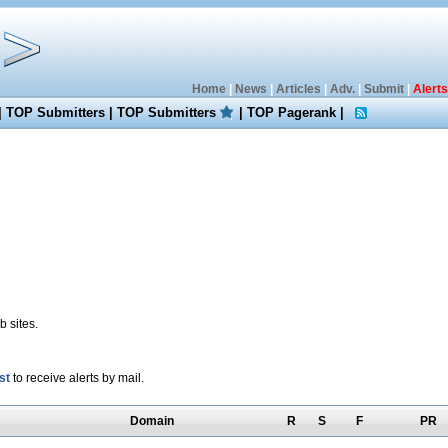
Home
|
News
|
Articles
|
Adv.
|
Submit
|
Alerts
|
TOP Submitters
|
TOP Submitters
|
TOP Pagerank
|
 sites.
st
to receive alerts by mail.
Domain
R
S
F
PR