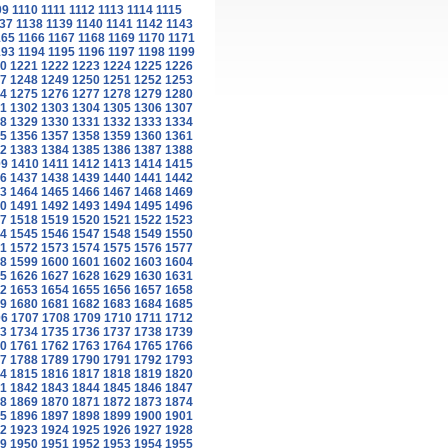
09
1110
1111
1112
1113
1114
1115
37
1138
1139
1140
1141
1142
1143
165
1166
1167
1168
1169
1170
1171
193
1194
1195
1196
1197
1198
1199
0
1221
1222
1223
1224
1225
1226
7
1248
1249
1250
1251
1252
1253
4
1275
1276
1277
1278
1279
1280
1
1302
1303
1304
1305
1306
1307
8
1329
1330
1331
1332
1333
1334
5
1356
1357
1358
1359
1360
1361
2
1383
1384
1385
1386
1387
1388
09
1410
1411
1412
1413
1414
1415
6
1437
1438
1439
1440
1441
1442
3
1464
1465
1466
1467
1468
1469
0
1491
1492
1493
1494
1495
1496
7
1518
1519
1520
1521
1522
1523
4
1545
1546
1547
1548
1549
1550
1
1572
1573
1574
1575
1576
1577
8
1599
1600
1601
1602
1603
1604
5
1626
1627
1628
1629
1630
1631
2
1653
1654
1655
1656
1657
1658
9
1680
1681
1682
1683
1684
1685
06
1707
1708
1709
1710
1711
1712
3
1734
1735
1736
1737
1738
1739
0
1761
1762
1763
1764
1765
1766
7
1788
1789
1790
1791
1792
1793
4
1815
1816
1817
1818
1819
1820
1
1842
1843
1844
1845
1846
1847
8
1869
1870
1871
1872
1873
1874
5
1896
1897
1898
1899
1900
1901
2
1923
1924
1925
1926
1927
1928
9
1950
1951
1952
1953
1954
1955