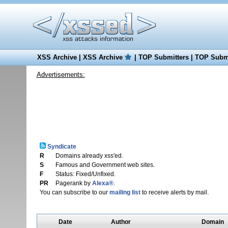
XSS Archive
|
XSS Archive
|
TOP Submitters
|
TOP Submi
Advertisements:
Syndicate
R
Domains already xss'ed.
S
Famous and Government web sites.
F
Status: Fixed/Unfixed.
PR
Pagerank by
Alexa®
.
You can subscribe to our
mailing list
to receive alerts by mail.
Date
Author
Domain