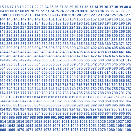
15
16
17
18
19
20
21
22
23
24
25
26
27
28
29
30
31
32
33
34
35
36
37
38
39
40
4
64
65
66
67
68
69
70
71
72
73
74
75
76
77
78
79
80
81
82
83
84
85
86
87
88
89
109
110
111
112
113
114
115
116
117
118
119
120
121
122
123
124
125
126
127
144
145
146
147
148
149
150
151
152
153
154
155
156
157
158
159
160
161
16
179
180
181
182
183
184
185
186
187
188
189
190
191
192
193
194
195
196
19
214
215
216
217
218
219
220
221
222
223
224
225
226
227
228
229
230
231
23
249
250
251
252
253
254
255
256
257
258
259
260
261
262
263
264
265
266
26
284
285
286
287
288
289
290
291
292
293
294
295
296
297
298
299
300
301
30
319
320
321
322
323
324
325
326
327
328
329
330
331
332
333
334
335
336
33
354
355
356
357
358
359
360
361
362
363
364
365
366
367
368
369
370
371
37
389
390
391
392
393
394
395
396
397
398
399
400
401
402
403
404
405
406
40
424
425
426
427
428
429
430
431
432
433
434
435
436
437
438
439
440
441
44
459
460
461
462
463
464
465
466
467
468
469
470
471
472
473
474
475
476
47
494
495
496
497
498
499
500
501
502
503
504
505
506
507
508
509
510
511
51
529
530
531
532
533
534
535
536
537
538
539
540
541
542
543
544
545
546
54
564
565
566
567
568
569
570
571
572
573
574
575
576
577
578
579
580
581
58
599
600
601
602
603
604
605
606
607
608
609
610
611
612
613
614
615
616
61
634
635
636
637
638
639
640
641
642
643
644
645
646
647
648
649
650
651
65
669
670
671
672
673
674
675
676
677
678
679
680
681
682
683
684
685
686
68
704
705
706
707
708
709
710
711
712
713
714
715
716
717
718
719
720
721
72
739
740
741
742
743
744
745
746
747
748
749
750
751
752
753
754
755
756
75
774
775
776
777
778
779
780
781
782
783
784
785
786
787
788
789
790
791
79
809
810
811
812
813
814
815
816
817
818
819
820
821
822
823
824
825
826
82
844
845
846
847
848
849
850
851
852
853
854
855
856
857
858
859
860
861
86
879
880
881
882
883
884
885
886
887
888
889
890
891
892
893
894
895
896
89
914
915
916
917
918
919
920
921
922
923
924
925
926
927
928
929
930
931
93
949
950
951
952
953
954
955
956
957
958
959
960
961
962
963
964
965
966
96
3
984
985
986
987
988
989
990
991
992
993
994
995
996
997
998
999
1000
100
014
1015
1016
1017
1018
1019
1020
1021
1022
1023
1024
1025
1026
1027
102
041
1042
1043
1044
1045
1046
1047
1048
1049
1050
1051
1052
1053
1054
105
068
1069
1070
1071
1072
1073
1074
1075
1076
1077
1078
1079
1080
1081
108