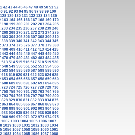
1
42
43
44
45
46
47
48
49
50
51
52
90
91
92
93
94
95
96
97
98
99
100
128
129
130
131
132
133
134
135
2
163
164
165
166
167
168
169
170
7
198
199
200
201
202
203
204
205
2
233
234
235
236
237
238
239
240
7
268
269
270
271
272
273
274
275
2
303
304
305
306
307
308
309
310
7
338
339
340
341
342
343
344
345
2
373
374
375
376
377
378
379
380
7
408
409
410
411
412
413
414
415
2
443
444
445
446
447
448
449
450
7
478
479
480
481
482
483
484
485
2
513
514
515
516
517
518
519
520
7
548
549
550
551
552
553
554
555
2
583
584
585
586
587
588
589
590
7
618
619
620
621
622
623
624
625
2
653
654
655
656
657
658
659
660
7
688
689
690
691
692
693
694
695
2
723
724
725
726
727
728
729
730
7
758
759
760
761
762
763
764
765
2
793
794
795
796
797
798
799
800
7
828
829
830
831
832
833
834
835
2
863
864
865
866
867
868
869
870
7
898
899
900
901
902
903
904
905
2
933
934
935
936
937
938
939
940
7
968
969
970
971
972
973
974
975
1
1002
1003
1004
1005
1006
1007
8
1029
1030
1031
1032
1033
1034
5
1056
1057
1058
1059
1060
1061
2
1083
1084
1085
1086
1087
1088