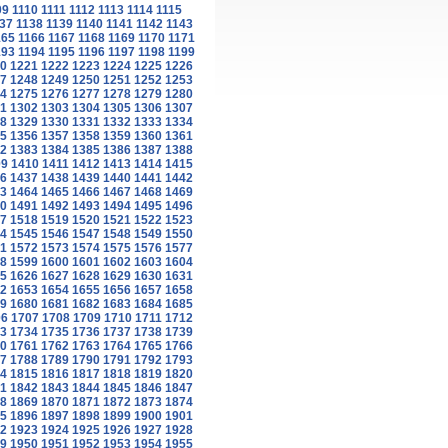
09
1110
1111
1112
1113
1114
1115
37
1138
1139
1140
1141
1142
1143
165
1166
1167
1168
1169
1170
1171
193
1194
1195
1196
1197
1198
1199
0
1221
1222
1223
1224
1225
1226
7
1248
1249
1250
1251
1252
1253
4
1275
1276
1277
1278
1279
1280
1
1302
1303
1304
1305
1306
1307
8
1329
1330
1331
1332
1333
1334
5
1356
1357
1358
1359
1360
1361
2
1383
1384
1385
1386
1387
1388
09
1410
1411
1412
1413
1414
1415
6
1437
1438
1439
1440
1441
1442
3
1464
1465
1466
1467
1468
1469
0
1491
1492
1493
1494
1495
1496
7
1518
1519
1520
1521
1522
1523
4
1545
1546
1547
1548
1549
1550
1
1572
1573
1574
1575
1576
1577
8
1599
1600
1601
1602
1603
1604
5
1626
1627
1628
1629
1630
1631
2
1653
1654
1655
1656
1657
1658
9
1680
1681
1682
1683
1684
1685
06
1707
1708
1709
1710
1711
1712
3
1734
1735
1736
1737
1738
1739
0
1761
1762
1763
1764
1765
1766
7
1788
1789
1790
1791
1792
1793
4
1815
1816
1817
1818
1819
1820
1
1842
1843
1844
1845
1846
1847
8
1869
1870
1871
1872
1873
1874
5
1896
1897
1898
1899
1900
1901
2
1923
1924
1925
1926
1927
1928
9
1950
1951
1952
1953
1954
1955