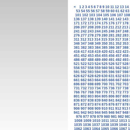
<
1
2
3
4
5
6
7
8
9
10
11
12
13
14
53
54
55
56
57
58
59
60
61
62
63
101
102
103
104
105
106
107
108
136
137
138
139
140
141
142
143
171
172
173
174
175
176
177
178
206
207
208
209
210
211
212
213
241
242
243
244
245
246
247
248
276
277
278
279
280
281
282
283
311
312
313
314
315
316
317
318
346
347
348
349
350
351
352
353
381
382
383
384
385
386
387
388
416
417
418
419
420
421
422
423
451
452
453
454
455
456
457
458
486
487
488
489
490
491
492
493
521
522
523
524
525
526
527
528
556
557
558
559
560
561
562
563
591
592
593
594
595
596
597
598
626
627
628
629
630
631
632
633
661
662
663
664
665
666
667
668
696
697
698
699
700
701
702
703
731
732
733
734
735
736
737
738
766
767
768
769
770
771
772
773
801
802
803
804
805
806
807
808
836
837
838
839
840
841
842
843
871
872
873
874
875
876
877
878
906
907
908
909
910
911
912
913
941
942
943
944
945
946
947
948
976
977
978
979
980
981
982
98
1008
1009
1010
1011
1012
1013
1
1035
1036
1037
1038
1039
1040
1
1062
1063
1064
1065
1066
1067
1