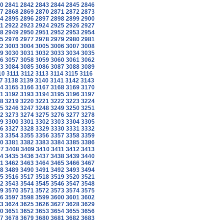
0
2841
2842
2843
2844
2845
2846
7
2868
2869
2870
2871
2872
2873
4
2895
2896
2897
2898
2899
2900
1
2922
2923
2924
2925
2926
2927
8
2949
2950
2951
2952
2953
2954
5
2976
2977
2978
2979
2980
2981
2
3003
3004
3005
3006
3007
3008
9
3030
3031
3032
3033
3034
3035
6
3057
3058
3059
3060
3061
3062
3
3084
3085
3086
3087
3088
3089
10
3111
3112
3113
3114
3115
3116
7
3138
3139
3140
3141
3142
3143
4
3165
3166
3167
3168
3169
3170
1
3192
3193
3194
3195
3196
3197
8
3219
3220
3221
3222
3223
3224
5
3246
3247
3248
3249
3250
3251
2
3273
3274
3275
3276
3277
3278
9
3300
3301
3302
3303
3304
3305
6
3327
3328
3329
3330
3331
3332
3
3354
3355
3356
3357
3358
3359
0
3381
3382
3383
3384
3385
3386
07
3408
3409
3410
3411
3412
3413
4
3435
3436
3437
3438
3439
3440
1
3462
3463
3464
3465
3466
3467
8
3489
3490
3491
3492
3493
3494
5
3516
3517
3518
3519
3520
3521
2
3543
3544
3545
3546
3547
3548
9
3570
3571
3572
3573
3574
3575
6
3597
3598
3599
3600
3601
3602
3
3624
3625
3626
3627
3628
3629
0
3651
3652
3653
3654
3655
3656
7
3678
3679
3680
3681
3682
3683