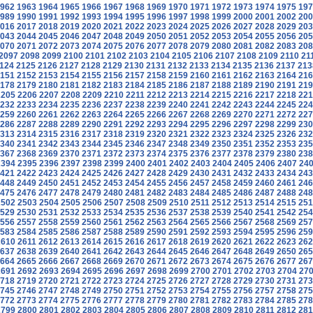
962
1963
1964
1965
1966
1967
1968
1969
1970
1971
1972
1973
1974
1975
197
989
1990
1991
1992
1993
1994
1995
1996
1997
1998
1999
2000
2001
2002
200
016
2017
2018
2019
2020
2021
2022
2023
2024
2025
2026
2027
2028
2029
203
043
2044
2045
2046
2047
2048
2049
2050
2051
2052
2053
2054
2055
2056
205
070
2071
2072
2073
2074
2075
2076
2077
2078
2079
2080
2081
2082
2083
208
2097
2098
2099
2100
2101
2102
2103
2104
2105
2106
2107
2108
2109
2110
21
124
2125
2126
2127
2128
2129
2130
2131
2132
2133
2134
2135
2136
2137
213
151
2152
2153
2154
2155
2156
2157
2158
2159
2160
2161
2162
2163
2164
216
178
2179
2180
2181
2182
2183
2184
2185
2186
2187
2188
2189
2190
2191
219
2205
2206
2207
2208
2209
2210
2211
2212
2213
2214
2215
2216
2217
2218
221
232
2233
2234
2235
2236
2237
2238
2239
2240
2241
2242
2243
2244
2245
224
259
2260
2261
2262
2263
2264
2265
2266
2267
2268
2269
2270
2271
2272
227
286
2287
2288
2289
2290
2291
2292
2293
2294
2295
2296
2297
2298
2299
230
313
2314
2315
2316
2317
2318
2319
2320
2321
2322
2323
2324
2325
2326
232
340
2341
2342
2343
2344
2345
2346
2347
2348
2349
2350
2351
2352
2353
235
367
2368
2369
2370
2371
2372
2373
2374
2375
2376
2377
2378
2379
2380
238
2394
2395
2396
2397
2398
2399
2400
2401
2402
2403
2404
2405
2406
2407
24
421
2422
2423
2424
2425
2426
2427
2428
2429
2430
2431
2432
2433
2434
243
448
2449
2450
2451
2452
2453
2454
2455
2456
2457
2458
2459
2460
2461
246
475
2476
2477
2478
2479
2480
2481
2482
2483
2484
2485
2486
2487
2488
248
2502
2503
2504
2505
2506
2507
2508
2509
2510
2511
2512
2513
2514
2515
251
529
2530
2531
2532
2533
2534
2535
2536
2537
2538
2539
2540
2541
2542
254
556
2557
2558
2559
2560
2561
2562
2563
2564
2565
2566
2567
2568
2569
257
583
2584
2585
2586
2587
2588
2589
2590
2591
2592
2593
2594
2595
2596
259
2610
2611
2612
2613
2614
2615
2616
2617
2618
2619
2620
2621
2622
2623
262
637
2638
2639
2640
2641
2642
2643
2644
2645
2646
2647
2648
2649
2650
265
664
2665
2666
2667
2668
2669
2670
2671
2672
2673
2674
2675
2676
2677
267
2691
2692
2693
2694
2695
2696
2697
2698
2699
2700
2701
2702
2703
2704
27
718
2719
2720
2721
2722
2723
2724
2725
2726
2727
2728
2729
2730
2731
273
745
2746
2747
2748
2749
2750
2751
2752
2753
2754
2755
2756
2757
2758
275
772
2773
2774
2775
2776
2777
2778
2779
2780
2781
2782
2783
2784
2785
278
2799
2800
2801
2802
2803
2804
2805
2806
2807
2808
2809
2810
2811
2812
281