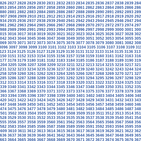
826
2827
2828
2829
2830
2831
2832
2833
2834
2835
2836
2837
2838
2839
284
853
2854
2855
2856
2857
2858
2859
2860
2861
2862
2863
2864
2865
2866
286
880
2881
2882
2883
2884
2885
2886
2887
2888
2889
2890
2891
2892
2893
289
2907
2908
2909
2910
2911
2912
2913
2914
2915
2916
2917
2918
2919
2920
292
934
2935
2936
2937
2938
2939
2940
2941
2942
2943
2944
2945
2946
2947
294
961
2962
2963
2964
2965
2966
2967
2968
2969
2970
2971
2972
2973
2974
297
988
2989
2990
2991
2992
2993
2994
2995
2996
2997
2998
2999
3000
3001
300
015
3016
3017
3018
3019
3020
3021
3022
3023
3024
3025
3026
3027
3028
302
042
3043
3044
3045
3046
3047
3048
3049
3050
3051
3052
3053
3054
3055
305
069
3070
3071
3072
3073
3074
3075
3076
3077
3078
3079
3080
3081
3082
308
3096
3097
3098
3099
3100
3101
3102
3103
3104
3105
3106
3107
3108
3109
31
123
3124
3125
3126
3127
3128
3129
3130
3131
3132
3133
3134
3135
3136
313
150
3151
3152
3153
3154
3155
3156
3157
3158
3159
3160
3161
3162
3163
316
177
3178
3179
3180
3181
3182
3183
3184
3185
3186
3187
3188
3189
3190
319
3204
3205
3206
3207
3208
3209
3210
3211
3212
3213
3214
3215
3216
3217
321
231
3232
3233
3234
3235
3236
3237
3238
3239
3240
3241
3242
3243
3244
324
258
3259
3260
3261
3262
3263
3264
3265
3266
3267
3268
3269
3270
3271
327
285
3286
3287
3288
3289
3290
3291
3292
3293
3294
3295
3296
3297
3298
329
312
3313
3314
3315
3316
3317
3318
3319
3320
3321
3322
3323
3324
3325
332
339
3340
3341
3342
3343
3344
3345
3346
3347
3348
3349
3350
3351
3352
335
366
3367
3368
3369
3370
3371
3372
3373
3374
3375
3376
3377
3378
3379
338
3393
3394
3395
3396
3397
3398
3399
3400
3401
3402
3403
3404
3405
3406
34
420
3421
3422
3423
3424
3425
3426
3427
3428
3429
3430
3431
3432
3433
343
447
3448
3449
3450
3451
3452
3453
3454
3455
3456
3457
3458
3459
3460
346
474
3475
3476
3477
3478
3479
3480
3481
3482
3483
3484
3485
3486
3487
348
3501
3502
3503
3504
3505
3506
3507
3508
3509
3510
3511
3512
3513
3514
351
528
3529
3530
3531
3532
3533
3534
3535
3536
3537
3538
3539
3540
3541
354
555
3556
3557
3558
3559
3560
3561
3562
3563
3564
3565
3566
3567
3568
356
582
3583
3584
3585
3586
3587
3588
3589
3590
3591
3592
3593
3594
3595
359
3609
3610
3611
3612
3613
3614
3615
3616
3617
3618
3619
3620
3621
3622
362
636
3637
3638
3639
3640
3641
3642
3643
3644
3645
3646
3647
3648
3649
365
663
3664
3665
3666
3667
3668
3669
3670
3671
3672
3673
3674
3675
3676
367