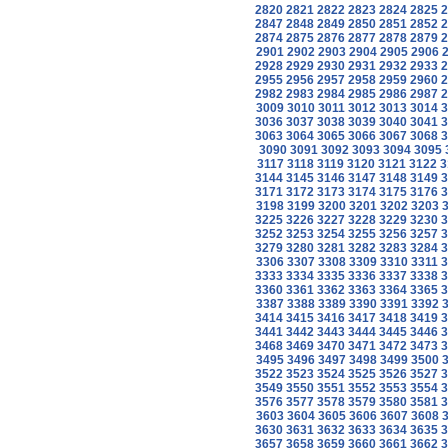
2820
2821
2822
2823
2824
2825
2
2847
2848
2849
2850
2851
2852
2
2874
2875
2876
2877
2878
2879
2
2901
2902
2903
2904
2905
2906
2928
2929
2930
2931
2932
2933
2
2955
2956
2957
2958
2959
2960
2
2982
2983
2984
2985
2986
2987
2
3009
3010
3011
3012
3013
3014
3
3036
3037
3038
3039
3040
3041
3
3063
3064
3065
3066
3067
3068
3
3090
3091
3092
3093
3094
3095
3117
3118
3119
3120
3121
3122
3
3144
3145
3146
3147
3148
3149
3
3171
3172
3173
3174
3175
3176
3
3198
3199
3200
3201
3202
3203
3225
3226
3227
3228
3229
3230
3
3252
3253
3254
3255
3256
3257
3
3279
3280
3281
3282
3283
3284
3
3306
3307
3308
3309
3310
3311
3
3333
3334
3335
3336
3337
3338
3
3360
3361
3362
3363
3364
3365
3
3387
3388
3389
3390
3391
3392
3414
3415
3416
3417
3418
3419
3
3441
3442
3443
3444
3445
3446
3
3468
3469
3470
3471
3472
3473
3
3495
3496
3497
3498
3499
3500
3522
3523
3524
3525
3526
3527
3
3549
3550
3551
3552
3553
3554
3
3576
3577
3578
3579
3580
3581
3
3603
3604
3605
3606
3607
3608
3630
3631
3632
3633
3634
3635
3
3657
3658
3659
3660
3661
3662
3