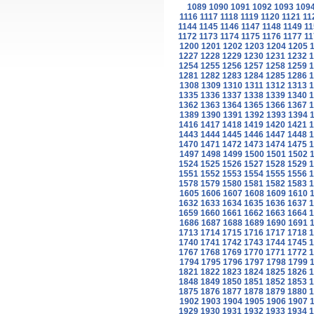
1089
1090
1091
1092
1093
109
1116
1117
1118
1119
1120
1121
11
1144
1145
1146
1147
1148
1149
11
1172
1173
1174
1175
1176
1177
11
1200
1201
1202
1203
1204
1205
1227
1228
1229
1230
1231
1232
1
1254
1255
1256
1257
1258
1259
1
1281
1282
1283
1284
1285
1286
1
1308
1309
1310
1311
1312
1313
1
1335
1336
1337
1338
1339
1340
1
1362
1363
1364
1365
1366
1367
1
1389
1390
1391
1392
1393
1394
1416
1417
1418
1419
1420
1421
1
1443
1444
1445
1446
1447
1448
1
1470
1471
1472
1473
1474
1475
1
1497
1498
1499
1500
1501
1502
1524
1525
1526
1527
1528
1529
1
1551
1552
1553
1554
1555
1556
1
1578
1579
1580
1581
1582
1583
1
1605
1606
1607
1608
1609
1610
1632
1633
1634
1635
1636
1637
1
1659
1660
1661
1662
1663
1664
1
1686
1687
1688
1689
1690
1691
1713
1714
1715
1716
1717
1718
1
1740
1741
1742
1743
1744
1745
1
1767
1768
1769
1770
1771
1772
1
1794
1795
1796
1797
1798
1799
1821
1822
1823
1824
1825
1826
1
1848
1849
1850
1851
1852
1853
1
1875
1876
1877
1878
1879
1880
1
1902
1903
1904
1905
1906
1907
1929
1930
1931
1932
1933
1934
1