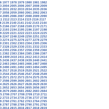
6
1977
1978
1979
1980
1981
1982
3
2004
2005
2006
2007
2008
2009
0
2031
2032
2033
2034
2035
2036
7
2058
2059
2060
2061
2062
2063
4
2085
2086
2087
2088
2089
2090
11
2112
2113
2114
2115
2116
2117
8
2139
2140
2141
2142
2143
2144
5
2166
2167
2168
2169
2170
2171
2
2193
2194
2195
2196
2197
2198
9
2220
2221
2222
2223
2224
2225
6
2247
2248
2249
2250
2251
2252
3
2274
2275
2276
2277
2278
2279
0
2301
2302
2303
2304
2305
2306
7
2328
2329
2330
2331
2332
2333
4
2355
2356
2357
2358
2359
2360
1
2382
2383
2384
2385
2386
2387
08
2409
2410
2411
2412
2413
2414
5
2436
2437
2438
2439
2440
2441
2
2463
2464
2465
2466
2467
2468
9
2490
2491
2492
2493
2494
2495
6
2517
2518
2519
2520
2521
2522
3
2544
2545
2546
2547
2548
2549
0
2571
2572
2573
2574
2575
2576
7
2598
2599
2600
2601
2602
2603
4
2625
2626
2627
2628
2629
2630
1
2652
2653
2654
2655
2656
2657
8
2679
2680
2681
2682
2683
2684
05
2706
2707
2708
2709
2710
2711
2
2733
2734
2735
2736
2737
2738
9
2760
2761
2762
2763
2764
2765
6
2787
2788
2789
2790
2791
2792
3
2814
2815
2816
2817
2818
2819