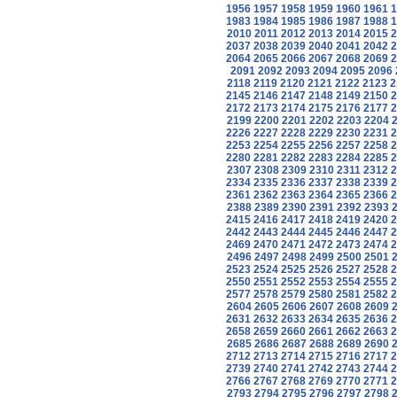
1956
1957
1958
1959
1960
1961
1
1983
1984
1985
1986
1987
1988
1
2010
2011
2012
2013
2014
2015
2
2037
2038
2039
2040
2041
2042
2
2064
2065
2066
2067
2068
2069
2
2091
2092
2093
2094
2095
2096
2118
2119
2120
2121
2122
2123
2
2145
2146
2147
2148
2149
2150
2
2172
2173
2174
2175
2176
2177
2
2199
2200
2201
2202
2203
2204
2226
2227
2228
2229
2230
2231
2
2253
2254
2255
2256
2257
2258
2
2280
2281
2282
2283
2284
2285
2
2307
2308
2309
2310
2311
2312
2
2334
2335
2336
2337
2338
2339
2
2361
2362
2363
2364
2365
2366
2
2388
2389
2390
2391
2392
2393
2415
2416
2417
2418
2419
2420
2
2442
2443
2444
2445
2446
2447
2
2469
2470
2471
2472
2473
2474
2
2496
2497
2498
2499
2500
2501
2523
2524
2525
2526
2527
2528
2
2550
2551
2552
2553
2554
2555
2
2577
2578
2579
2580
2581
2582
2
2604
2605
2606
2607
2608
2609
2631
2632
2633
2634
2635
2636
2
2658
2659
2660
2661
2662
2663
2
2685
2686
2687
2688
2689
2690
2712
2713
2714
2715
2716
2717
2
2739
2740
2741
2742
2743
2744
2
2766
2767
2768
2769
2770
2771
2
2793
2794
2795
2796
2797
2798