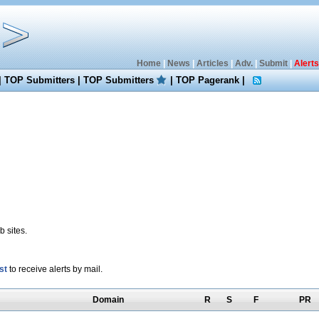
Home
|
News
|
Articles
|
Adv.
|
Submit
|
Alerts
|
TOP Submitters
|
TOP Submitters
|
TOP Pagerank
|
 sites.
st
to receive alerts by mail.
Domain
R
S
F
PR