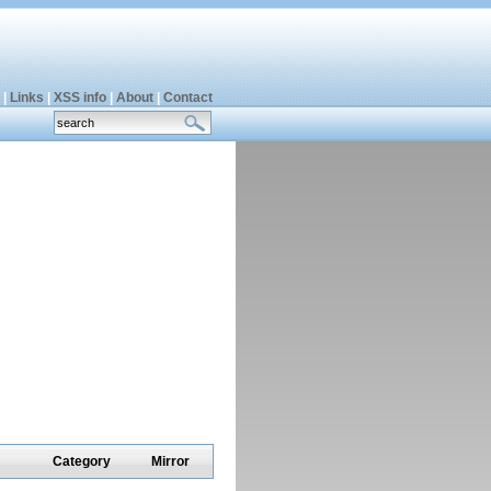
|
Links
|
XSS info
|
About
|
Contact
Category
Mirror