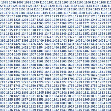
4
1095
1096
1097
1098
1099
1100
1101
1102
1103
1104
1105
1106
1107
1108
11
22
1123
1124
1125
1126
1127
1128
1129
1130
1131
1132
1133
1134
1135
1136
11
50
1151
1152
1153
1154
1155
1156
1157
1158
1159
1160
1161
1162
1163
1164
1
78
1179
1180
1181
1182
1183
1184
1185
1186
1187
1188
1189
1190
1191
1192
1
1206
1207
1208
1209
1210
1211
1212
1213
1214
1215
1216
1217
1218
1219
122
233
1234
1235
1236
1237
1238
1239
1240
1241
1242
1243
1244
1245
1246
124
260
1261
1262
1263
1264
1265
1266
1267
1268
1269
1270
1271
1272
1273
127
287
1288
1289
1290
1291
1292
1293
1294
1295
1296
1297
1298
1299
1300
130
314
1315
1316
1317
1318
1319
1320
1321
1322
1323
1324
1325
1326
1327
132
341
1342
1343
1344
1345
1346
1347
1348
1349
1350
1351
1352
1353
1354
135
368
1369
1370
1371
1372
1373
1374
1375
1376
1377
1378
1379
1380
1381
138
1395
1396
1397
1398
1399
1400
1401
1402
1403
1404
1405
1406
1407
1408
14
422
1423
1424
1425
1426
1427
1428
1429
1430
1431
1432
1433
1434
1435
143
449
1450
1451
1452
1453
1454
1455
1456
1457
1458
1459
1460
1461
1462
146
476
1477
1478
1479
1480
1481
1482
1483
1484
1485
1486
1487
1488
1489
149
1503
1504
1505
1506
1507
1508
1509
1510
1511
1512
1513
1514
1515
1516
151
530
1531
1532
1533
1534
1535
1536
1537
1538
1539
1540
1541
1542
1543
154
557
1558
1559
1560
1561
1562
1563
1564
1565
1566
1567
1568
1569
1570
157
584
1585
1586
1587
1588
1589
1590
1591
1592
1593
1594
1595
1596
1597
159
1611
1612
1613
1614
1615
1616
1617
1618
1619
1620
1621
1622
1623
1624
162
638
1639
1640
1641
1642
1643
1644
1645
1646
1647
1648
1649
1650
1651
165
665
1666
1667
1668
1669
1670
1671
1672
1673
1674
1675
1676
1677
1678
167
1692
1693
1694
1695
1696
1697
1698
1699
1700
1701
1702
1703
1704
1705
17
719
1720
1721
1722
1723
1724
1725
1726
1727
1728
1729
1730
1731
1732
173
746
1747
1748
1749
1750
1751
1752
1753
1754
1755
1756
1757
1758
1759
176
773
1774
1775
1776
1777
1778
1779
1780
1781
1782
1783
1784
1785
1786
178
1800
1801
1802
1803
1804
1805
1806
1807
1808
1809
1810
1811
1812
1813
181
827
1828
1829
1830
1831
1832
1833
1834
1835
1836
1837
1838
1839
1840
184
854
1855
1856
1857
1858
1859
1860
1861
1862
1863
1864
1865
1866
1867
186
881
1882
1883
1884
1885
1886
1887
1888
1889
1890
1891
1892
1893
1894
189
1908
1909
1910
1911
1912
1913
1914
1915
1916
1917
1918
1919
1920
1921
192
935
1936
1937
1938
1939
1940
1941
1942
1943
1944
1945
1946
1947
1948
194