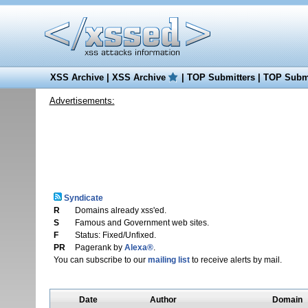
XSS Archive
|
XSS Archive
|
TOP Submitters
|
TOP Submi
Advertisements:
Syndicate
R
Domains already xss'ed.
S
Famous and Government web sites.
F
Status: Fixed/Unfixed.
PR
Pagerank by
Alexa®
.
You can subscribe to our
mailing list
to receive alerts by mail.
Date
Author
Domain