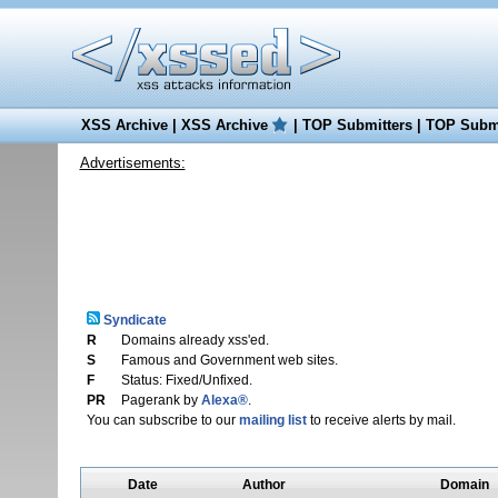
XSS Archive
|
XSS Archive
|
TOP Submitters
|
TOP Submi
Advertisements:
Syndicate
R
Domains already xss'ed.
S
Famous and Government web sites.
F
Status: Fixed/Unfixed.
PR
Pagerank by
Alexa®
.
You can subscribe to our
mailing list
to receive alerts by mail.
Date
Author
Domain