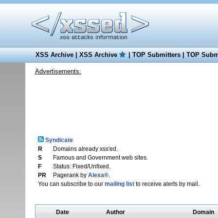
XSS Archive
|
XSS Archive
|
TOP Submitters
|
TOP Submi
Advertisements:
Syndicate
R
Domains already xss'ed.
S
Famous and Government web sites.
F
Status: Fixed/Unfixed.
PR
Pagerank by
Alexa®
.
You can subscribe to our
mailing list
to receive alerts by mail.
Date
Author
Domain