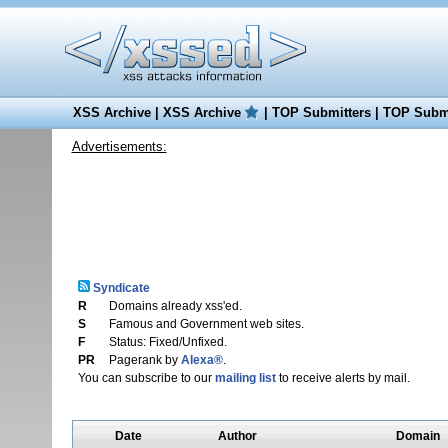
XSS Archive
|
XSS Archive
|
TOP Submitters
|
TOP Submi
Advertisements:
Syndicate
R
Domains already xss'ed.
S
Famous and Government web sites.
F
Status: Fixed/Unfixed.
PR
Pagerank by
Alexa®
.
You can subscribe to our
mailing list
to receive alerts by mail.
Date
Author
Domain